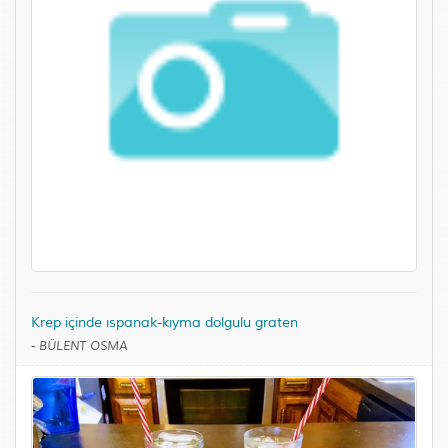
Krep içinde ıspanak-kıyma dolgulu graten
-
BÜLENT OSMA