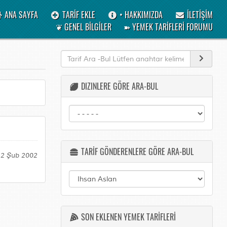
ANA SAYFA
TARİF EKLE
• HAKKIMIZDA
İLETİŞİM
❦ GENEL BİLGİLER
➽ YEMEK TARİFLERİ FORUMU
DIZINLERE GÖRE ARA-BUL
TARİF GÖNDERENLERE GÖRE ARA-BUL
12 Şub 2002
SON EKLENEN YEMEK TARİFLERİ