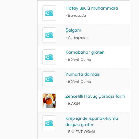
Hatay usulü muhammara
-
Barracuda
Şalgam
-
Ali Erişmen
Karnabahar graten
-
Bülent Osma
Yumurta dolması
-
Bülent Osma
Zencefilli Havuç Çorbası Tarifi
-
E.AKIN
Krep içinde ıspanak-kıyma
dolgulu graten
-
BÜLENT OSMA