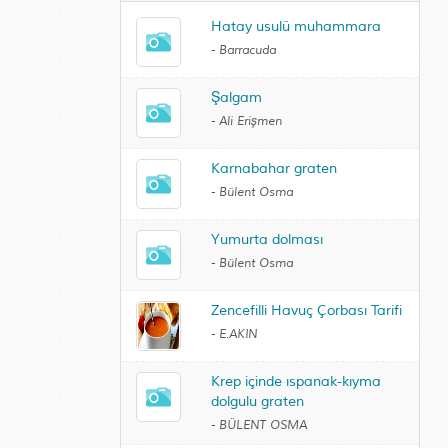
Hatay usulü muhammara
-
Barracuda
Şalgam
-
Ali Erişmen
Karnabahar graten
-
Bülent Osma
Yumurta dolması
-
Bülent Osma
Zencefilli Havuç Çorbası Tarifi
-
E.AKIN
Krep içinde ıspanak-kıyma
dolgulu graten
-
BÜLENT OSMA