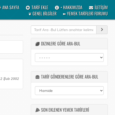
ANA SAYFA
TARİF EKLE
• HAKKIMIZDA
İLETİŞİM
❦ GENEL BİLGİLER
➽ YEMEK TARİFLERİ FORUMU
DIZINLERE GÖRE ARA-BUL
TARİF GÖNDERENLERE GÖRE ARA-BUL
12 Şub 2002
SON EKLENEN YEMEK TARİFLERİ