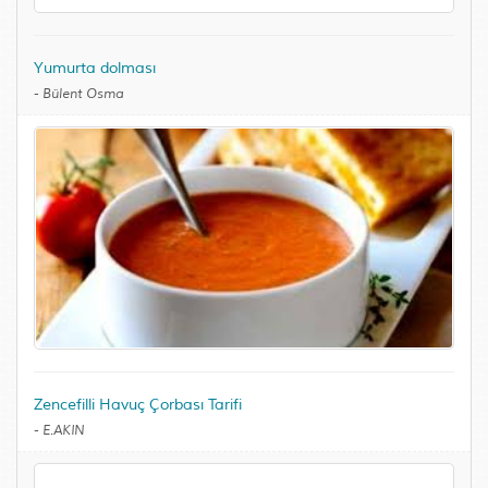
Yumurta dolması
-
Bülent Osma
Zencefilli Havuç Çorbası Tarifi
-
E.AKIN