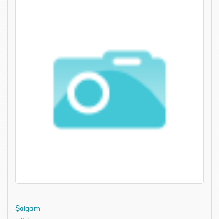
Şalgam