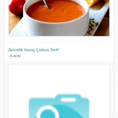
Zencefilli Havuç Çorbası Tarifi
-
E.AKIN