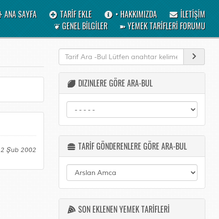
ANA SAYFA
TARİF EKLE
• HAKKIMIZDA
İLETİŞİM
❦ GENEL BİLGİLER
➽ YEMEK TARİFLERİ FORUMU
DIZINLERE GÖRE ARA-BUL
TARİF GÖNDERENLERE GÖRE ARA-BUL
12 Şub 2002
SON EKLENEN YEMEK TARİFLERİ