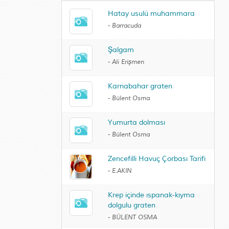
Hatay usulü muhammara
-
Barracuda
Şalgam
-
Ali Erişmen
Karnabahar graten
-
Bülent Osma
Yumurta dolması
-
Bülent Osma
Zencefilli Havuç Çorbası Tarifi
-
E.AKIN
Krep içinde ıspanak-kıyma
dolgulu graten
-
BÜLENT OSMA