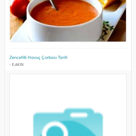
Zencefilli Havuç Çorbası Tarifi
-
E.AKIN