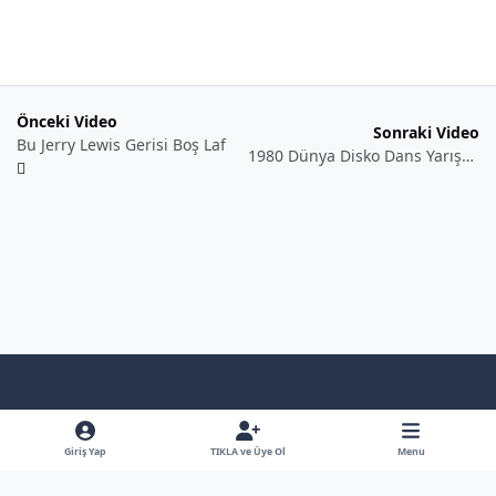
Önceki Video
Sonraki Video
Bu Jerry Lewis Gerisi Boş Laf
1980 Dünya Disko Dans Yarışması Finali
Light Mode
Dark Mode
System Preference
f
x
y
b
a
o
l
Giriş Yap
TIKLA ve Üye Ol
Menu
Dil
Gizlilik Poliçesi
İletişim
Çerezler
RSS
c
u
u
Bütün Hakları Saklıdır - © - Hiçbirşey İzinsiz Kullanılamaz