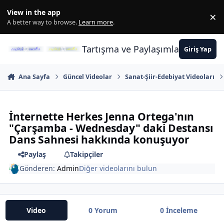
İçeriğe atla
View in the app
×
Di
A better way to browse.
Learn more
.
Tartışma ve Paylaşımların Merkez
Giriş Yap
Ana Sayfa
Güncel Videolar
Sanat-Şiir-Edebiyat Videoları
İnternette Herkes Jenna Ortega'nın
"Çarşamba - Wednesday" daki Destansı
Dans Sahnesi hakkında konuşuyor
Paylaş
Takipçiler
Gönderen:
Admin
Diğer videolarını bulun
Video
0 Yorum
0 İnceleme