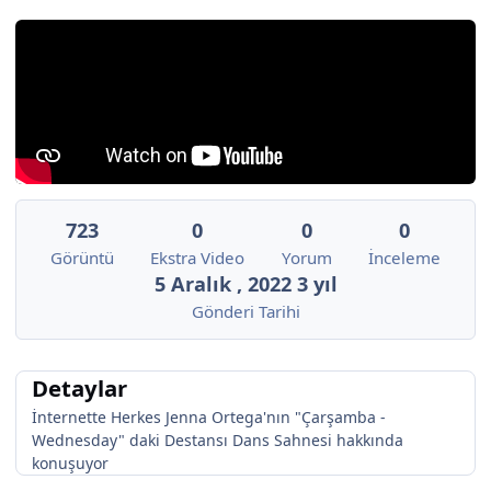
723
0
0
0
Görüntü
Ekstra Video
Yorum
İnceleme
5 Aralık , 2022
3 yıl
Gönderi Tarihi
Detaylar
İnternette Herkes Jenna Ortega'nın "Çarşamba -
Wednesday" daki Destansı Dans Sahnesi hakkında
konuşuyor