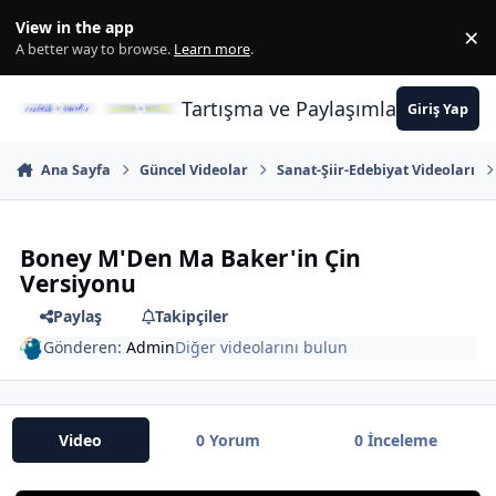
İçeriğe atla
View in the app
×
Di
A better way to browse.
Learn more
.
Tartışma ve Paylaşımların Merkez
Giriş Yap
Ana Sayfa
Güncel Videolar
Sanat-Şiir-Edebiyat Videoları
Boney M'Den Ma Baker'in Çin
Versiyonu
Paylaş
Takipçiler
Gönderen:
Admin
Diğer videolarını bulun
Video
0 Yorum
0 İnceleme