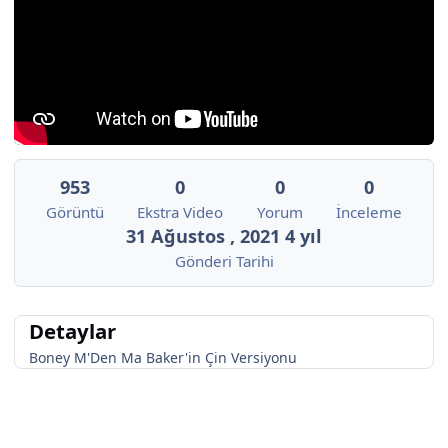
953
0
0
0
Görüntü
Ekstra Video
Yorum
İnceleme
31 Ağustos , 2021
4 yıl
Gönderi Tarihi
Detaylar
Boney M'Den Ma Baker'in Çin Versiyonu