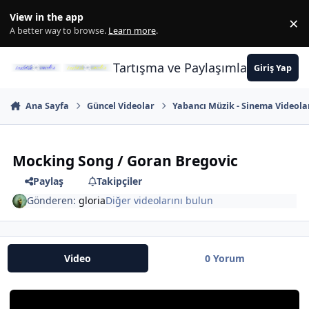
İçeriğe atla
View in the app
×
Di
A better way to browse.
Learn more
.
Tartışma ve Paylaşımların Merkez
Giriş Yap
Ana Sayfa
Güncel Videolar
Yabancı Müzik - Sinema Videola
Mocking Song / Goran Bregovic
Paylaş
Takipçiler
Gönderen:
gloria
Diğer videolarını bulun
Video
0 Yorum