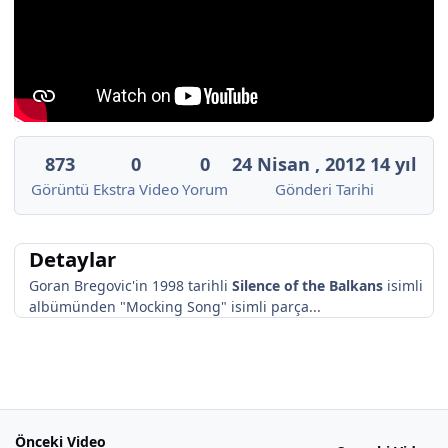
873
0
0
24 Nisan , 2012
14 yıl
Görüntü
Ekstra Video
Yorum
Gönderi Tarihi
Detaylar
Goran Bregovic'in 1998 tarihli
Silence of the Balkans
isimli
albümünden "Mocking Song" isimli parça...
Önceki Video