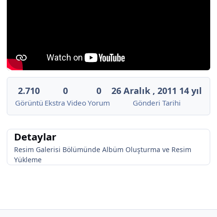
2.710
0
0
26 Aralık , 2011
14 yıl
Görüntü
Ekstra Video
Yorum
Gönderi Tarihi
Detaylar
Resim Galerisi Bölümünde Albüm Oluşturma ve Resim
Yükleme