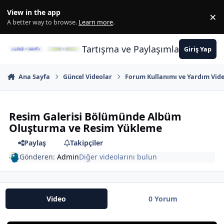
İçeriğe atla
View in the app
×
Di
A better way to browse.
Learn more
.
Tartışma ve Paylaşımların Merkez
Giriş Yap
Ana Sayfa
Güncel Videolar
Forum Kullanımı ve Yardım Vide
Resim Galerisi Bölümünde Albüm
Oluşturma ve Resim Yükleme
Paylaş
Takipçiler
Gönderen:
Admin
Diğer videolarını bulun
Video
0 Yorum