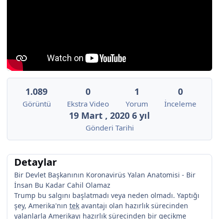
1.089
0
1
0
Görüntü
Ekstra Video
Yorum
İnceleme
19 Mart , 2020
6 yıl
Gönderi Tarihi
Detaylar
Bir Devlet Başkanının Koronavirüs Yalan Anatomisi - Bir
İnsan Bu Kadar Cahil Olamaz
Trump bu salgını başlatmadı veya neden olmadı. Yaptığı
şey, Amerika'nın
tek
avantajı olan hazırlık sürecinden
yalanlarla Amerikayı hazırlık sürecinden bir gecikme