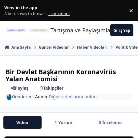
İçeriğe atla
View in the app
×
Di
A better way to browse.
Learn more
.
Tartışma ve Paylaşımların Merkez
Giriş Yap
Ana Sayfa
Güncel Videolar
Haber Videoları
Politik Vid
Bir Devlet Başkanının Koronavirüs
Yalan Anatomisi
Paylaş
Takipçiler
Gönderen:
Admin
Diğer videolarını bulun
Video
1 Yorum
0 İnceleme