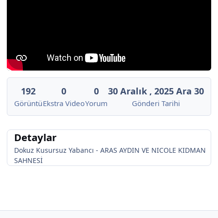
192
0
0
30 Aralık , 2025
Ara 30
Görüntü
Ekstra Video
Yorum
Gönderi Tarihi
Detaylar
Dokuz Kusursuz Yabancı - ARAS AYDIN VE NICOLE KIDMAN
SAHNESİ