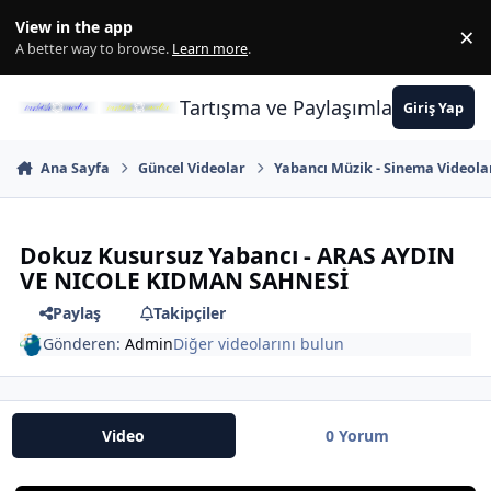
İçeriğe atla
View in the app
×
Di
A better way to browse.
Learn more
.
Tartışma ve Paylaşımların Merkez
Giriş Yap
Ana Sayfa
Güncel Videolar
Yabancı Müzik - Sinema Videola
Dokuz Kusursuz Yabancı - ARAS AYDIN
VE NICOLE KIDMAN SAHNESİ
Paylaş
Takipçiler
Gönderen:
Admin
Diğer videolarını bulun
Video
0 Yorum