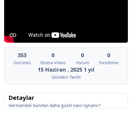
353
0
0
0
Görüntü
Ekstra Video
Yorum
İnceleme
15 Haziran , 2025
1 yıl
Gönderi Tarihi
Detaylar
Harmandalı bundan daha güzel nasıl oynanır?