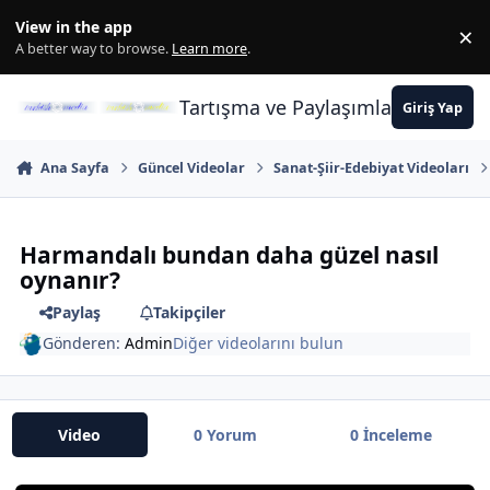
İçeriğe atla
View in the app
×
Di
A better way to browse.
Learn more
.
Tartışma ve Paylaşımların Merkez
Giriş Yap
Ana Sayfa
Güncel Videolar
Sanat-Şiir-Edebiyat Videoları
Harmandalı bundan daha güzel nasıl
oynanır?
Paylaş
Takipçiler
Gönderen:
Admin
Diğer videolarını bulun
Video
0 Yorum
0 İnceleme