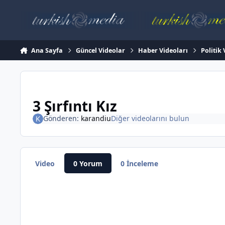
İçeriğe atla
Ana Sayfa
Güncel Videolar
Haber Videoları
Politik
3 Şırfıntı Kız
Gönderen:
karandiu
Diğer videolarını bulun
Video
0 Yorum
0 İnceleme