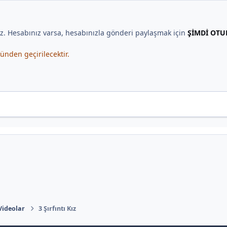
iz. Hesabınız varsa, hesabınızla gönderi paylaşmak için
ŞİMDİ OTU
nden geçirilecektir.
 Videolar
3 Şırfıntı Kız