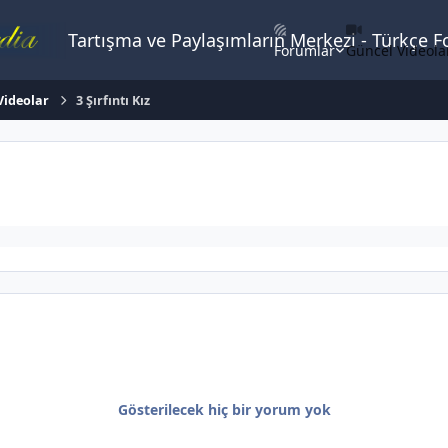
Tartışma ve Paylaşımların Merkezi - Türkçe 
Forumlar
Güncel Videola
 Videolar
3 Şırfıntı Kız
Gösterilecek hiç bir yorum yok