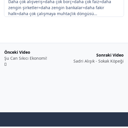
Daha çok alışveriş=daha çok borç=daha çok faiz=daha
zengin şirketler=daha zengin bankalar=daha fakir
halk=daha çok çalışmaya muhtaçlık döngüsü…
Önceki Video
Sonraki Video
Şu Can Sıkıcı Ekonomi!
Sadri Alışık - Sokak Köpeği