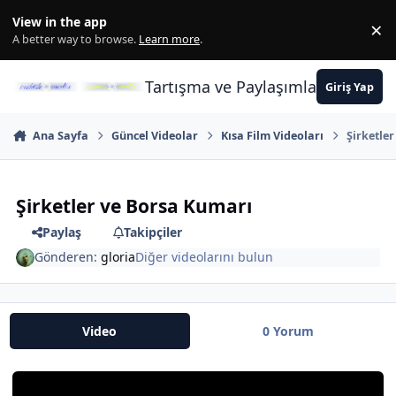
İçeriğe atla
View in the app
×
Di
A better way to browse.
Learn more
.
Tartışma ve Paylaşımların Merkez
Giriş Yap
Ana Sayfa
Güncel Videolar
Kısa Film Videoları
Şirketle
Şirketler ve Borsa Kumarı
Paylaş
Takipçiler
Gönderen:
gloria
Diğer videolarını bulun
Video
0 Yorum