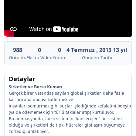
988
0
0
4 Temmuz , 2013
13 yıl
Görüntü
Ekstra Video
Yorum
Gönderi Tarihi
Detaylar
Şirketler ve Borsa Kumarı
Gerçek birer vatandaş sayılan global şirketler, daha fazla
kar uğruna doğayı katletmek ve
insanları sömürmek gibi suçlar işlediğinde kefaletini ödeyip
(ya da ödememek için türlü taklalar atıp) kurtuluyor.
Bu animasyonda, faizli sistemin “kanserojen” bir sistem
olduğu ve şirketleri de tıpkı hücreler gibi aşırı büyümeye
zorladığı anlatılıyor.