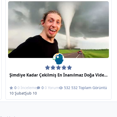
Şimdiye Kadar Çekilmiş En İnanılmaz Doğa Videoları
0 İnceleme
0 Yorum
532 Toplam Görüntü
10 Şubat
Şub 10