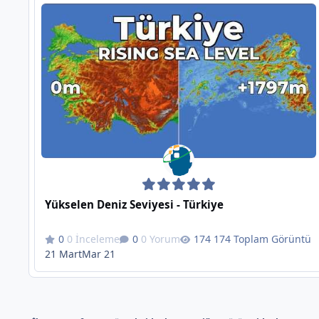
Yükselen Deniz Seviyesi - Türkiye
0 İnceleme
0 Yorum
174 Toplam Görüntü
21 Mart
Mar 21