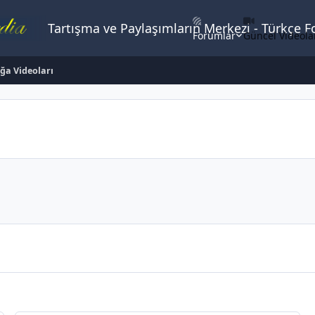
Tartışma ve Paylaşımların Merkezi - Türkçe 
Forumlar
Güncel Videola
ğa Videoları