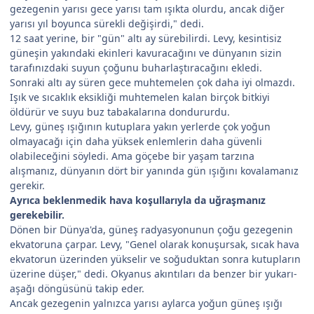
gezegenin yarısı gece yarısı tam ışıkta olurdu, ancak diğer
yarısı yıl boyunca sürekli değişirdi," dedi.
12 saat yerine, bir "gün" altı ay sürebilirdi. Levy, kesintisiz
güneşin yakındaki ekinleri kavuracağını ve dünyanın sizin
tarafınızdaki suyun çoğunu buharlaştıracağını ekledi.
Sonraki altı ay süren gece muhtemelen çok daha iyi olmazdı.
Işık ve sıcaklık eksikliği muhtemelen kalan birçok bitkiyi
öldürür ve suyu buz tabakalarına dondururdu.
Levy, güneş ışığının kutuplara yakın yerlerde çok yoğun
olmayacağı için daha yüksek enlemlerin daha güvenli
olabileceğini söyledi. Ama göçebe bir yaşam tarzına
alışmanız, dünyanın dört bir yanında gün ışığını kovalamanız
gerekir.
Ayrıca beklenmedik hava koşullarıyla da uğraşmanız
gerekebilir.
Dönen bir Dünya'da, güneş radyasyonunun çoğu gezegenin
ekvatoruna çarpar. Levy, "Genel olarak konuşursak, sıcak hava
ekvatorun üzerinden yükselir ve soğuduktan sonra kutupların
üzerine düşer," dedi. Okyanus akıntıları da benzer bir yukarı-
aşağı döngüsünü takip eder.
Ancak gezegenin yalnızca yarısı aylarca yoğun güneş ışığı