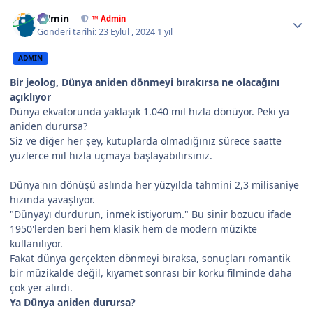
Author stats
Admin
™ Admin
Gönderi tarihi:
23 Eylül , 2024
1 yıl
ADMIN
Bir jeolog, Dünya aniden dönmeyi bırakırsa ne olacağını
açıklıyor
Dünya ekvatorunda yaklaşık 1.040 mil hızla dönüyor. Peki ya
aniden durursa?
Siz ve diğer her şey, kutuplarda olmadığınız sürece saatte
yüzlerce mil hızla uçmaya başlayabilirsiniz.
Dünya'nın dönüşü aslında her yüzyılda tahmini 2,3 milisaniye
hızında yavaşlıyor.
"Dünyayı durdurun, inmek istiyorum." Bu sinir bozucu ifade
1950'lerden beri hem klasik hem de modern müzikte
kullanılıyor.
Fakat dünya gerçekten dönmeyi bıraksa, sonuçları romantik
bir müzikalde değil, kıyamet sonrası bir korku filminde daha
çok yer alırdı.
Ya Dünya aniden durursa?