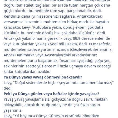
doğru iten atalet, tuğlaları bir arada tutan harçtan çok daha
güçlü olurdu, bu nedenle tüm yapı parçalanabilir, dedi.
Kendinizi daha iyi hissetmenizi sağlarsa, Antarktika'daki
varsayımsal kuzeniniz muhtemelen birkaç morlukla hayatta
kalacaktır. Levy, "Kutuplara yakın, dönüş ekseni çok daha
küçüktür, bu nedenle dönüş hızı çok daha küçüktür," dedi.
Ancak çok yakın olmanız gerekir - Levy, 89.9 derece enlemde
veya kutuplardan yaklaşık yedi mil uzakta, dedi. O mesafede,
muhtemelen sadece yürüme hızında tökezleyerek ilerlersiniz.
Ancak Danimarka veya Avustralya'daki arkadaşlarınız
muhtemelen bunu başaramaz. İnsanların yaşadığı çoğu yer,
sakinlerinin saatte yüzlerce mil hızla uçmaya devam edeceği
kadar kutuplardan uzaktır.
Ya Dünya yavaş yavaş dönmeyi bıraksaydı?
Levy, "Doğal sistemlerde hiçbir şey anında tamamen durmaz,"
dedi.
Peki ya Dünya günler veya haftalar içinde yavaşlasa?
Yavaş yavaş yavaşlama sizi gökyüzüne doğru savrulmaktan
alıkoyabilir, ancak durduğunda yine de çok fazla sorun
yaşarsınız.
Levy, "Yıl boyunca Dünya Güneş'in etrafında dönerken