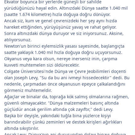
Ekvator boyunca bir yerlerde güneşli bir sahilde
yürüdüğünüzü hayal edin. Altınızdaki Dünya saatte 1.040 mil
(saatte 1.674 kilometre) hızla doğuya doğru dönüyor.
Ancak siz, kum ve genel çevrenizdeki her şey aynı hızda
hareket ettiğinden, yürüyüşünüz yavaş ve rahat geliyor.
Sonra altınızdaki dünya duruyor ve siz iniyorsunuz. Aksine,
atılıyorsunuz.
Newton'un birinci eylemsizlik yasası sayesinde, başlangıçta
saatte yaklaşık 1.040 mil hızla doğuya doğru uçuyorsunuz.
Okyanus veya kara olsun, nereye inerseniz inin, çarpma
kuvveti muhtemelen sizi öldürecektir.
Colgate Üniversitesi'nde Dünya ve Çevre Jeobilimleri doçenti
olan Joseph Levy, "Su da bu ani ivmeyi hissedecektir" dedi. Bu
nedenle, çarpmadan önce okyanusun epeyce çalkalandığını
görmeniz muhtemeldir.
Ağaçlar ve binalar da, toprağa kök salmış olmalarına rağmen,
güvenli olmayacaktır. "Dünya malzemeleri basınç altında
güçlüdür ancak gerilim altında çok zayıftır," dedi Levy.
Başka bir deyişle, yakındaki tuğla bina yüzlerce kişiyi
barındırabilir çünkü zeminleri ve destek kirişleri ağırlıkları
altında sıkıştırılır.
Ancak Levy, Dünya'nın ani duruşundan dolayı binayı doğuya