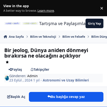
İçeriğe atla
View in the app
×
Di
A better way to browse.
Learn more
.
Tartışma ve Paylaşımların Merkez
Giriş Yap
Ana Sayfa
Bilim ve Teknoloji
Bilim ve Felsefe
Bilim Düny
Bir jeolog, Dünya aniden dönmeyi
bırakırsa ne olacağını açıklıyor
Paylaş
Takipçiler
Gönderen:
Admin
23 Eylül , 2024
1 yıl
-
Astronomi ve Uzay Bilimleri
Başlık Aç
Bu başlığa cevap yaz