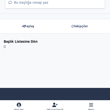
Bu başlığa cevap yaz
Paylaş
Takipçiler
Başlık Listesine Dön
Light Mode
Dark Mode
System Preference
f
x
y
b
a
o
l
Giriş Yap
TIKLA ve Üye Ol
Menu