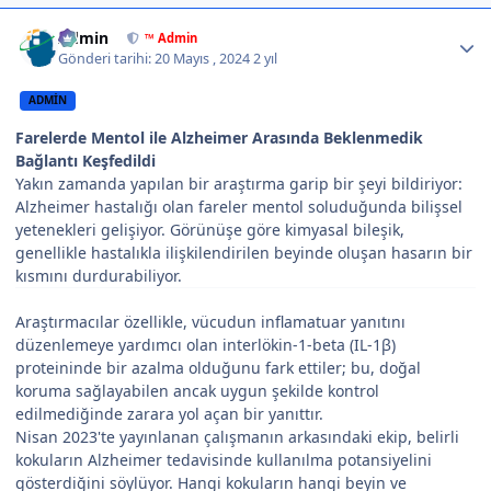
Author stats
Admin
™ Admin
Gönderi tarihi:
20 Mayıs , 2024
2 yıl
ADMIN
Farelerde Mentol ile Alzheimer Arasında Beklenmedik
Bağlantı Keşfedildi
Yakın zamanda yapılan bir araştırma garip bir şeyi bildiriyor:
Alzheimer hastalığı olan fareler mentol soluduğunda bilişsel
yetenekleri gelişiyor. Görünüşe göre kimyasal bileşik,
genellikle hastalıkla ilişkilendirilen beyinde oluşan hasarın bir
kısmını durdurabiliyor.
Araştırmacılar özellikle, vücudun inflamatuar yanıtını
düzenlemeye yardımcı olan interlökin-1-beta (IL-1β)
proteininde bir azalma olduğunu fark ettiler; bu, doğal
koruma sağlayabilen ancak uygun şekilde kontrol
edilmediğinde zarara yol açan bir yanıttır.
Nisan 2023'te yayınlanan çalışmanın arkasındaki ekip, belirli
kokuların Alzheimer tedavisinde kullanılma potansiyelini
gösterdiğini söylüyor. Hangi kokuların hangi beyin ve