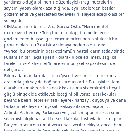
yardımcı olduğu bilinen T düzenleyici (Treg) hücrelerin
sayısını yapay olarak azalttığında, aynı etkilerden bazıları
gözlemlendi ve gelecekteki tedavilerin izleyebileceği olası bir
yol açıldı.
CIMA'dan sinir bilimci Ana Garcia-Osta, "Hem mentol
maruziyeti hem de Treg hücre blokajı, bu modellerde
gözlemlenen bilişsel gerilemenin arkasında olabilecek bir
protein olan IL-1β'da bir azalmaya neden oldu" dedi.
"Ayrıca, bu proteinin bazı otoimmün hastalıkların tedavisinde
kullanılan bir ilaçla spesifik olarak bloke edilmesi, sağlıklı
farelerin ve Alzheimer'lı farelerin bilişsel kapasitesini de
geliştirdi."
Bilim adamları kokular ile bağışıklık ve sinir sistemlerimiz
arasında çok sayıda bağlantı kurmuşlardır. Bu ilişkileri tam
olarak anlamak zordur ancak koku alma sistemimizin beyni
güçlü bir şekilde etkileyebileceğini biliyoruz. Bazı kokular
beyinde belirli tepkileri tetikleyerek hafızayı, duyguyu ve daha
fazlasını etkileyen kimyasal reaksiyonlara yol açabilir.
Aslında Alzheimer, Parkinson ve şizofreni gibi merkezi sinir
sistemiyle ilgili hastalıklar sıklıkla koku kaybıyla birlikte gelir.
Bu yeni araştırma umut verici bazı veriler ekliyor, ancak hem
insanlarda hem de farelerde çok daha fazlasına ihtiyaç var.