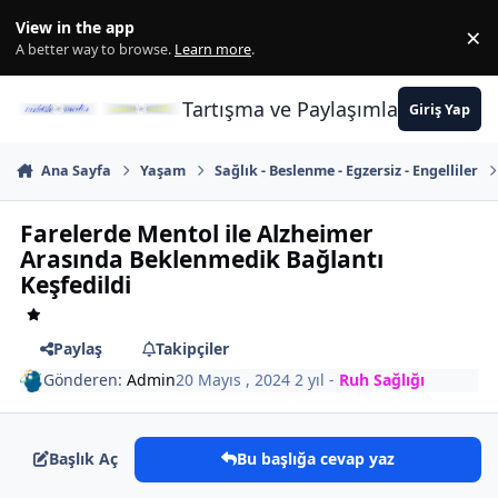
İçeriğe atla
View in the app
×
Di
A better way to browse.
Learn more
.
Tartışma ve Paylaşımların Merkez
Giriş Yap
Ana Sayfa
Yaşam
Sağlık - Beslenme - Egzersiz - Engelliler
Farelerde Mentol ile Alzheimer
Arasında Beklenmedik Bağlantı
Keşfedildi
Paylaş
Takipçiler
Gönderen:
Admin
20 Mayıs , 2024
2 yıl
-
Ruh Sağlığı
Başlık Aç
Bu başlığa cevap yaz