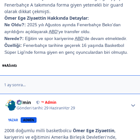
Fenerbahçe A takımında forma giyen yetenekli bir guard
olarak dikkat çekmişti.
Ömer Ege Ziyaettin Hakkında Detaylar:
Ne Oldu?:
2025 yılı Ağustos ayında Fenerbahçe Beko'dan
ayrıldığını açıklayarak
ABD
'ye transfer oldu.
Nerede?:
Eğitim ve spor kariyerine
ABD
'de devam etmektedir.
Özelliği:
Fenerbahçe tarihine geçerek 16 yaşında Basketbol
Süper Ligi'nde forma giyen en genç oyunculardan biri olmuştu.
Alıntı
1 ay sonra...
Author stats
Admin
™ Admin
Gönderi tarihi:
29 Haziran
Hzr 29
YAZAR
ADMIN
2008 doğumlu milli basketbolcu
Ömer Ege Ziyaettin
,
kariyerini ve eğitimini Amerika Birleşik Devletleri'nde,