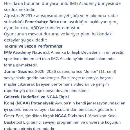
Florida'da bulunan dünyaca ünlü IMG Academy bünyesinde
sürdürmektedir.
Ağustos 2025'te altyapısından yetiştiği ve A takımına kadar
yükseldiği
Fenerbahçe Beko
'dan ayrıldığını açıklayan genç
oyun kurucu,
ABD
'ye transfer olmuştur.
Oyuncunun mevcut durumu ve kariyer planı hakkındaki
detaylar şu şekildedir:
Takımı ve Sezon Performansı
IMG Academy National
: Amerika Birleşik Devletleri'nin en prestijli
spor liselerinden biri olan IMG Academy'nin ulusal takımında
forma giymektedir.
Junior Sezonu
: 2025–2026 sezonunu lise "Junior" (11. sınıf)
seviyesinde geride bırakmıştır. Bu süreçte takımıyla başarılı
maçlar çıkararak bireysel performans videoları ve gelişim
raporlarıyla dikkat çekmeye devam etmektedir.
Gelecek Hedefleri ve NCAA İlgisi
Kolej (NCAA) Potansiyeli
: Avrupa'nın kendi jenerasyonundaki en
iyi şutörlerinden ve oyun kurucularından biri olarak gösterilen
Ömer Ege, şimdiden birçok
NCAA Division I
(Amerikan Kolej
Basketbol Ligi birinci seviye) programının ve üniversite koçunun
radarına girmiş durumdadır.