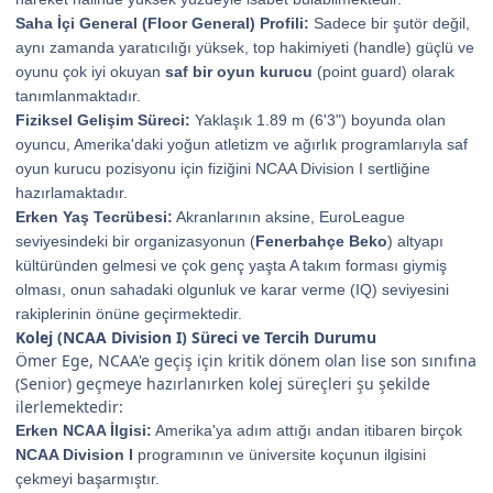
Saha İçi General (Floor General) Profili:
Sadece bir şutör değil,
aynı zamanda yaratıcılığı yüksek, top hakimiyeti (handle) güçlü ve
oyunu çok iyi okuyan
saf bir oyun kurucu
(point guard) olarak
tanımlanmaktadır.
Fiziksel Gelişim Süreci:
Yaklaşık 1.89 m (6'3") boyunda olan
oyuncu, Amerika'daki yoğun atletizm ve ağırlık programlarıyla saf
oyun kurucu pozisyonu için fiziğini NCAA Division I sertliğine
hazırlamaktadır.
Erken Yaş Tecrübesi:
Akranlarının aksine, EuroLeague
seviyesindeki bir organizasyonun (
Fenerbahçe Beko
) altyapı
kültüründen gelmesi ve çok genç yaşta A takım forması giymiş
olması, onun sahadaki olgunluk ve karar verme (IQ) seviyesini
rakiplerinin önüne geçirmektedir.
Kolej (NCAA Division I) Süreci ve Tercih Durumu
Ömer Ege, NCAA'e geçiş için kritik dönem olan lise son sınıfına
(Senior) geçmeye hazırlanırken kolej süreçleri şu şekilde
ilerlemektedir:
Erken NCAA İlgisi:
Amerika'ya adım attığı andan itibaren birçok
NCAA Division I
programının ve üniversite koçunun ilgisini
çekmeyi başarmıştır.