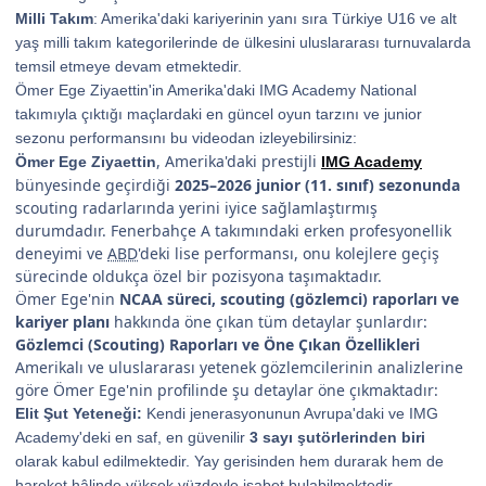
Milli Takım
: Amerika'daki kariyerinin yanı sıra Türkiye U16 ve alt
yaş milli takım kategorilerinde de ülkesini uluslararası turnuvalarda
temsil etmeye devam etmektedir.
Ömer Ege Ziyaettin'in Amerika'daki IMG Academy National
takımıyla çıktığı maçlardaki en güncel oyun tarzını ve junior
sezonu performansını bu videodan izleyebilirsiniz:
, Amerika'daki prestijli
Ömer Ege Ziyaettin
IMG Academy
bünyesinde geçirdiği
2025–2026 junior (11. sınıf) sezonunda
scouting radarlarında yerini iyice sağlamlaştırmış
durumdadır. Fenerbahçe A takımındaki erken profesyonellik
deneyimi ve
ABD
'deki lise performansı, onu kolejlere geçiş
sürecinde oldukça özel bir pozisyona taşımaktadır.
Ömer Ege'nin
NCAA süreci, scouting (gözlemci) raporları ve
kariyer planı
hakkında öne çıkan tüm detaylar şunlardır:
Gözlemci (Scouting) Raporları ve Öne Çıkan Özellikleri
Amerikalı ve uluslararası yetenek gözlemcilerinin analizlerine
göre Ömer Ege'nin profilinde şu detaylar öne çıkmaktadır:
Elit Şut Yeteneği:
Kendi jenerasyonunun Avrupa'daki ve IMG
Academy'deki en saf, en güvenilir
3 sayı şutörlerinden biri
olarak kabul edilmektedir. Yay gerisinden hem durarak hem de
hareket hâlinde yüksek yüzdeyle isabet bulabilmektedir.