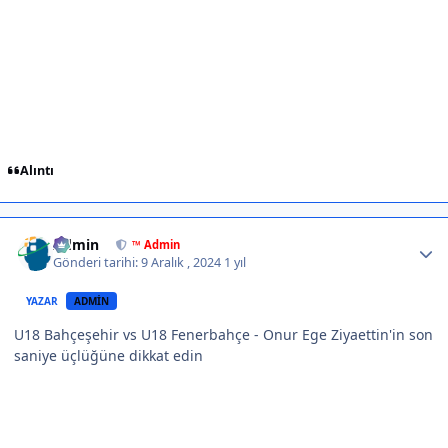
Alıntı
Author stats
Admin
™ Admin
Gönderi tarihi:
9 Aralık , 2024
1 yıl
YAZAR
ADMIN
U18 Bahçeşehir vs U18 Fenerbahçe - Onur Ege Ziyaettin'in son
saniye üçlüğüne dikkat edin