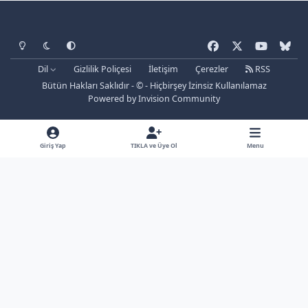
Light Mode
Dark Mode
System Preference
f
x
y
b
a
o
l
Dil
Gizlilik Poliçesi
İletişim
Çerezler
RSS
c
u
u
Bütün Hakları Saklıdır - © - Hiçbirşey İzinsiz Kullanılamaz
e
t
e
Powered by
Invision Community
b
u
s
o
b
k
o
e
y
Giriş Yap
TIKLA ve Üye Ol
Menu
k