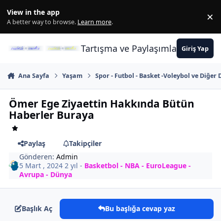
İçeriğe atla
View in the app
×
Di
A better way to browse.
Learn more
.
Tartışma ve Paylaşımların Merkez
Giriş Yap
Ana Sayfa
Yaşam
Spor - Futbol - Basket -Voleybol ve Diğer 
Ömer Ege Ziyaettin Hakkında Bütün
Haberler Buraya
Paylaş
Takipçiler
Gönderen:
Admin
5 Mart , 2024
2 yıl
-
Basketbol - NBA - EuroLeague -
Avrupa - Dünya
Başlık Aç
Bu başlığa cevap yaz