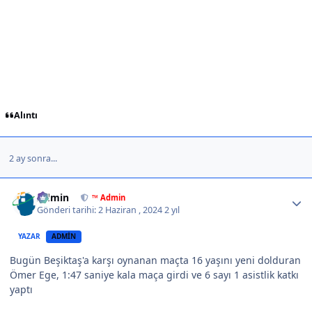
Alıntı
2 ay sonra...
Author stats
Admin
™ Admin
Gönderi tarihi:
2 Haziran , 2024
2 yıl
YAZAR
ADMIN
Bugün Beşiktaş'a karşı oynanan maçta 16 yaşını yeni dolduran
Ömer Ege, 1:47 saniye kala maça girdi ve 6 sayı 1 asistlik katkı
yaptı