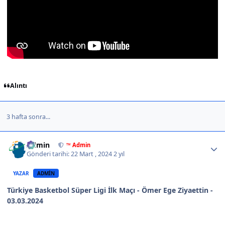
Alıntı
3 hafta sonra...
Author stats
Admin
™ Admin
Gönderi tarihi:
22 Mart , 2024
2 yıl
YAZAR
ADMIN
Türkiye Basketbol Süper Ligi İlk Maçı - Ömer Ege Ziyaettin -
03.03.2024