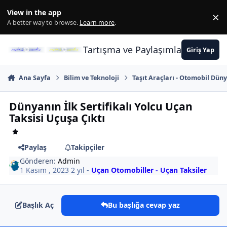
İçeriğe atla
View in the app
×
Di
A better way to browse.
Learn more
.
Tartışma ve Paylaşımların Merkez
Giriş Yap
Ana Sayfa
Bilim ve Teknoloji
Taşıt Araçları - Otomobil Dünya
Dünyanın İlk Sertifikalı Yolcu Uçan
Taksisi Uçuşa Çıktı
Paylaş
Takipçiler
Gönderen:
Admin
1 Kasım , 2023
2 yıl
-
Uçan Otomobiller - Uçan Taksiler
Başlık Aç
Bu başlığa cevap yaz