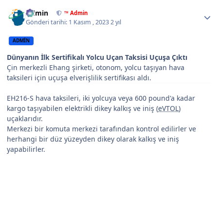
Author stats
Admin
™ Admin
Gönderi tarihi:
1 Kasım , 2023
2 yıl
ADMIN
Dünyanın İlk Sertifikalı Yolcu Uçan Taksisi Uçuşa Çıktı
Çin merkezli Ehang şirketi, otonom, yolcu taşıyan hava
taksileri için uçuşa elverişlilik sertifikası aldı.
EH216-S hava taksileri, iki yolcuya veya 600 pound'a kadar
kargo taşıyabilen elektrikli dikey kalkış ve iniş (
eVTOL
)
uçaklarıdır.
Merkezi bir komuta merkezi tarafından kontrol edilirler ve
herhangi bir düz yüzeyden dikey olarak kalkış ve iniş
yapabilirler.