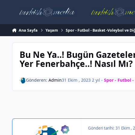
İçeriğe atla
Ana Sayfa
Yaşam
Spor - Futbol - Basket -Voleybol ve Di
Bu Ne Ya..! Bugün Gazetel
Yer Fenerbahçe..! Nasıl Mı?
Gönderen:
Admin
31 Ekim , 2023
2 yıl
-
Spor - Futbol -
Gönderi tarihi:
31 Ekim ,