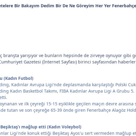
etelere Bir Bakayım Dedim Bir De Ne Göreyim Her Yer Fenerbahçe.
 branşta yarışıyor ve bunların hepsinde de zirveye oynuyor gibi 
Cumhuriyet Gazetesi (İnternet Sayfası) birinci sayfasından haberler
u (Kadın Futbol)
ing, Kadınlar Avrupa Ligi'nde deplasmanda karşılaştığı Polski C
ing Kadın Basketbol Takımı, FIBA Kadınlar Avrupa Ligi A Grubu 5. 
tti.
ynanan ve ilk çeyreği 15-15 eşiklikle geçilen maçın devre arasına sar
de tutan ve son çeyreğe 65-39 önde giren Fenerbahçe Alagöz Holdin
eşiktaş’ı mağlup etti (Kadın Voleybol)
nlar Ligi'nde konuk ettiği Beşiktaş Ayos'u sert vermeden mağlup et