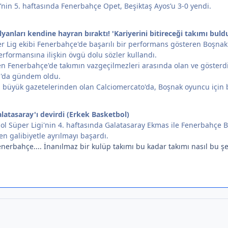
’nin 5. haftasında Fenerbahçe Opet, Beşiktaş Ayos’u 3-0 yendi.
alyanları kendine hayran bıraktı! 'Kariyerini bitireceği takımı buld
r Lig ekibi Fenerbahçe'de başarılı bir performans gösteren Boşnak 
erformansına ilişkin övgü dolu sözler kullandı.
en Fenerbahçe'de takımın vazgeçilmezleri arasında olan ve gösterdi
a'da gündem oldu.
n büyük gazetelerinden olan Calciomercato'da, Boşnak oyuncu için bi
atasaray'ı devirdi (Erkek Basketbol)
ol Süper Ligi'nin 4. haftasında Galatasaray Ekmas ile Fenerbahçe B
en galibiyetle ayrılmayı başardı.
nerbahçe.... İnanılmaz bir kulüp takımı bu kadar takımı nasıl bu şe