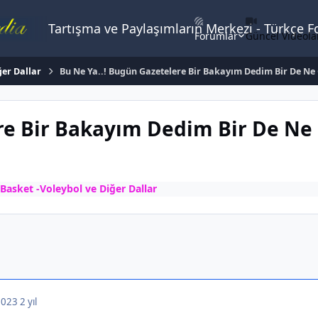
Tartışma ve Paylaşımların Merkezi - Türkçe 
Forumlar
Güncel Videola
ğer Dallar
Bu Ne Ya..! Bugün Gazetelere Bir Bakayım Dedim Bir De Ne 
ere Bir Bakayım Dedim Bir De Ne
 Basket -Voleybol ve Diğer Dallar
 2023
2 yıl