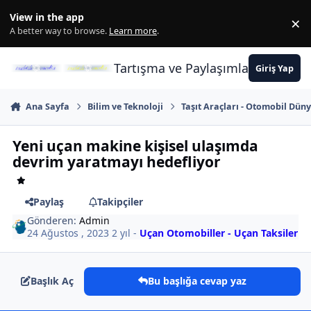
İçeriğe atla
View in the app
×
Di
A better way to browse.
Learn more
.
Tartışma ve Paylaşımların Merkez
Giriş Yap
Ana Sayfa
Bilim ve Teknoloji
Taşıt Araçları - Otomobil Dünya
Yeni uçan makine kişisel ulaşımda
devrim yaratmayı hedefliyor
Paylaş
Takipçiler
Gönderen:
Admin
24 Ağustos , 2023
2 yıl
-
Uçan Otomobiller - Uçan Taksiler
Başlık Aç
Bu başlığa cevap yaz