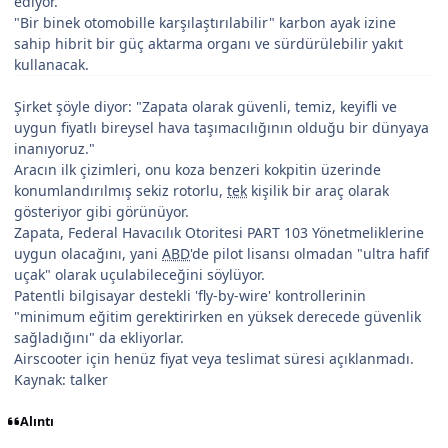
ediyor.
"Bir binek otomobille karşılaştırılabilir" karbon ayak izine
sahip hibrit bir güç aktarma organı ve sürdürülebilir yakıt
kullanacak.
Şirket şöyle diyor: "Zapata olarak güvenli, temiz, keyifli ve
uygun fiyatlı bireysel hava taşımacılığının olduğu bir dünyaya
inanıyoruz."
Aracın ilk çizimleri, onu koza benzeri kokpitin üzerinde
konumlandırılmış sekiz rotorlu,
tek
kişilik bir araç olarak
gösteriyor gibi görünüyor.
Zapata, Federal Havacılık Otoritesi PART 103 Yönetmeliklerine
uygun olacağını, yani
ABD
'de pilot lisansı olmadan "ultra hafif
uçak" olarak uçulabileceğini söylüyor.
Patentli bilgisayar destekli 'fly-by-wire' kontrollerinin
"minimum eğitim gerektirirken en yüksek derecede güvenlik
sağladığını" da ekliyorlar.
Airscooter için henüz fiyat veya teslimat süresi açıklanmadı.
Kaynak: talker
Alıntı