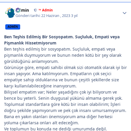
Author stats
Admin
™ Admin
Gönderi tarihi:
22 Haziran , 2023
3 yıl
ADMIN
Ben Teşhis Edilmiş Bir Sosyopatım. Suçluluk, Empati veya
Pişmanlık Hissetmiyorum
Ben teşhis edilmiş bir sosyopatım. Suçluluk, empati veya
pişmanlık duymuyorum ve bunun neden kötü bir şey olarak
görüldüğünü anlamıyorum.
Görünüşe göre, empati sahibi olmak sizi otomatik olarak iyi bir
insan yapıyor. Ama katılmıyorum. Empatların çok seçici
empatiye sahip olduklarına ve bunun çeşitli şekillerde size
karşı kullanılabileceğine inanıyorum.
Bilişsel empatim var; Neler yaşadığını çok iyi biliyorum ve
bence bu yeterli. Senin duygusal yükünü almama gerek yok.
Toplumsal standartlara göre kötü bir insan olabilirim; İşleri
doğru şekilde yapmıyorum ve pek çok insanı umursamıyorum.
Bana en yakın olanları önemsiyorum ama diğer herkesi
yoluma çıkarlarsa onları alt edeceğim.
Ve toplumun bu konuda ne dediği umurumda değil.