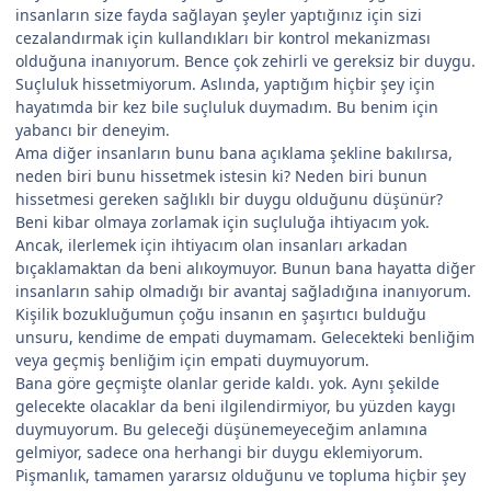
insanların size fayda sağlayan şeyler yaptığınız için sizi
cezalandırmak için kullandıkları bir kontrol mekanizması
olduğuna inanıyorum. Bence çok zehirli ve gereksiz bir duygu.
Suçluluk hissetmiyorum. Aslında, yaptığım hiçbir şey için
hayatımda bir kez bile suçluluk duymadım. Bu benim için
yabancı bir deneyim.
Ama diğer insanların bunu bana açıklama şekline bakılırsa,
neden biri bunu hissetmek istesin ki? Neden biri bunun
hissetmesi gereken sağlıklı bir duygu olduğunu düşünür?
Beni kibar olmaya zorlamak için suçluluğa ihtiyacım yok.
Ancak, ilerlemek için ihtiyacım olan insanları arkadan
bıçaklamaktan da beni alıkoymuyor. Bunun bana hayatta diğer
insanların sahip olmadığı bir avantaj sağladığına inanıyorum.
Kişilik bozukluğumun çoğu insanın en şaşırtıcı bulduğu
unsuru, kendime de empati duymamam. Gelecekteki benliğim
veya geçmiş benliğim için empati duymuyorum.
Bana göre geçmişte olanlar geride kaldı. yok. Aynı şekilde
gelecekte olacaklar da beni ilgilendirmiyor, bu yüzden kaygı
duymuyorum. Bu geleceği düşünemeyeceğim anlamına
gelmiyor, sadece ona herhangi bir duygu eklemiyorum.
Pişmanlık, tamamen yararsız olduğunu ve topluma hiçbir şey