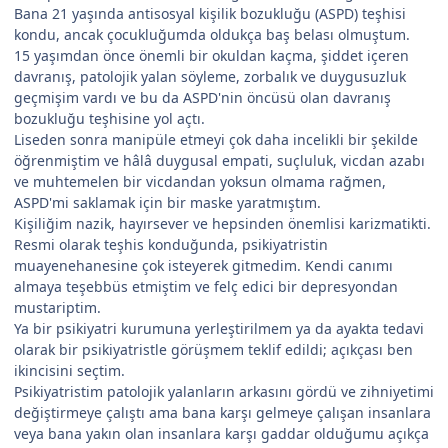
Bana 21 yaşında antisosyal kişilik bozukluğu (ASPD) teşhisi
kondu, ancak çocukluğumda oldukça baş belası olmuştum.
15 yaşımdan önce önemli bir okuldan kaçma, şiddet içeren
davranış, patolojik yalan söyleme, zorbalık ve duygusuzluk
geçmişim vardı ve bu da ASPD'nin öncüsü olan davranış
bozukluğu teşhisine yol açtı.
Liseden sonra manipüle etmeyi çok daha incelikli bir şekilde
öğrenmiştim ve hâlâ duygusal empati, suçluluk, vicdan azabı
ve muhtemelen bir vicdandan yoksun olmama rağmen,
ASPD'mi saklamak için bir maske yaratmıştım.
Kişiliğim nazik, hayırsever ve hepsinden önemlisi karizmatikti.
Resmi olarak teşhis konduğunda, psikiyatristin
muayenehanesine çok isteyerek gitmedim. Kendi canımı
almaya teşebbüs etmiştim ve felç edici bir depresyondan
mustariptim.
Ya bir psikiyatri kurumuna yerleştirilmem ya da ayakta tedavi
olarak bir psikiyatristle görüşmem teklif edildi; açıkçası ben
ikincisini seçtim.
Psikiyatristim patolojik yalanların arkasını gördü ve zihniyetimi
değiştirmeye çalıştı ama bana karşı gelmeye çalışan insanlara
veya bana yakın olan insanlara karşı gaddar olduğumu açıkça