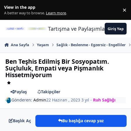
İçeriğe atla
View in the app
×
Di
A better way to browse.
Learn more
.
Tartışma ve Paylaşımların Merkez
Giriş Yap
Ana Sayfa
Yaşam
Sağlık - Beslenme - Egzersiz - Engelliler
Ben Teşhis Edilmiş Bir Sosyopatım.
Suçluluk, Empati veya Pişmanlık
Hissetmiyorum
Paylaş
Takipçiler
Gönderen:
Admin
22 Haziran , 2023
3 yıl
-
Ruh Sağlığı
Başlık Aç
Bu başlığa cevap yaz