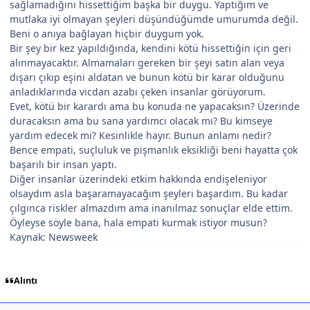
sağlamadığını hissettiğim başka bir duygu. Yaptığım ve
mutlaka iyi olmayan şeyleri düşündüğümde umurumda değil.
Beni o anıya bağlayan hiçbir duygum yok.
Bir şey bir kez yapıldığında, kendini kötü hissettiğin için geri
alınmayacaktır. Almamaları gereken bir şeyi satın alan veya
dışarı çıkıp eşini aldatan ve bunun kötü bir karar olduğunu
anladıklarında vicdan azabı çeken insanlar görüyorum.
Evet, kötü bir karardı ama bu konuda ne yapacaksın? Üzerinde
duracaksın ama bu sana yardımcı olacak mı? Bu kimseye
yardım edecek mi? Kesinlikle hayır. Bunun anlamı nedir?
Bence empati, suçluluk ve pişmanlık eksikliği beni hayatta çok
başarılı bir insan yaptı.
Diğer insanlar üzerindeki etkim hakkında endişeleniyor
olsaydım asla başaramayacağım şeyleri başardım. Bu kadar
çılgınca riskler almazdım ama inanılmaz sonuçlar elde ettim.
Öyleyse söyle bana, hala empati kurmak istiyor musun?
Kaynak: Newsweek
Alıntı