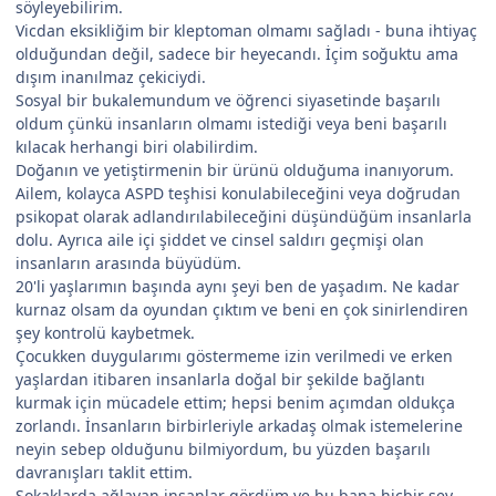
söyleyebilirim.
Vicdan eksikliğim bir kleptoman olmamı sağladı - buna ihtiyaç
olduğundan değil, sadece bir heyecandı. İçim soğuktu ama
dışım inanılmaz çekiciydi.
Sosyal bir bukalemundum ve öğrenci siyasetinde başarılı
oldum çünkü insanların olmamı istediği veya beni başarılı
kılacak herhangi biri olabilirdim.
Doğanın ve yetiştirmenin bir ürünü olduğuma inanıyorum.
Ailem, kolayca ASPD teşhisi konulabileceğini veya doğrudan
psikopat olarak adlandırılabileceğini düşündüğüm insanlarla
dolu. Ayrıca aile içi şiddet ve cinsel saldırı geçmişi olan
insanların arasında büyüdüm.
20'li yaşlarımın başında aynı şeyi ben de yaşadım. Ne kadar
kurnaz olsam da oyundan çıktım ve beni en çok sinirlendiren
şey kontrolü kaybetmek.
Çocukken duygularımı göstermeme izin verilmedi ve erken
yaşlardan itibaren insanlarla doğal bir şekilde bağlantı
kurmak için mücadele ettim; hepsi benim açımdan oldukça
zorlandı. İnsanların birbirleriyle arkadaş olmak istemelerine
neyin sebep olduğunu bilmiyordum, bu yüzden başarılı
davranışları taklit ettim.
Sokaklarda ağlayan insanlar gördüm ve bu bana hiçbir şey