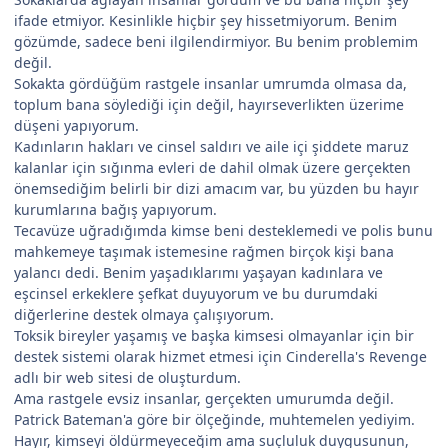
ifade etmiyor. Kesinlikle hiçbir şey hissetmiyorum. Benim
gözümde, sadece beni ilgilendirmiyor. Bu benim problemim
değil.
Sokakta gördüğüm rastgele insanlar umrumda olmasa da,
toplum bana söylediği için değil, hayırseverlikten üzerime
düşeni yapıyorum.
Kadınların hakları ve cinsel saldırı ve aile içi şiddete maruz
kalanlar için sığınma evleri de dahil olmak üzere gerçekten
önemsediğim belirli bir dizi amacım var, bu yüzden bu hayır
kurumlarına bağış yapıyorum.
Tecavüze uğradığımda kimse beni desteklemedi ve polis bunu
mahkemeye taşımak istemesine rağmen birçok kişi bana
yalancı dedi. Benim yaşadıklarımı yaşayan kadınlara ve
eşcinsel erkeklere şefkat duyuyorum ve bu durumdaki
diğerlerine destek olmaya çalışıyorum.
Toksik bireyler yaşamış ve başka kimsesi olmayanlar için bir
destek sistemi olarak hizmet etmesi için Cinderella's Revenge
adlı bir web sitesi de oluşturdum.
Ama rastgele evsiz insanlar, gerçekten umurumda değil.
Patrick Bateman'a göre bir ölçeğinde, muhtemelen yediyim.
Hayır, kimseyi öldürmeyeceğim ama suçluluk duygusunun,