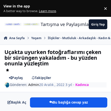
İçeriğe atla
View in the app
×
Di
A better way to browse.
Learn more
.
Tartışma ve Paylaşımların Merkez
Giriş Yap
Ana Sayfa
Yaşam
İlişkiler - Mutluluk - Arkadaşlık - Kadın 
Uçakta uyurken fotoğraflarımı çeken
bir sürüngen yakaladım - bu yüzden
onunla yüzleştim
Paylaş
Takipçiler
Gönderen:
Admin
20 Aralık , 2022
3 yıl
-
Kadınca
Başlık Aç
Bu başlığa cevap yaz