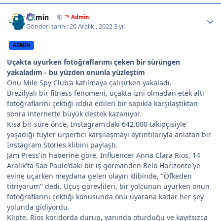
Author stats
Admin
™ Admin
Gönderi tarihi:
20 Aralık , 2022
3 yıl
ADMIN
Uçakta uyurken fotoğraflarımı çeken bir sürüngen
yakaladım - bu yüzden onunla yüzleştim
Onu Mile Spy Club'a katılmaya çalışırken yakaladı.
Brezilyalı bir fitness fenomeni, uçakta izni olmadan etek altı
fotoğraflarını çektiği iddia edilen bir sapıkla karşılaştıktan
sonra internette büyük destek kazanıyor.
Kısa bir süre önce, Instagram'daki 642.000 takipçisiyle
yaşadığı tüyler ürpertici karşılaşmayı ayrıntılarıyla anlatan bir
Instagram Stories klibini paylaştı.
Jam Press'in haberine göre, Influencer Anna Clara Rios, 14
Aralık'ta Sao Paulo'daki bir iş görevinden Belo Horizonte'ye
evine uçarken meydana gelen olayın klibinde, "Öfkeden
titriyorum" dedi. Uçuş görevlileri, bir yolcunun uyurken onun
fotoğraflarını çektiği konusunda onu uyarana kadar her şey
yolunda gidiyordu.
Klipte, Rios koridorda durup, yanında oturduğu ve kayıtsızca