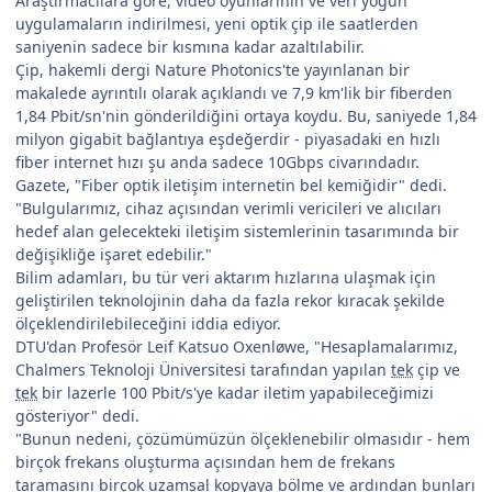
Araştırmacılara göre, video oyunlarının ve veri yoğun
uygulamaların indirilmesi, yeni optik çip ile saatlerden
saniyenin sadece bir kısmına kadar azaltılabilir.
Çip, hakemli dergi Nature Photonics'te yayınlanan bir
makalede ayrıntılı olarak açıklandı ve 7,9 km'lik bir fiberden
1,84 Pbit/sn'nin gönderildiğini ortaya koydu. Bu, saniyede 1,84
milyon gigabit bağlantıya eşdeğerdir - piyasadaki en hızlı
fiber internet hızı şu anda sadece 10Gbps civarındadır.
Gazete, "Fiber optik iletişim internetin bel kemiğidir" dedi.
"Bulgularımız, cihaz açısından verimli vericileri ve alıcıları
hedef alan gelecekteki iletişim sistemlerinin tasarımında bir
değişikliğe işaret edebilir."
Bilim adamları, bu tür veri aktarım hızlarına ulaşmak için
geliştirilen teknolojinin daha da fazla rekor kıracak şekilde
ölçeklendirilebileceğini iddia ediyor.
DTU'dan Profesör Leif Katsuo Oxenløwe, "Hesaplamalarımız,
Chalmers Teknoloji Üniversitesi tarafından yapılan
tek
çip ve
tek
bir lazerle 100 Pbit/s'ye kadar iletim yapabileceğimizi
gösteriyor" dedi.
"Bunun nedeni, çözümümüzün ölçeklenebilir olmasıdır - hem
birçok frekans oluşturma açısından hem de frekans
taramasını birçok uzamsal kopyaya bölme ve ardından bunları