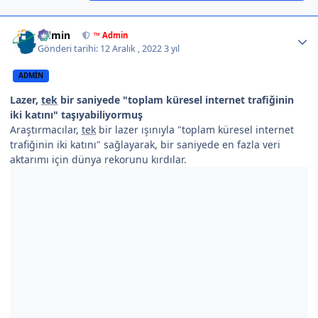
Author stats
Admin
™ Admin
Gönderi tarihi:
12 Aralık , 2022
3 yıl
ADMIN
Lazer,
tek
bir saniyede "toplam küresel internet trafiğinin
iki katını" taşıyabiliyormuş
Araştırmacılar,
tek
bir lazer ışınıyla "toplam küresel internet
trafiğinin iki katını" sağlayarak, bir saniyede en fazla veri
aktarımı için dünya rekorunu kırdılar.