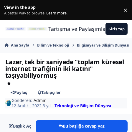
İçeriğe atla
View in the app
×
Di
A better way to browse.
Learn more
.
Tartışma ve Paylaşımların Merkez
Giriş Yap
Ana Sayfa
Bilim ve Teknoloji
Bilgisayar ve Bilişim Dünyası
Lazer, tek bir saniyede "toplam küresel
internet trafiğinin iki katını"
taşıyabiliyormuş
Paylaş
Takipçiler
Gönderen:
Admin
12 Aralık , 2022
3 yıl
-
Teknoloji ve Bilişim Dünyası
Başlık Aç
Bu başlığa cevap yaz