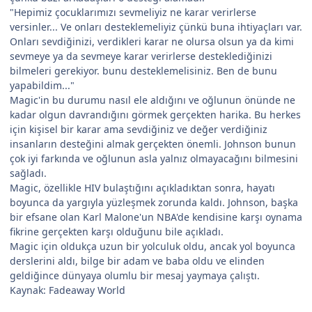
"Hepimiz çocuklarımızı sevmeliyiz ne karar verirlerse
versinler... Ve onları desteklemeliyiz çünkü buna ihtiyaçları var.
Onları sevdiğinizi, verdikleri karar ne olursa olsun ya da kimi
sevmeye ya da sevmeye karar verirlerse desteklediğinizi
bilmeleri gerekiyor. bunu desteklemelisiniz. Ben de bunu
yapabildim..."
Magic'in bu durumu nasıl ele aldığını ve oğlunun önünde ne
kadar olgun davrandığını görmek gerçekten harika. Bu herkes
için kişisel bir karar ama sevdiğiniz ve değer verdiğiniz
insanların desteğini almak gerçekten önemli. Johnson bunun
çok iyi farkında ve oğlunun asla yalnız olmayacağını bilmesini
sağladı.
Magic, özellikle HIV bulaştığını açıkladıktan sonra, hayatı
boyunca da yargıyla yüzleşmek zorunda kaldı. Johnson, başka
bir efsane olan Karl Malone'un NBA'de kendisine karşı oynama
fikrine gerçekten karşı olduğunu bile açıkladı.
Magic için oldukça uzun bir yolculuk oldu, ancak yol boyunca
derslerini aldı, bilge bir adam ve baba oldu ve elinden
geldiğince dünyaya olumlu bir mesaj yaymaya çalıştı.
Kaynak: Fadeaway World