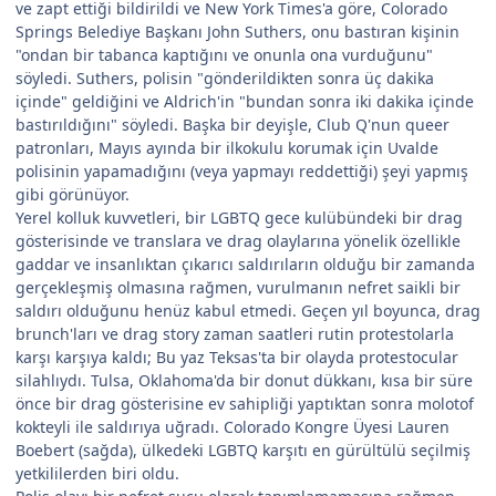
ve zapt ettiği bildirildi ve New York Times'a göre, Colorado
Springs Belediye Başkanı John Suthers, onu bastıran kişinin
"ondan bir tabanca kaptığını ve onunla ona vurduğunu"
söyledi. Suthers, polisin "gönderildikten sonra üç dakika
içinde" geldiğini ve Aldrich'in "bundan sonra iki dakika içinde
bastırıldığını" söyledi. Başka bir deyişle, Club Q'nun queer
patronları, Mayıs ayında bir ilkokulu korumak için Uvalde
polisinin yapamadığını (veya yapmayı reddettiği) şeyi yapmış
gibi görünüyor.
Yerel kolluk kuvvetleri, bir LGBTQ gece kulübündeki bir drag
gösterisinde ve translara ve drag olaylarına yönelik özellikle
gaddar ve insanlıktan çıkarıcı saldırıların olduğu bir zamanda
gerçekleşmiş olmasına rağmen, vurulmanın nefret saikli bir
saldırı olduğunu henüz kabul etmedi. Geçen yıl boyunca, drag
brunch'ları ve drag story zaman saatleri rutin protestolarla
karşı karşıya kaldı; Bu yaz Teksas'ta bir olayda protestocular
silahlıydı. Tulsa, Oklahoma'da bir donut dükkanı, kısa bir süre
önce bir drag gösterisine ev sahipliği yaptıktan sonra molotof
kokteyli ile saldırıya uğradı. Colorado Kongre Üyesi Lauren
Boebert (sağda), ülkedeki LGBTQ karşıtı en gürültülü seçilmiş
yetkililerden biri oldu.