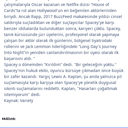
çalışmalarıyla Oscar kazanan ve Netflix dizisi “House of
Cards”ta rol alan Hollywood'un en beğenilen aktörlerinden
biriydi. Ancak Rapp, 2017 BuzzFeed makalesinde yıldızı cinsel
saldırıyla suçladıktan ve diğer suçlayıcılar Spacey'ye karşı
benzer iddialarda bulunduktan sonra, kariyeri çöktü. Spacey,
tanık kürsüsünde jüri üyelerini, profesyonel olarak yapmaya
çalışan bir aktör olarak ilk günlerini, bölgesel tiyatrodaki
rollerini ve Jack Lemmon liderliğindeki “Long Day's Journey
Into Night”ın yeniden canlandırılmasının bir üyesi olarak ilk
başarısını aldı. ”
Spacey o dönemden “Kırıldım” dedi. "Bir geleceğim yoktu."
Spacey'nin hukuk ekibi, oyuncu kürsüye çıkmadan önce büyük
bir zafer kazandı. Yargıç Lewis A. Kaplan, şu anda yalnızca pil
suçlamasıyla karşı karşıya olan Spacey'ye yönelik duygusal
sıkıntı suçlamalarını reddetti. Kaplan, "Hasarları çoğaltmak
istemiyorum" dedi.
Kaynak: Variety
Alıntı