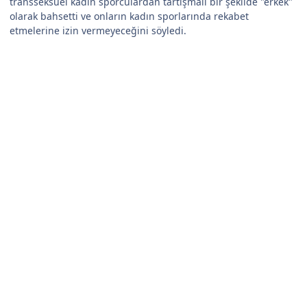
transseksüel kadın sporculardan tartışmalı bir şekilde "erkek"
olarak bahsetti ve onların kadın sporlarında rekabet
etmelerine izin vermeyeceğini söyledi.