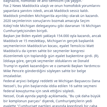
bağnazlık, homofobi ve anti-semitizm çok yaygın.”
Fox 2 News Maddock'a ulaştı ve onun homofobik yorumlarını
yapanlara yanıtını istedi, ancak Maddock sessiz kaldı.
Maddock şimdiden Michigan'da aşırılıkçı olarak ün kazandı.
2020 seçimlerinin sonuçlarını bozmak amacıyla Seçim
Koleji'nde Michigan delegasyonu gibi davranan 16 Michigan
Cumhuriyetçisinden biriydi.
Başkan Joe Biden eyaleti yaklaşık 154.000 oyla kazandı, ancak
Maddock ve 15 meslektaşı, Michigan'ın gerçek başkanlık
seçmenlerinin Maddock'un kocası, eyalet Temsilcisi Matt
Maddock'u da içeren sahte bir seçmenler kongresi
düzenlemek için toplandığı gün eyalet başkentine girdi. (R).
İddiaya göre, gerçek seçmenler olduklarını ve Donald
Trump'ın eyaleti kazandığını ve o zamanki Başkan Yardımcısı
Mike Pence'e gönderdiğini söyleyen sahte bir belge
imzaladılar.
Federal arşivci belgeyi reddetti ve Michigan Başsavcısı Dana
Nessel'i, bu yılın başlarında iddia edilen 16 sahte seçmeni
federal kovuşturma için sevk ettiğini söyledi.
Nessel, Ocak ayında yaptığı açıklamada, "Bu çok daha büyük
bir komplonun parçası" diyerek, Cumhuriyetçilerin yedi
eyalette "Cumhuriyet partileri arasında koordineli bir çaba