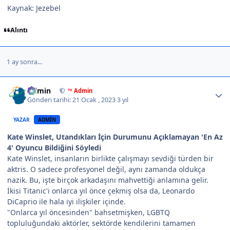
Kaynak: Jezebel
Alıntı
1 ay sonra...
Author stats
Admin
™ Admin
Gönderi tarihi:
21 Ocak , 2023
3 yıl
YAZAR
ADMIN
Kate Winslet, Utandıkları İçin Durumunu Açıklamayan 'En Az
4' Oyuncu Bildiğini Söyledi
Kate Winslet, insanların birlikte çalışmayı sevdiği türden bir
aktris. O sadece profesyonel değil, aynı zamanda oldukça
nazik. Bu, işte birçok arkadaşını mahvettiği anlamına gelir.
İkisi Titanic'i onlarca yıl önce çekmiş olsa da, Leonardo
DiCaprio ile hala iyi ilişkiler içinde.
"Onlarca yıl öncesinden" bahsetmişken, LGBTQ
topluluğundaki aktörler, sektörde kendilerini tamamen