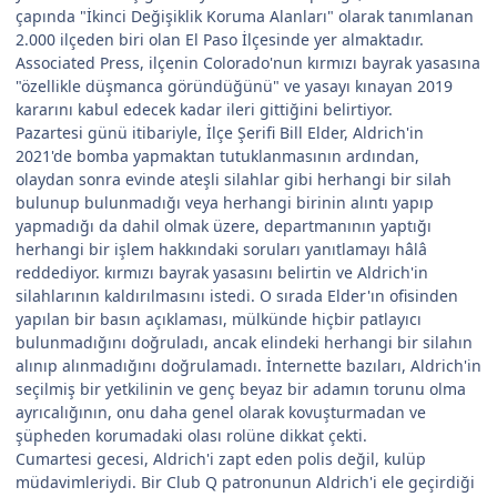
çapında "İkinci Değişiklik Koruma Alanları" olarak tanımlanan
2.000 ilçeden biri olan El Paso İlçesinde yer almaktadır.
Associated Press, ilçenin Colorado'nun kırmızı bayrak yasasına
"özellikle düşmanca göründüğünü" ve yasayı kınayan 2019
kararını kabul edecek kadar ileri gittiğini belirtiyor.
Pazartesi günü itibariyle, İlçe Şerifi Bill Elder, Aldrich'in
2021'de bomba yapmaktan tutuklanmasının ardından,
olaydan sonra evinde ateşli silahlar gibi herhangi bir silah
bulunup bulunmadığı veya herhangi birinin alıntı yapıp
yapmadığı da dahil olmak üzere, departmanının yaptığı
herhangi bir işlem hakkındaki soruları yanıtlamayı hâlâ
reddediyor. kırmızı bayrak yasasını belirtin ve Aldrich'in
silahlarının kaldırılmasını istedi. O sırada Elder'ın ofisinden
yapılan bir basın açıklaması, mülkünde hiçbir patlayıcı
bulunmadığını doğruladı, ancak elindeki herhangi bir silahın
alınıp alınmadığını doğrulamadı. İnternette bazıları, Aldrich'in
seçilmiş bir yetkilinin ve genç beyaz bir adamın torunu olma
ayrıcalığının, onu daha genel olarak kovuşturmadan ve
şüpheden korumadaki olası rolüne dikkat çekti.
Cumartesi gecesi, Aldrich'i zapt eden polis değil, kulüp
müdavimleriydi. Bir Club Q patronunun Aldrich'i ele geçirdiği