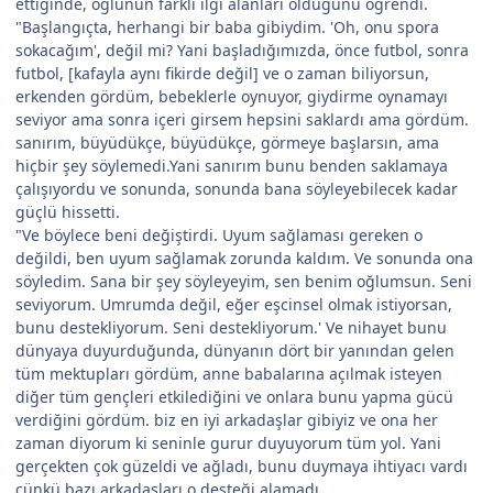
ettiğinde, oğlunun farklı ilgi alanları olduğunu öğrendi.
"Başlangıçta, herhangi bir baba gibiydim. 'Oh, onu spora
sokacağım', değil mi? Yani başladığımızda, önce futbol, sonra
futbol, [kafayla aynı fikirde değil] ve o zaman biliyorsun,
erkenden gördüm, bebeklerle oynuyor, giydirme oynamayı
seviyor ama sonra içeri girsem hepsini saklardı ama gördüm.
sanırım, büyüdükçe, büyüdükçe, görmeye başlarsın, ama
hiçbir şey söylemedi.Yani sanırım bunu benden saklamaya
çalışıyordu ve sonunda, sonunda bana söyleyebilecek kadar
güçlü hissetti.
"Ve böylece beni değiştirdi. Uyum sağlaması gereken o
değildi, ben uyum sağlamak zorunda kaldım. Ve sonunda ona
söyledim. Sana bir şey söyleyeyim, sen benim oğlumsun. Seni
seviyorum. Umrumda değil, eğer eşcinsel olmak istiyorsan,
bunu destekliyorum. Seni destekliyorum.' Ve nihayet bunu
dünyaya duyurduğunda, dünyanın dört bir yanından gelen
tüm mektupları gördüm, anne babalarına açılmak isteyen
diğer tüm gençleri etkilediğini ve onlara bunu yapma gücü
verdiğini gördüm. biz en iyi arkadaşlar gibiyiz ve ona her
zaman diyorum ki seninle gurur duyuyorum tüm yol. Yani
gerçekten çok güzeldi ve ağladı, bunu duymaya ihtiyacı vardı
çünkü bazı arkadaşları o desteği alamadı.