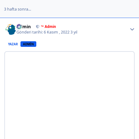
3 hafta sonra...
Author stats
Admin
™ Admin
Gönderi tarihi:
6 Kasım , 2022
3 yıl
YAZAR
ADMIN