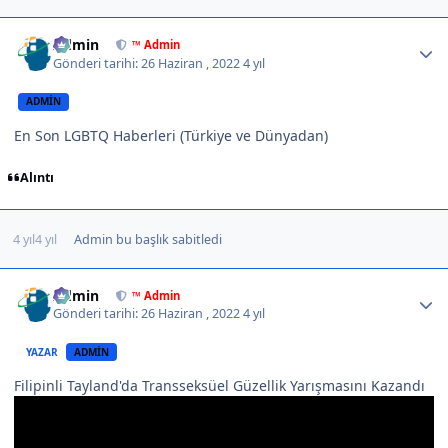
Author stats
Admin
™ Admin
Gönderi tarihi:
26 Haziran , 2022
4 yıl
ADMIN
En Son LGBTQ Haberleri (Türkiye ve Dünyadan)
Alıntı
4 yıl
4 yıl
Admin
bu başlık sabitledi
Author stats
Admin
™ Admin
Gönderi tarihi:
26 Haziran , 2022
4 yıl
YAZAR
ADMIN
Filipinli Tayland'da Transseksüel Güzellik Yarışmasını Kazandı