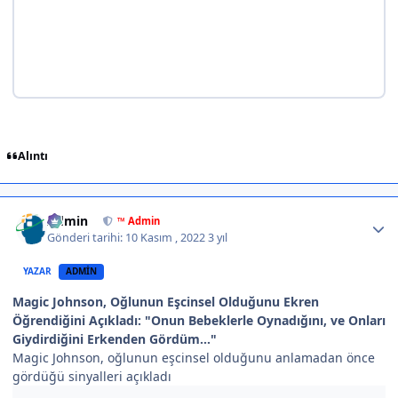
Alıntı
Author stats
Admin
™ Admin
Gönderi tarihi:
10 Kasım , 2022
3 yıl
YAZAR
ADMIN
Magic Johnson, Oğlunun Eşcinsel Olduğunu Ekren
Öğrendiğini Açıkladı: "Onun Bebeklerle Oynadığını, ve Onları
Giydirdiğini Erkenden Gördüm..."
Magic Johnson, oğlunun eşcinsel olduğunu anlamadan önce
gördüğü sinyalleri açıkladı