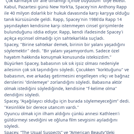
“Çok karmaşık bir aile dinamiği içinde büyüdüm” diye ekledi.
Kabul, Pazartesi günü New York'ta, Spacey'nin Anthony Rapp
ile 40 milyon dolarlık bir hukuk davasında karşı karşıya olduğu
tanık kürsüsünde geldi. Rapp, Spacey'nin 1986'da Rapp 14
yaşındayken kendisine karşı istenmeyen cinsel girişimlerde
bulunduğunu iddia ediyor. Rapp, kendi ifadesinde Spacey'i
açıkça eşcinsel olmadığı için sahtekarlıkla suçladı.
Spacey, "Birine sahtekar demek, birinin bir yalanı yaşadığını
söylemektir" dedi. "Bir yalanı yaşamıyordum. Sadece özel
hayatım hakkında konuşmak konusunda isteksizdim.”
Büyürken Spacey, babasının sık sık işsiz olması nedeniyle
ailesinin çok sık taşındığını söyledi. Çocukken "korktuğunu" ve
babasının, eve arkadaş getirmesini engelleyen ırkçı ve bağnaz
derslerini "dinlemeye" zorlandığını söyledi. Babasına aktör
olmak istediğini söylediğinde, kendisine "f-kelime olma"
dendiğini söyledi.
Spacey, “Aşağılayıcı olduğu için burada söylemeyeceğim” dedi.
"Kesinlikle bir derece utancım vardı."
Oyuncu olmak için ilham aldığını çünkü annesi Kathleen'i
güldürmeyi sevdiğini ve oğluna film sevgisini aşıladığını
söyledi.
Spacey, “The Usual Suspects” ve “American Beauty”deki