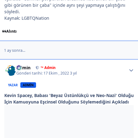
gibi görünen bir çaba" içinde aynı şeyi yapmaya çalıştığını
söyledi.
Kaynak: LGBTQNation
Alıntı
1 ay sonra...
Author stats
Admin
™ Admin
Gönderi tarihi:
17 Ekim , 2022
3 yıl
YAZAR
ADMIN
Kevin Spacey, Babası 'Beyaz Üstünlükçü ve Neo-Nazi' Olduğu
İçin Kamuoyuna Eşcinsel Olduğunu Söylemediğini Açıkladı