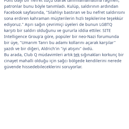
Polis olayı bir nefret suçu olarak tanımlamamasına rağmen,
patronlar bunu böyle tanımladı. Kulüp, saldırının ardından
Facebook sayfasında, "Silahlıyı bastıran ve bu nefret saldırısını
sona erdiren kahraman müşterilerin hızlı tepkilerine teşekkür
ediyoruz." Aşırı sağın çevrimiçi üyeleri de bunun LGBTQ
karşıtı bir saldırı olduğunu ve gururla iddia ettiler. SITE
Intelligence Group'a göre, popüler bir neo-Nazi forumunda
bir üye, "Umarım Tanrı bu adamı kollarını açarak karşılar"
yazdı ve bir diğeri, Aldrich'in "iyi atışını" övdü.
Bu arada, Club Q müdavimleri artık
tek
sığınakları korkunç bir
cinayet mahalli olduğu için sağcı bölgede kendilerini nerede
güvende hissedebileceklerini soruyorlar.