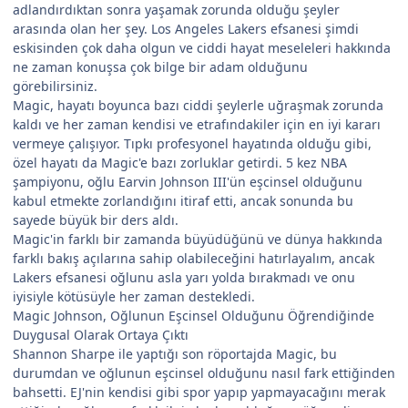
adlandırdıktan sonra yaşamak zorunda olduğu şeyler
arasında olan her şey. Los Angeles Lakers efsanesi şimdi
eskisinden çok daha olgun ve ciddi hayat meseleleri hakkında
ne zaman konuşsa çok bilge bir adam olduğunu
görebilirsiniz.
Magic, hayatı boyunca bazı ciddi şeylerle uğraşmak zorunda
kaldı ve her zaman kendisi ve etrafındakiler için en iyi kararı
vermeye çalışıyor. Tıpkı profesyonel hayatında olduğu gibi,
özel hayatı da Magic'e bazı zorluklar getirdi. 5 kez NBA
şampiyonu, oğlu Earvin Johnson III'ün eşcinsel olduğunu
kabul etmekte zorlandığını itiraf etti, ancak sonunda bu
sayede büyük bir ders aldı.
Magic'in farklı bir zamanda büyüdüğünü ve dünya hakkında
farklı bakış açılarına sahip olabileceğini hatırlayalım, ancak
Lakers efsanesi oğlunu asla yarı yolda bırakmadı ve onu
iyisiyle kötüsüyle her zaman destekledi.
Magic Johnson, Oğlunun Eşcinsel Olduğunu Öğrendiğinde
Duygusal Olarak Ortaya Çıktı
Shannon Sharpe ile yaptığı son röportajda Magic, bu
durumdan ve oğlunun eşcinsel olduğunu nasıl fark ettiğinden
bahsetti. EJ'nin kendisi gibi spor yapıp yapmayacağını merak