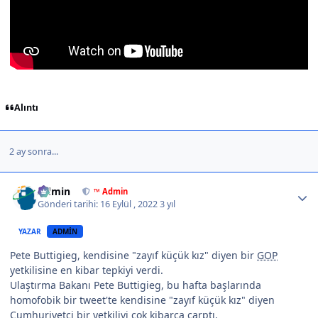
Alıntı
2 ay sonra...
Author stats
Admin
™ Admin
Gönderi tarihi:
16 Eylül , 2022
3 yıl
YAZAR
ADMIN
Pete Buttigieg, kendisine "zayıf küçük kız" diyen bir
GOP
yetkilisine en kibar tepkiyi verdi.
Ulaştırma Bakanı Pete Buttigieg, bu hafta başlarında
homofobik bir tweet'te kendisine "zayıf küçük kız" diyen
Cumhuriyetçi bir yetkiliyi çok kibarca çarptı.