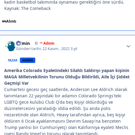
kadın basketbol takımında oynaması gerektiğini öne sürdü.
Kaynak: The Comeback
Alıntı
Author stats
Admin
™ Admin
Gönderi tarihi:
22 Kasım , 2022
3 yıl
YAZAR
ADMIN
Amerika Colorado Eyaletindeki Silahlı Saldırıyı yapan kişinin
MAGA Milletvekilinin Torunu Olduğu Bildirildi, Aile İçi Şiddet
Geçmişi Var
Cumartesi gecesi geç saatlerde, Anderson Lee Aldrich olarak
tanımlanan 22 yaşındaki bir adamın Colorado Springs'teki
LGBTQ gece kulübü Club Q'da beş kişiyi öldürdüğü ve
düzinelercesini yaraladığı iddia edildi. Şu anda polis
nezaretinde olan Aldrich, Heavy tarafından ayrıca, beş kişiyi
öldüren 6 Ocak ayaklanmasını Devrim Savaşı'na benzeten
Trump yanlısı bir Cumhuriyetçi olan Kaliforniya eyaleti Meclis
üyesi Randy Vopel'in torunu olarak tanımlandı.