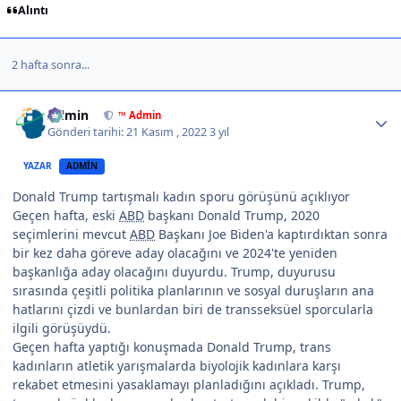
Alıntı
2 hafta sonra...
Author stats
Admin
™ Admin
Gönderi tarihi:
21 Kasım , 2022
3 yıl
YAZAR
ADMIN
Donald Trump tartışmalı kadın sporu görüşünü açıklıyor
Geçen hafta, eski
ABD
başkanı Donald Trump, 2020
seçimlerini mevcut
ABD
Başkanı Joe Biden'a kaptırdıktan sonra
bir kez daha göreve aday olacağını ve 2024'te yeniden
başkanlığa aday olacağını duyurdu. Trump, duyurusu
sırasında çeşitli politika planlarının ve sosyal duruşların ana
hatlarını çizdi ve bunlardan biri de transseksüel sporcularla
ilgili görüşüydü.
Geçen hafta yaptığı konuşmada Donald Trump, trans
kadınların atletik yarışmalarda biyolojik kadınlara karşı
rekabet etmesini yasaklamayı planladığını açıkladı. Trump,