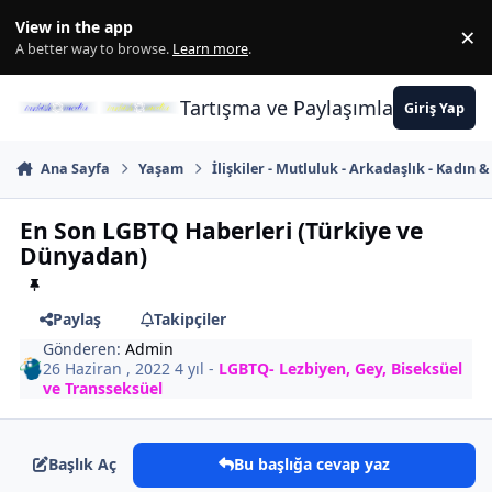
İçeriğe atla
View in the app
×
Di
A better way to browse.
Learn more
.
Tartışma ve Paylaşımların Merkez
Giriş Yap
Ana Sayfa
Yaşam
İlişkiler - Mutluluk - Arkadaşlık - Kadın 
En Son LGBTQ Haberleri (Türkiye ve
Dünyadan)
Paylaş
Takipçiler
Gönderen:
Admin
26 Haziran , 2022
4 yıl
-
LGBTQ- Lezbiyen, Gey, Biseksüel
ve Transseksüel
Başlık Aç
Bu başlığa cevap yaz