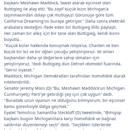
başkanı Meshawn Maddock, tweet atarak eşcinsel olan
Buttigieg ile alay etti: “Bu zayıf küçük kızın Michigan'a
taşınmasından dolayı çok mutluyuz! Görünüşe göre tüm
California Dreaming'ini buraya getiriyor." Daha sonra elektrikli
arabalara desteğini ifade eden bir Buttigieg klibi paylaştı.
Her zaman bir alkış için bir tane olan Buttigieg, kendi kızını
büyüttü.
"Küçük kızlar hakkında konuşmak istiyorsa, Chasten ve ben
küçük bir kız ve bir oğlan çocuğu yetiştiriyoruz. Ve onları
başkandan daha iyi değerlere sahip olmaları için
yetiştiriyoruz, ”dedi Buttigieg dün Detroit otomobil fuarında.
"Gerisi siyaset."
Maddock, Michigan Demokratları tarafından homofobik olarak
nitelendirildi.
Senatör Jeremy Moss (D) “Bu, Meshawn Maddock'un Michigan
Cumhuriyetçi Parti'ye getirdiği şey için çok uygun” dedi.
"Buradaki uzun oyunun ne olduğunu bilmiyorum, bir eşcinsel
kamu görevlisiyle dalga geçmek."
Eyalet Temsilcisi Samantha Steckloff (D) tweetinde, “@migop
başkanı bugün Michiganlılara karşı homofobik ve bağnaz
saldırılar düzenlemeyi seçti” dedi. “Seçtikleri liderlerde