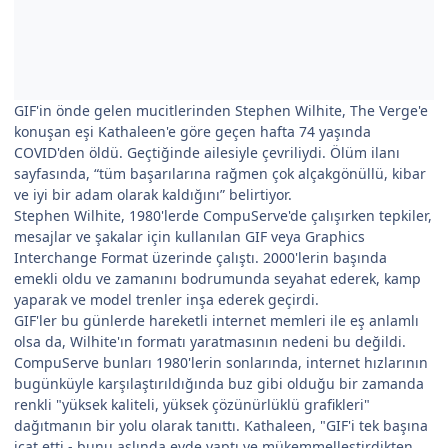
GIF'in önde gelen mucitlerinden Stephen Wilhite, The Verge'e
konuşan eşi Kathaleen'e göre geçen hafta 74 yaşında
COVID'den öldü. Geçtiğinde ailesiyle çevriliydi. Ölüm ilanı
sayfasında, “tüm başarılarına rağmen çok alçakgönüllü, kibar
ve iyi bir adam olarak kaldığını” belirtiyor.
Stephen Wilhite, 1980'lerde CompuServe'de çalışırken tepkiler,
mesajlar ve şakalar için kullanılan GIF veya Graphics
Interchange Format üzerinde çalıştı. 2000'lerin başında
emekli oldu ve zamanını bodrumunda seyahat ederek, kamp
yaparak ve model trenler inşa ederek geçirdi.
GIF'ler bu günlerde hareketli internet memleri ile eş anlamlı
olsa da, Wilhite'ın formatı yaratmasının nedeni bu değildi.
CompuServe bunları 1980'lerin sonlarında, internet hızlarının
bugünküyle karşılaştırıldığında buz gibi olduğu bir zamanda
renkli "yüksek kaliteli, yüksek çözünürlüklü grafikleri"
dağıtmanın bir yolu olarak tanıttı. Kathaleen, "GIF'i tek başına
icat etti - bunu aslında evde yaptı ve mükemmelleştirdikten