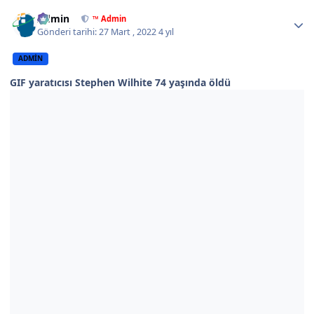
Author stats
Admin
™ Admin
Gönderi tarihi:
27 Mart , 2022
4 yıl
ADMIN
GIF yaratıcısı Stephen Wilhite 74 yaşında öldü