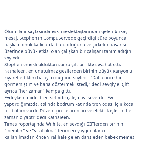
Ölüm ilanı sayfasında eski meslektaşlarından gelen birkaç
mesaj, Stephen'ın CompuServe'de geçirdiği süre boyunca
başka önemli katkılarda bulunduğunu ve şirketin başarısı
üzerinde büyük etkisi olan çalışkan bir çalışanı tanımladığını
söyledi.
Stephen emekli olduktan sonra çift birlikte seyahat etti.
Kathaleen, en unutulmaz gezilerden birinin Büyük Kanyon'u
ziyaret ettikleri balayı olduğunu söyledi. "Daha önce hiç
görmemiştim ve bana göstermek istedi," dedi sevgiyle. Çift
ayrıca "her zaman" kampa gitti.
Evdeyken model tren setinde çalışmayı severdi. “Evi
yaptırdığımızda, aslında bodrum katında tren odası için koca
bir bölüm vardı. Düzen için tasarımları ve elektrik işlerini her
zaman o yaptı” dedi Kathaleen.
Times röportajında Wilhite, en sevdiği GIF'lerden birinin
"memler" ve "viral olma" terimleri yaygın olarak
kullanılmadan önce viral hale gelen dans eden bebek memesi