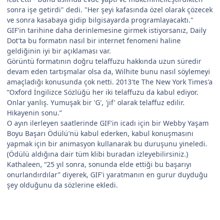
sonra işe getirdi" dedi. "Her şeyi kafasında özel olarak çözecek
ve sonra kasabaya gidip bilgisayarda programlayacaktı."
GIF'in tarihine daha derinlemesine girmek istiyorsanız, Daily
Dot'ta bu formatın nasıl bir internet fenomeni haline
geldiğinin iyi bir açıklaması var.
Görüntü formatının doğru telaffuzu hakkında uzun süredir
devam eden tartışmalar olsa da, Wilhite bunu nasıl söylemeyi
amaçladığı konusunda çok netti. 2013'te The New York Times'a
“Oxford İngilizce Sözlüğü her iki telaffuzu da kabul ediyor.
Onlar yanlış. Yumuşak bir 'G', 'jif' olarak telaffuz edilir.
Hikayenin sonu.”
O ayın ilerleyen saatlerinde GIF'in icadı için bir Webby Yaşam
Boyu Başarı Ödülü'nü kabul ederken, kabul konuşmasını
yapmak için bir animasyon kullanarak bu duruşunu yineledi.
(Ödülü aldığına dair tüm klibi buradan izleyebilirsiniz.)
Kathaleen, “25 yıl sonra, sonunda elde ettiği bu başarıyı
onurlandırdılar” diyerek, GIF'i yaratmanın en gurur duyduğu
şey olduğunu da sözlerine ekledi.