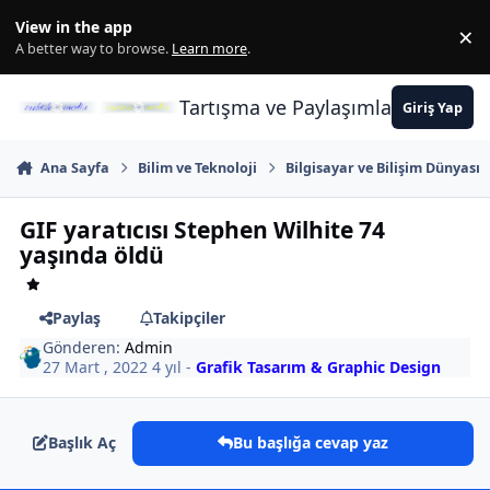
İçeriğe atla
View in the app
×
Di
A better way to browse.
Learn more
.
Tartışma ve Paylaşımların Merkez
Giriş Yap
Ana Sayfa
Bilim ve Teknoloji
Bilgisayar ve Bilişim Dünyası
GIF yaratıcısı Stephen Wilhite 74
yaşında öldü
Paylaş
Takipçiler
Gönderen:
Admin
27 Mart , 2022
4 yıl
-
Grafik Tasarım & Graphic Design
Başlık Aç
Bu başlığa cevap yaz