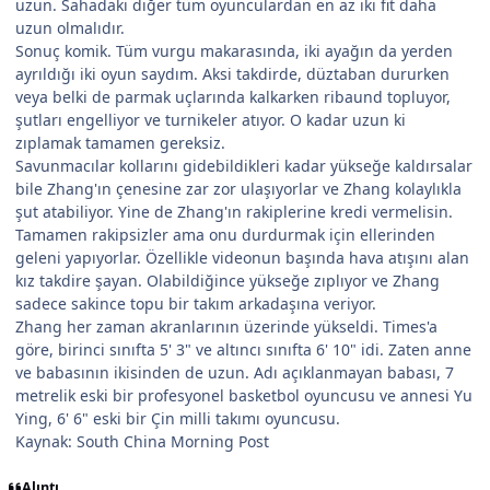
uzun. Sahadaki diğer tüm oyunculardan en az iki fit daha
uzun olmalıdır.
Sonuç komik. Tüm vurgu makarasında, iki ayağın da yerden
ayrıldığı iki oyun saydım. Aksi takdirde, düztaban dururken
veya belki de parmak uçlarında kalkarken ribaund topluyor,
şutları engelliyor ve turnikeler atıyor. O kadar uzun ki
zıplamak tamamen gereksiz.
Savunmacılar kollarını gidebildikleri kadar yükseğe kaldırsalar
bile Zhang'ın çenesine zar zor ulaşıyorlar ve Zhang kolaylıkla
şut atabiliyor. Yine de Zhang'ın rakiplerine kredi vermelisin.
Tamamen rakipsizler ama onu durdurmak için ellerinden
geleni yapıyorlar. Özellikle videonun başında hava atışını alan
kız takdire şayan. Olabildiğince yükseğe zıplıyor ve Zhang
sadece sakince topu bir takım arkadaşına veriyor.
Zhang her zaman akranlarının üzerinde yükseldi. Times'a
göre, birinci sınıfta 5' 3" ve altıncı sınıfta 6' 10" idi. Zaten anne
ve babasının ikisinden de uzun. Adı açıklanmayan babası, 7
metrelik eski bir profesyonel basketbol oyuncusu ve annesi Yu
Ying, 6' 6" eski bir Çin milli takımı oyuncusu.
Kaynak: South China Morning Post
Alıntı