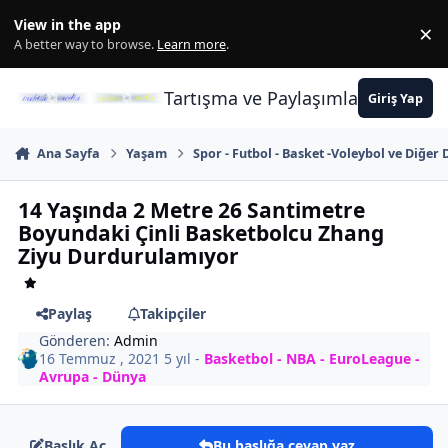
İçeriğe atla
View in the app
×
Di
A better way to browse.
Learn more
.
Tartışma ve Paylaşımların Merkez
Giriş Yap
Ana Sayfa
Yaşam
Spor - Futbol - Basket -Voleybol ve Diğer 
14 Yaşında 2 Metre 26 Santimetre
Boyundaki Çinli Basketbolcu Zhang
Ziyu Durdurulamıyor
Paylaş
Takipçiler
Gönderen:
Admin
16 Temmuz , 2021
5 yıl
-
Basketbol - NBA - EuroLeague -
Avrupa - Dünya
Başlık Aç
Bu başlığa cevap yaz