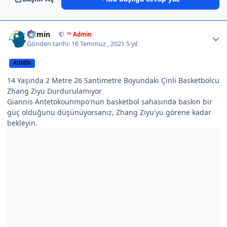
Author stats
Admin
™ Admin
Gönderi tarihi:
16 Temmuz , 2021
5 yıl
ADMIN
14 Yaşında 2 Metre 26 Santimetre Boyundaki Çinli Basketbolcu
Zhang Ziyu Durdurulamıyor
Giannis Antetokounmpo'nun basketbol sahasında baskın bir
güç olduğunu düşünüyorsanız, Zhang Ziyu'yu görene kadar
bekleyin.