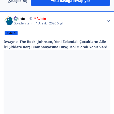
Başlık Aç
Bu başlığa cevap yaz
Author stats
Admin
™ Admin
Gönderi tarihi:
1 Aralık , 2020
5 yıl
ADMIN
Dwayne 'The Rock' Johnson, Yeni Zelandalı Çocukların Aile
İçi Şiddete Karşı Kampanyasına Duygusal Olarak Yanıt Verdi