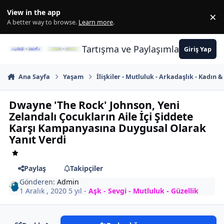
İçeriğe atla
View in the app
×
Di
A better way to browse.
Learn more
.
Tartışma ve Paylaşımların Merkez
Giriş Yap
Ana Sayfa
Yaşam
İlişkiler - Mutluluk - Arkadaşlık - Kadın 
Dwayne 'The Rock' Johnson, Yeni
Zelandalı Çocukların Aile İçi Şiddete
Karşı Kampanyasına Duygusal Olarak
Yanıt Verdi
Paylaş
Takipçiler
Gönderen:
Admin
1 Aralık , 2020
5 yıl
-
Aşk - Sevgi - Mutluluk - Güzellik