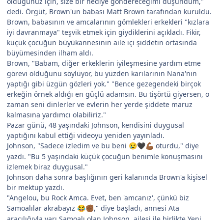
olduğunuz için, size bir hediye göndereceğimi düşündüm,"
dedi. Örgüt, Brown'un babası Matt Brown tarafından kuruldu.
Brown, babasının ve amcalarının gömlekleri erkekleri "kızlara
iyi davranmaya" teşvik etmek için giydiklerini açıkladı. Fikir,
küçük çocuğun büyükannesinin aile içi şiddetin ortasında
büyümesinden ilham aldı.
Brown, "Babam, diğer erkeklerin iyileşmesine yardım etme
görevi olduğunu söylüyor, bu yüzden karılarının Nana'nın
yaptığı gibi üzgün gözleri yok." "Bence gezegendeki birçok
erkeğin örnek aldığı en güçlü adamsın. Bu tişörtü giyersen, o
zaman seni dinlerler ve evlerin her yerde şiddete maruz
kalmasına yardımcı olabiliriz."
Pazar günü, 48 yaşındaki Johnson, kendisini duygusal
yaptığını kabul ettiği videoyu yeniden yayınladı.
Johnson, "Sadece izledim ve bu beni
oturdu," diye
😢
🖤
💪🏾
yazdı. "Bu 5 yaşındaki küçük çocuğun benimle konuşmasını
izlemek biraz duygusal."
Johnson daha sonra başlığının geri kalanında Brown'a kişisel
bir mektup yazdı.
"Angelou, bu Rock Amca. Evet, ben 'amcanız', çünkü biz
Samoalılar akrabayız
," diye başladı, annesi Ata
😂
✊🏾
aracılığıyla yarı Samoalı olan Johnson, ailesi ile birlikte Yeni