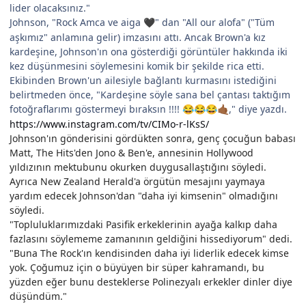
lider olacaksınız."
Johnson, "Rock Amca ve aiga
" dan "All our alofa" ("Tüm
🖤
aşkımız" anlamına gelir) imzasını attı. Ancak Brown'a kız
kardeşine, Johnson'ın ona gösterdiği görüntüler hakkında iki
kez düşünmesini söylemesini komik bir şekilde rica etti.
Ekibinden Brown'un ailesiyle bağlantı kurmasını istediğini
belirtmeden önce, "Kardeşine söyle sana bel çantası taktığım
fotoğraflarımı göstermeyi bıraksın !!!!
," diye yazdı.
😂
😂
😂
🤙🏾
https://www.instagram.com/tv/CIMo-r-lKsS/
Johnson'ın gönderisini gördükten sonra, genç çocuğun babası
Matt, The Hits'den Jono & Ben'e, annesinin Hollywood
yıldızının mektubunu okurken duygusallaştığını söyledi.
Ayrıca New Zealand Herald'a örgütün mesajını yaymaya
yardım edecek Johnson'dan "daha iyi kimsenin" olmadığını
söyledi.
"Topluluklarımızdaki Pasifik erkeklerinin ayağa kalkıp daha
fazlasını söylememe zamanının geldiğini hissediyorum" dedi.
"Buna The Rock'ın kendisinden daha iyi liderlik edecek kimse
yok. Çoğumuz için o büyüyen bir süper kahramandı, bu
yüzden eğer bunu desteklerse Polinezyalı erkekler dinler diye
düşündüm."