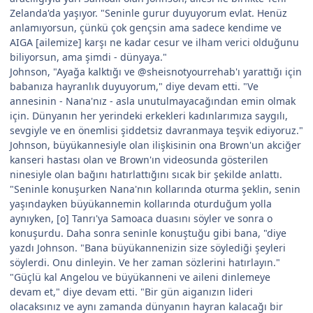
Zelanda'da yaşıyor. "Seninle gurur duyuyorum evlat. Henüz
anlamıyorsun, çünkü çok gençsin ama sadece kendime ve
AIGA [ailemize] karşı ne kadar cesur ve ilham verici olduğunu
biliyorsun, ama şimdi - dünyaya."
Johnson, "Ayağa kalktığı ve @sheisnotyourrehab'ı yarattığı için
babanıza hayranlık duyuyorum," diye devam etti. "Ve
annesinin - Nana'nız - asla unutulmayacağından emin olmak
için. Dünyanın her yerindeki erkekleri kadınlarımıza saygılı,
sevgiyle ve en önemlisi şiddetsiz davranmaya teşvik ediyoruz."
Johnson, büyükannesiyle olan ilişkisinin ona Brown'un akciğer
kanseri hastası olan ve Brown'ın videosunda gösterilen
ninesiyle olan bağını hatırlattığını sıcak bir şekilde anlattı.
"Seninle konuşurken Nana'nın kollarında oturma şeklin, senin
yaşındayken büyükannemin kollarında oturduğum yolla
aynıyken, [o] Tanrı'ya Samoaca duasını söyler ve sonra o
konuşurdu. Daha sonra seninle konuştuğu gibi bana, "diye
yazdı Johnson. "Bana büyükannenizin size söylediği şeyleri
söylerdi. Onu dinleyin. Ve her zaman sözlerini hatırlayın."
"Güçlü kal Angelou ve büyükanneni ve aileni dinlemeye
devam et," diye devam etti. "Bir gün aiganızın lideri
olacaksınız ve aynı zamanda dünyanın hayran kalacağı bir