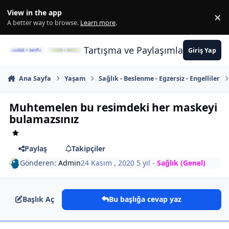
İçeriğe atla
View in the app
×
Di
A better way to browse.
Learn more
.
Tartışma ve Paylaşımların Merkez
Giriş Yap
Ana Sayfa
Yaşam
Sağlık - Beslenme - Egzersiz - Engelliler
Muhtemelen bu resimdeki her maskeyi
bulamazsınız
Paylaş
Takipçiler
Gönderen:
Admin
24 Kasım , 2020
5 yıl
-
Sağlık (Genel)
Başlık Aç
Bu başlığa cevap yaz
Author stats