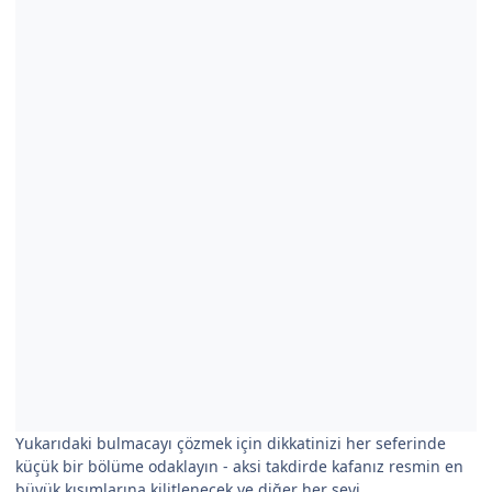
Yukarıdaki bulmacayı çözmek için dikkatinizi her seferinde
küçük bir bölüme odaklayın - aksi takdirde kafanız resmin en
büyük kısımlarına kilitlenecek ve diğer her şeyi