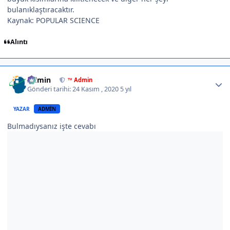
bulanıklaştıracaktır.
Kaynak: POPULAR SCIENCE
Alıntı
Author stats
Admin
™ Admin
Gönderi tarihi:
24 Kasım , 2020
5 yıl
YAZAR
ADMIN
Bulmadıysanız işte cevabı