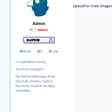
SpaceX'in Crew Dragon
Admin
™ Admin
90,4b
3
2,6b
ileti
Solutions
İtibar
Cinsiyet:
Belirtmemiş
Yer:
Osiris Gezegeni
İlgi Alanları:
Bilgisayar, Kitap
Okumak, Sinema, Tiyatro,
Konserler, Seyahat ve diğer
etkinlikler...