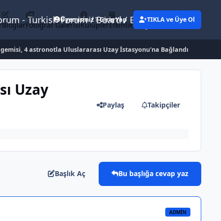
Forum - Turkish Forum / Board / Blog
Üyemisiniz ? Giriş Yap
TIKLA ve Üye Ol
r
Bloglar
Fotoğraf Galerisi
Kulüpler
Etkinlikler
Eylemler
gemisi, 4 astronotla Uluslararası Uzay İstasyonu'na Bağlandı
sı Uzay
Paylaş
Takipçiler
Başlık Aç
Bu başlığa cevap yaz
ADMIN