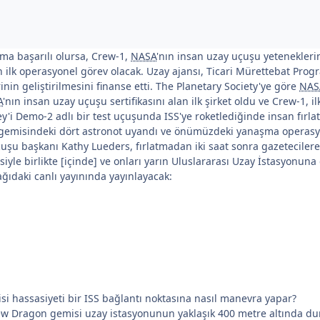
ma başarılı olursa, Crew-1,
NASA
'nın insan uzay uçuşu yeteneklerini
ilk operasyonel görev olacak. Uzay ajansı, Ticari Mürettebat Progra
inin geliştirilmesini finanse etti. The Planetary Society'ye göre
NAS
A
'nın insan uzay uçuşu sertifikasını alan ilk şirket oldu ve Crew-1, i
i Demo-2 adlı bir test uçuşunda ISS'ye roketlediğinde insan fırlat
 gemisindeki dört astronot uyandı ve önümüzdeki yanaşma operasyo
çuşu başkanı Kathy Lueders, fırlatmadan iki saat sonra gazetecilere
iyle birlikte [içinde] ve onları yarın Uluslararası Uzay İstasyonuna
ağıdaki canlı yayınında yayınlayacak:
si hassasiyeti bir ISS bağlantı noktasına nasıl manevra yapar?
w Dragon gemisi uzay istasyonunun yaklaşık 400 metre altında du