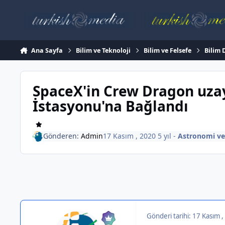
İçeriğe atla
Ana Sayfa
Bilim ve Teknoloji
Bilim ve Felsefe
Bilim 
SpaceX'in Crew Dragon uzay
İstasyonu'na Bağlandı
Gönderen:
Admin
17 Kasım , 2020
5 yıl
-
Astronomi ve 
Gönderi tarihi:
17 Kasım 