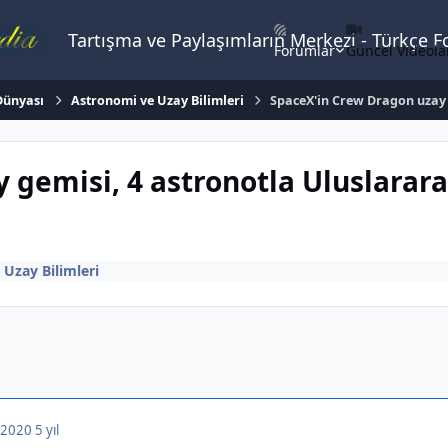
Tartışma ve Paylaşımların Merkezi - Türkçe 
Forumlar
Güncel Videola
Dünyası
Astronomi ve Uzay Bilimleri
SpaceX'in Crew Dragon uzay 
 gemisi, 4 astronotla Uluslarara
Uzay Bilimleri
, 2020
5 yıl