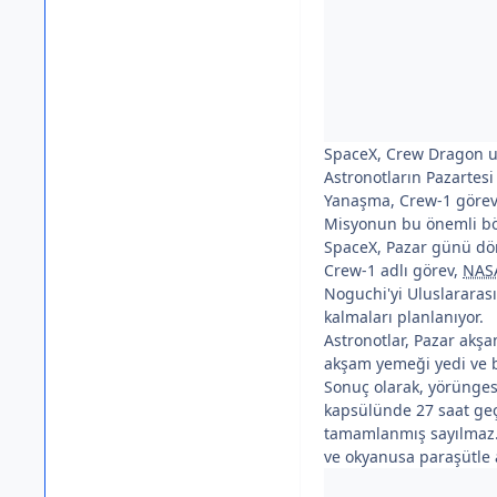
SpaceX, Crew Dragon uz
Astronotların Pazartesi
Yanaşma, Crew-1 görevi
Misyonun bu önemli b
SpaceX, Pazar günü dör
Crew-1 adlı görev,
NAS
Noguchi'yi Uluslararas
kalmaları planlanıyor.
Astronotlar, Pazar akşa
akşam yemeği yedi ve bi
Sonuç olarak, yörünges
kapsülünde 27 saat geç
tamamlanmış sayılmaz
ve okyanusa paraşütle 