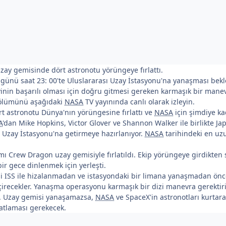
ay gemisinde dört astronotu yörüngeye fırlattı.
 günü saat 23: 00'te Uluslararası Uzay İstasyonu'na yanaşması bekle
nin başarılı olması için doğru gitmesi gereken karmaşık bir manevr
ölümünü aşağıdaki
NASA
TV yayınında canlı olarak izleyin.
t astronotu Dünya'nın yörüngesine fırlattı ve
NASA
için şimdiye ka
A
'dan Mike Hopkins, Victor Glover ve Shannon Walker ile birlikte Ja
ı Uzay İstasyonu'na getirmeye hazırlanıyor.
NASA
tarihindeki en uzu
mı Crew Dragon uzay gemisiyle fırlatıldı. Ekip yörüngeye girdikten s
r gece dinlenmek için yerleşti.
i ISS ile hizalanmadan ve istasyondaki bir limana yanaşmadan önce
irecekler. Yanaşma operasyonu karmaşık bir dizi manevra gerektir
. Uzay gemisi yanaşamazsa,
NASA
ve SpaceX'in astronotları kurta
atlaması gerekecek.