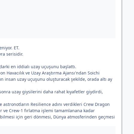
niyor. ET.
a serisidir.
darki en iddialı uzay uçuşunu başlattı.
pon Havacılık ve Uzay Araştırma Ajansı'ndan Soichi
n insan uzay uçuşunu oluşturacak şekilde, orada altı ay
onra uzay giysilerini daha rahat kıyafetler giydirdi,
 astronotların Resilience adını verdikleri Crew Dragon
ir ve Crew-1 fırlatma işlemi tamamlanana kadar
rabilmesi için geri dönmesi, Dünya atmosferinden geçmesi