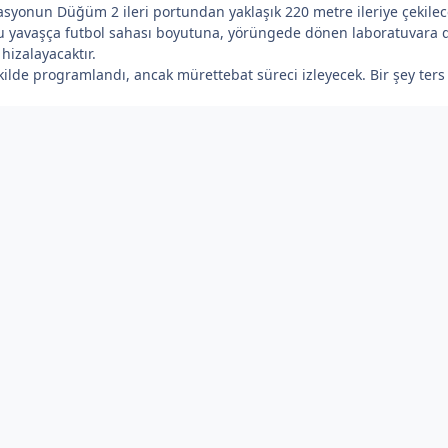
syonun Düğüm 2 ileri portundan yaklaşık 220 metre ileriye çekilecek
u yavaşça futbol sahası boyutuna, yörüngede dönen laboratuvara d
hizalayacaktır.
ilde programlandı, ancak mürettebat süreci izleyecek. Bir şey ter