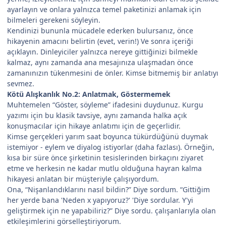
ayarlayın ve onlara yalnızca temel paketinizi anlamak için
bilmeleri gerekeni söyleyin.
Kendinizi bununla mücadele ederken bulursanız, önce
hikayenin amacını belirtin (evet, verin!) Ve sonra içeriği
açıklayın. Dinleyiciler yalnızca nereye gittiğinizi bilmekle
kalmaz, aynı zamanda ana mesajınıza ulaşmadan önce
zamanınızın tükenmesini de önler. Kimse bitmemiş bir anlatıyı
sevmez.
Kötü Alışkanlık No.2: Anlatmak, Göstermemek
Muhtemelen “Göster, söyleme” ifadesini duydunuz. Kurgu
yazımı için bu klasik tavsiye, aynı zamanda halka açık
konuşmacılar için hikaye anlatımı için de geçerlidir.
Kimse gerçekleri yarım saat boyunca tükürdüğünü duymak
istemiyor - eylem ve diyalog istiyorlar (daha fazlası). Örneğin,
kısa bir süre önce şirketinin tesislerinden birkaçını ziyaret
etme ve herkesin ne kadar mutlu olduğuna hayran kalma
hikayesi anlatan bir müşteriyle çalışıyordum.
Ona, “Nişanlandıklarını nasıl bildin?” Diye sordum. “Gittiğim
her yerde bana 'Neden x yapıyoruz?' 'Diye sordular. Y'yi
geliştirmek için ne yapabiliriz?” Diye sordu. çalışanlarıyla olan
etkileşimlerini görselleştiriyorum.