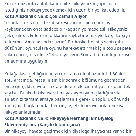
Küçük dozlarda anlatı kanıtı bile, hikayenizin yapmasını
istediğiniz noktayı yedeklemek için uzun bir yol kat edebilir.
Kötü Alışkanlık No.3: Çok Zaman Alıyor
İnsanların kısa bir dikkat süresi vardır - odaklanmayı
kaybetmeden önce sadece birkaç saniye meselesi. Hikayeniz
çok çizilirse, kitlenizin dikkatini kaybetme riskiyle karşı karşıya
kalırsınız. Ama ne kadar uzun? Bir basketbol atış saati gibi
düşünün, oyunculara oyunu hareket ettirmek için topu sepete
sokmaları için sadece 24 saniye verir. Sonra bu mantığı hikaye
anlatımına uygulayın.
Kulağa kısa geldiğini biliyorum, ama ideal uzunluk 1:30 ile
1:45 arasında. Mesajınızın bir sonraki bölümüne geçmeden
önce gerçekten iyi bir fıkra elde etmek için ihtiyacınız olan tek
şey bu. Bu iki dakika işaretine yaklaşmaya başladığınızda,
anlatınızı tamamlamaya başlamanız gerekir. Topluluk önünde
konuşma bağlamında, her neyse, etkili hikaye anlatımı kısa
hikaye anlatımıdır.
Kötü Alışkanlık No.4: Hikayeye Herhangi Bir Diyalog
Eklememişsiniz (Karşılıklı konuşma)
Bir hikayeyi hayata geçirmek için diyaloga ihtiyacınız var ve bir