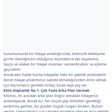
Sunumunuzda bir hikaye anlattığınızda, kitlenizle etkileşime
girme olasılığınızın olduğunu düzinelerce kez duydunuz.
Güçlü ve alakalı bir hikaye insanları canlandırabilir ve eyleme
geçirebilir.
Ancak aksi halde harika hikayeler kötü bir şekilde anlatılabilir.
Kendi hikaye anlatımınızı sabote etmediğinizden emin olmak
için kaçınmanız gereken birkaç tuzak veya şey var.
Kötü Alışkanlık No.1: Çok Fazla Arka Plan Vermek
Kitleniz, en azından arka plan bilgisi olmadan hikayenizi
anlamayacak. Ancak bu, her küçük şeyi bilmeleri gerektiği
anlamına gelmez, bu yüzden büyük rüzgarı bırakın. Bunun
yerine, izleyicileriniz için sahneyi mümkün olan en kısa şekilde