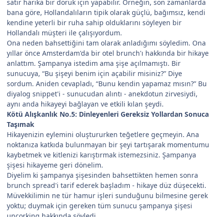
satır harika bir doruk için yapabilir. Örneğin, son zamanlarda
bana göre, Hollandalıların tipik olarak güçlü, bağımsız, kendi
kendine yeterli bir ruha sahip olduklarını söyleyen bir
Hollandalı müşteri ile çalışıyordum.
Ona neden bahsettiğini tam olarak anladığımı söyledim. Ona
yıllar önce Amsterdam'da bir otel brunch'ı hakkında bir hikaye
anlattım. Şampanya istedim ama şişe açılmamıştı. Bir
sunucuya, “Bu şişeyi benim için açabilir misiniz?” Diye
sordum. Aniden cevapladı, “Bunu kendin yapamaz mısın?” Bu
diyalog snippet'i - sunucudan alıntı - anekdotun zirvesiydi,
aynı anda hikayeyi bağlayan ve etkili kılan şeydi.
Kötü Alışkanlık No.5: Dinleyenleri Gereksiz Yollardan Sonuca
Taşımak
Hikayenizin eylemini oluştururken teğetlere geçmeyin. Ana
noktanıza katkıda bulunmayan bir şeyi tartışarak momentumu
kaybetmek ve kitlenizi karıştırmak istemezsiniz. Şampanya
şişesi hikayeme geri dönelim.
Diyelim ki şampanya şişesinden bahsettikten hemen sonra
brunch spread'i tarif ederek başladım - hikaye düz düşecekti.
Müvekkilimin ne tür hamur işleri sunduğunu bilmesine gerek
yoktu; duymak için gereken tüm sunucu şampanya şişesi
uncorking hakkında söyledi.