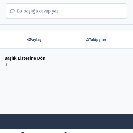
Bu başlığa cevap yaz
Paylaş
Takipçiler
Başlık Listesine Dön
Light Mode
Dark Mode
System Preference
f
x
y
b