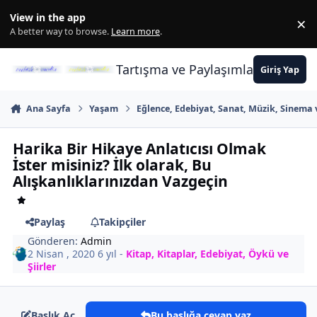
İçeriğe atla
View in the app
×
Di
A better way to browse.
Learn more
.
Tartışma ve Paylaşımların Merkez
Giriş Yap
Ana Sayfa
Yaşam
Eğlence, Edebiyat, Sanat, Müzik, Sinema 
Harika Bir Hikaye Anlatıcısı Olmak
İster misiniz? İlk olarak, Bu
Alışkanlıklarınızdan Vazgeçin
Paylaş
Takipçiler
Gönderen:
Admin
2 Nisan , 2020
6 yıl
-
Kitap, Kitaplar, Edebiyat, Öykü ve
Şiirler
Başlık Aç
Bu başlığa cevap yaz