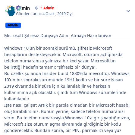
Author stats
Admin
™ Admin
Gönderi tarihi:
4 Ocak , 2019
7 yıl
ADMIN
Microsoft Şifresiz Dünyaya Adım Atmaya Hazırlanıyor
Windows 10'un bir sonraki sürümü, şifresiz Microsoft
hesaplarını destekleyecektir. Microsoft, oturum açtığınızda
telefon numaranıza yalnızca bir kod yazar. Microsoft’un
belirttiği hedefin tamamı: “şifresiz bir dünya”.
Bu özellik şu anda Insider build 18309'da mevcuttur. Windows
10'un bir sonraki sürümünde 19H1 kodlu ve bir süre Nisan
2019 civarında bir süre için kullanılabilir ve herkesin
kullanımına açık olacaktır. şimdi tüm Windows sürümlerinde
kullanılabilir.
İşte nasıl çalışır: Artık bir parola olmadan bir Microsoft hesabı
oluşturabilirsiniz. Bunun yerine, sadece telefon numaranızı
verin. Bu telefon numarasıyla Windows 10'a giriş yaptığınızda,
Microsoft size oturum açma ekranında girdiğiniz bir kodu
gönderecektir. Bundan sonra, bir PIN, parmak izi veya yüz