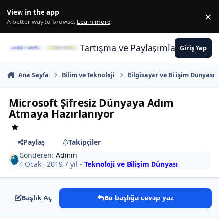
İçeriğe atla
View in the app
×
Di
A better way to browse.
Learn more
.
Tartışma ve Paylaşımların Merkez
Giriş Yap
Ana Sayfa
Bilim ve Teknoloji
Bilgisayar ve Bilişim Dünyası
Microsoft Şifresiz Dünyaya Adım
Atmaya Hazırlanıyor
Paylaş
Takipçiler
Gönderen:
Admin
4 Ocak , 2019
7 yıl
-
Teknoloji ve Bilişim Dünyası
Başlık Aç
Bu başlığa cevap yaz