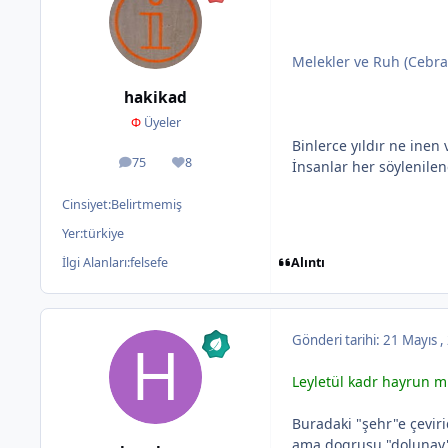
Melekler ve Ruh (Cebrai
hakikad
Φ
Üyeler
Binlerce yıldır ne inen 
75
8
İnsanlar her söylenilen
ileti
İtibar
Cinsiyet:
Belirtmemiş
Yer:
türkiye
Alıntı
İlgi Alanları:
felsefe
Gönderi tarihi:
21 Mayıs 
Leyletül kadr hayrun mi
Buradaki "şehr"e çevir
ama dogrusu "dolunay"