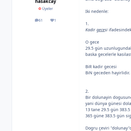
hasakcay
Φ
Üyeler
Iki nedenle:
61
1
ileti
İtibar
1.
Kadir
gece
si
ifadesinde
O gece
29.5 gün uzunlugundaki 
baska gecelerle kasilast
BiR kadir gecesi
BiN geceden hayirlidir
2.
Bir dolunayin dogusun
yani dünya günesi dol
13 tane 29.5 gün 383.5
365 güne 383.5 gün si
Dogru çeviri "dolunay"d