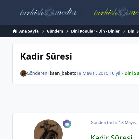
İçeriğe atla
Ana Sayfa
Gündem
Dini Konular - Din - Dinler
Dini 
Kadir Sûresi
Gönderen:
kaan_bebeto
18 Mayıs , 2016
10 yıl
-
Dini S
Gönderi tarihi:
18 Mayıs 
Kadir Sûresi