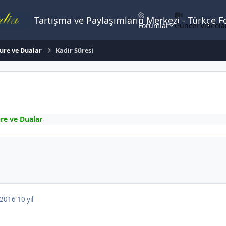
Tartışma ve Paylaşımların Merkezi - Türkçe 
Forumlar
Güncel Videola
Sure ve Dualar
Kadir Sûresi
ure ve Dualar
, 2016
10 yıl