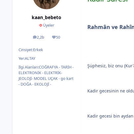
kaan_bebeto
Φ
Üyeler
Rahmân ve Rahîm 
2,2b
50
ileti
İtibar
Cinsiyet:
Erkek
Yer:
ALTAY
Şüphesiz, biz onu (Kur'
İlgi Alanları:
COĞRAFYA - TARİH -
ELEKTRONİK - ELEKTRİK-
JEOLOJİ- MODEL UÇAK - go kart
- DOĞA - EKOLOJİ -
Kadir gecesinin ne old
Kadir gecesi bin aydan 