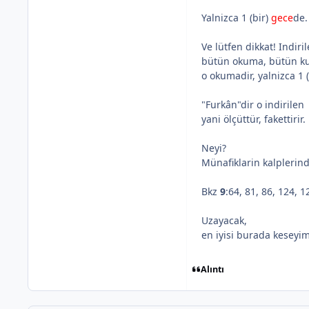
Yalnizca 1 (bir)
gece
de.
Ve lütfen dikkat! Indiri
bütün okuma, bütün ku
o okumadir, yalnizca 1 (
"Furkân"dir o indirilen
yani ölçüttür, fakettirir.
Neyi?
Münafiklarin kalplerin
Bkz
9
:64, 81, 86, 124, 1
Uzayacak,
en iyisi burada keseyim
Alıntı