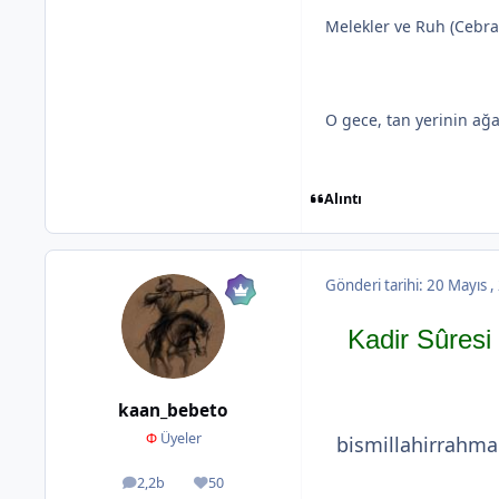
Melekler ve Ruh (Cebrail
O gece, tan yerinin ağa
Alıntı
Gönderi tarihi:
20 Mayıs 
Kadir Sûresi
kaan_bebeto
Φ
Üyeler
bismillahirrahma
2,2b
50
ileti
İtibar