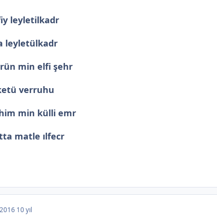
y leyletilkadr
 leyletülkadr
rün min elfi şehr
ketü verruhu
ihim min külli emr
ta matle ılfecr
, 2016
10 yıl