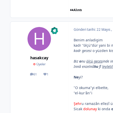
Alıntı
Gönderi tarihi:
22 Mayıs 
Benim anladigim
kadr "ölçü"dür yani bi
kadr gecesi
o yüzden ki
hasakcay
Biz
o
nu
ölçü geces
inde i
Φ
Üyeler
Innâ enzelnâ
hu
fî
leyleti
61
1
ileti
İtibar
Ne
yi?
"O okuma"yi elbette,
"el-kur'ân"i
Şehr
u ramazân ellezî ün
Sicak
dolunay
ki onda