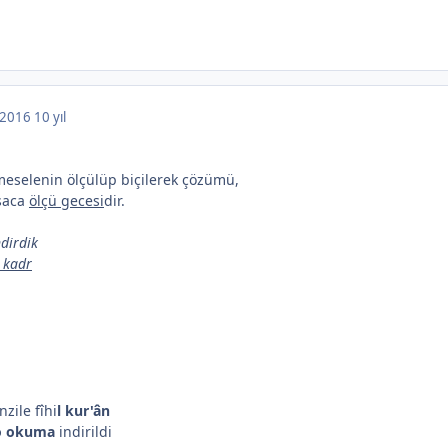
, 2016
10 yıl
 meselenin ölçülüp biçilerek çözümü,
saca
ölçü gecesi
dir.
ndirdik
l kadr
zile fîhi
l kur'ân
o okuma
indirildi