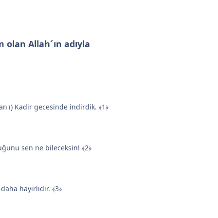
olan Allah´ın adıyla
an'ı) Kadir gecesinde indirdik. ﴾1﴿
uğunu sen ne bileceksin! ﴾2﴿
daha hayırlıdır. ﴾3﴿