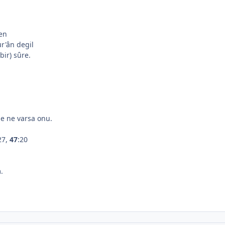
len
r'ân degil
bir) sûre.
de ne varsa onu.
27,
47
:20
.