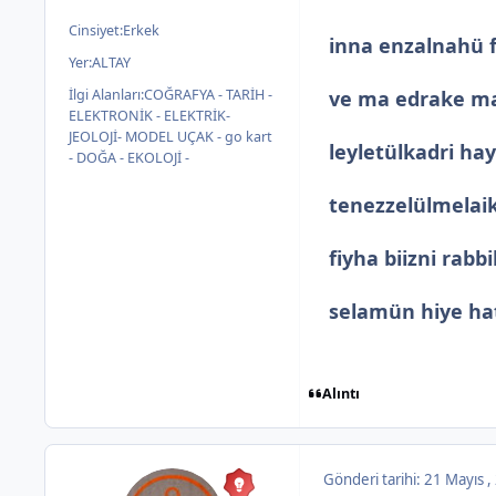
Cinsiyet:
Erkek
inna enzalnahü fi
Yer:
ALTAY
İlgi Alanları:
COĞRAFYA - TARİH -
ve ma edrake ma
ELEKTRONİK - ELEKTRİK-
JEOLOJİ- MODEL UÇAK - go kart
leyletülkadri hay
- DOĞA - EKOLOJİ -
tenezzelülmelai
fiyha biizni rabb
selamün hiye hat
Alıntı
Gönderi tarihi:
21 Mayıs 