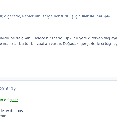
l) o gecede, Rablerinin izniyle her türlü iş için
iner de iner
. ﴾4﴿
vardır ne de çıkan. Sadece bir inanç. Tıpkı bir yere girerken sağ ayak
e inanırlar bu tür bir zaafları vardır. Doğadaki gerçeklerle örtüşme
, 2016
10 yıl
n elfi
şehr
ide ay denmis
dir.