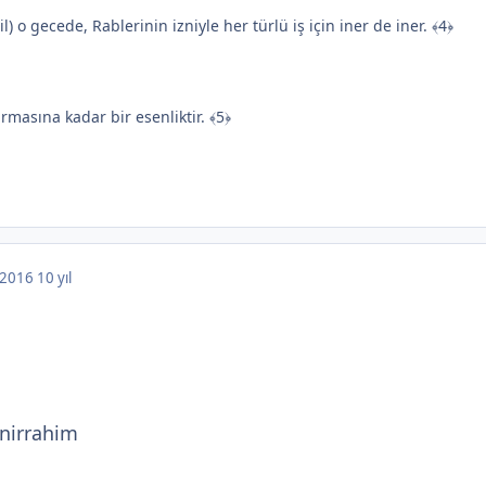
) o gecede, Rablerinin izniyle her türlü iş için iner de iner. ﴾4﴿
rmasına kadar bir esenliktir. ﴾5﴿
, 2016
10 yıl
nirrahim