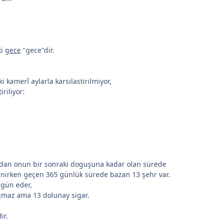
ki
gece
"gece"dir.
kamerî aylarla karsilastirilmiyor,
iriliyor:
.
dan onun bir sonraki doguşuna kadar olan sürede
anirken geçen 365 günlük sürede bazan 13 şehr var.
 gün eder,
gmaz ama 13 dolunay sigar.
ir.