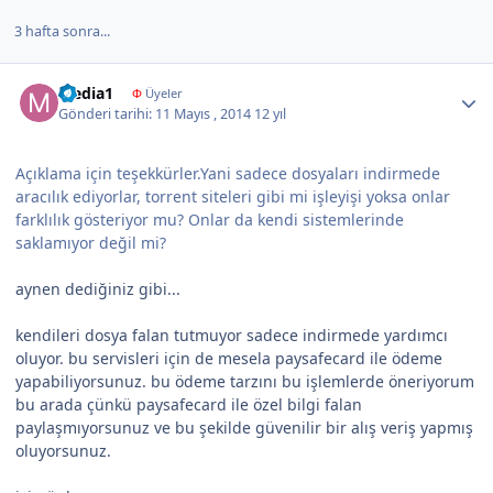
3 hafta sonra...
Author stats
Media1
Φ
Üyeler
Gönderi tarihi:
11 Mayıs , 2014
12 yıl
Açıklama için teşekkürler.Yani sadece dosyaları indirmede
aracılık ediyorlar, torrent siteleri gibi mi işleyişi yoksa onlar
farklılık gösteriyor mu? Onlar da kendi sistemlerinde
saklamıyor değil mi?
aynen dediğiniz gibi...
kendileri dosya falan tutmuyor sadece indirmede yardımcı
oluyor. bu servisleri için de mesela paysafecard ile ödeme
yapabiliyorsunuz. bu ödeme tarzını bu işlemlerde öneriyorum
bu arada çünkü paysafecard ile özel bilgi falan
paylaşmıyorsunuz ve bu şekilde güvenilir bir alış veriş yapmış
oluyorsunuz.