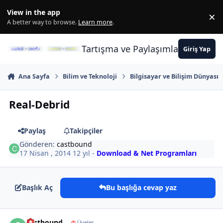
İçeriğe atla
View in the app
×
Di
A better way to browse.
Learn more
.
Tartışma ve Paylaşımların Merkez
Giriş Yap
Ana Sayfa
Bilim ve Teknoloji
Bilgisayar ve Bilişim Dünyası
Real-Debrid
Paylaş
Takipçiler
Gönderen:
castbound
17 Nisan , 2014
12 yıl
-
Download & Net Programları
Başlık Aç
Bu başlığa cevap yaz
Author stats
castbound
Φ
Üyeler