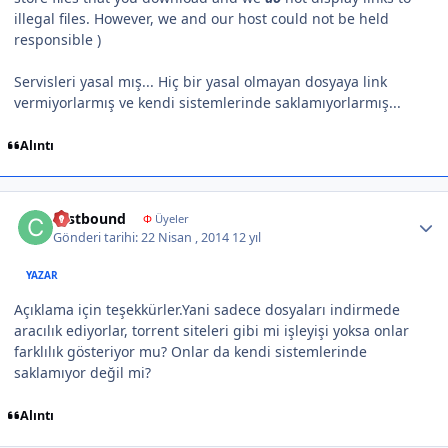
illegal files. However, we and our host could not be held
responsible
)
Servisleri yasal mış... Hiç bir yasal olmayan dosyaya link
vermiyorlarmış ve kendi sistemlerinde saklamıyorlarmış...
Alıntı
Author stats
castbound
Φ
Üyeler
Gönderi tarihi:
22 Nisan , 2014
12 yıl
YAZAR
Açıklama için teşekkürler.Yani sadece dosyaları indirmede
aracılık ediyorlar, torrent siteleri gibi mi işleyişi yoksa onlar
farklılık gösteriyor mu? Onlar da kendi sistemlerinde
saklamıyor değil mi?
Alıntı