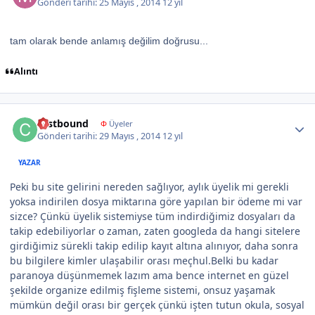
Gönderi tarihi:
25 Mayıs , 2014
12 yıl
tam olarak bende anlamış değilim doğrusu...
Alıntı
Author stats
castbound
Φ
Üyeler
Gönderi tarihi:
29 Mayıs , 2014
12 yıl
YAZAR
Peki bu site gelirini nereden sağlıyor, aylık üyelik mi gerekli
yoksa indirilen dosya miktarına göre yapılan bir ödeme mi var
sizce? Çünkü üyelik sistemiyse tüm indirdiğimiz dosyaları da
takip edebiliyorlar o zaman, zaten googleda da hangi sitelere
girdiğimiz sürekli takip edilip kayıt altına alınıyor, daha sonra
bu bilgilere kimler ulaşabilir orası meçhul.Belki bu kadar
paranoya düşünmemek lazım ama bence internet en güzel
şekilde organize edilmiş fişleme sistemi, onsuz yaşamak
mümkün değil orası bir gerçek çünkü işten tutun okula, sosyal