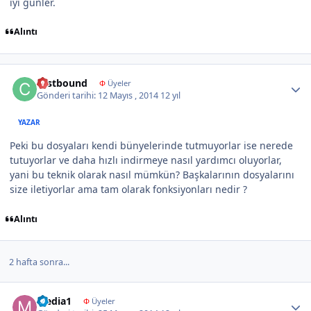
iyi günler.
Alıntı
Author stats
castbound
Φ
Üyeler
Gönderi tarihi:
12 Mayıs , 2014
12 yıl
YAZAR
Peki bu dosyaları kendi bünyelerinde tutmuyorlar ise nerede
tutuyorlar ve daha hızlı indirmeye nasıl yardımcı oluyorlar,
yani bu teknik olarak nasıl mümkün? Başkalarının dosyalarını
size iletiyorlar ama tam olarak fonksiyonları nedir ?
Alıntı
2 hafta sonra...
Author stats
Media1
Φ
Üyeler