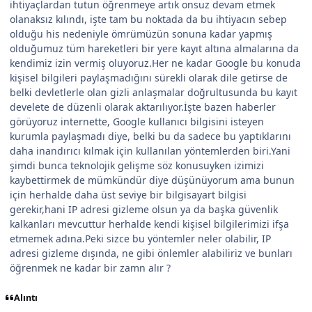
ihtiyaçlardan tutun öğrenmeye artık onsuz devam etmek
olanaksız kılındı, işte tam bu noktada da bu ihtiyacın sebep
olduğu his nedeniyle ömrümüzün sonuna kadar yapmış
olduğumuz tüm hareketleri bir yere kayıt altına almalarına da
kendimiz izin vermiş oluyoruz.Her ne kadar Google bu konuda
kişisel bilgileri paylaşmadığını sürekli olarak dile getirse de
belki devletlerle olan gizli anlaşmalar doğrultusunda bu kayıt
develete de düzenli olarak aktarılıyor.İşte bazen haberler
görüyoruz internette, Google kullanıcı bilgisini isteyen
kurumla paylaşmadı diye, belki bu da sadece bu yaptıklarını
daha inandırıcı kılmak için kullanılan yöntemlerden biri.Yani
şimdi bunca teknolojik gelişme söz konusuyken izimizi
kaybettirmek de mümkündür diye düşünüyorum ama bunun
için herhalde daha üst seviye bir bilgisayart bilgisi
gerekir,hani IP adresi gizleme olsun ya da başka güvenlik
kalkanları mevcuttur herhalde kendi kişisel bilgilerimizi ifşa
etmemek adına.Peki sizce bu yöntemler neler olabilir, IP
adresi gizleme dışında, ne gibi önlemler alabiliriz ve bunları
öğrenmek ne kadar bir zamn alır ?
Alıntı