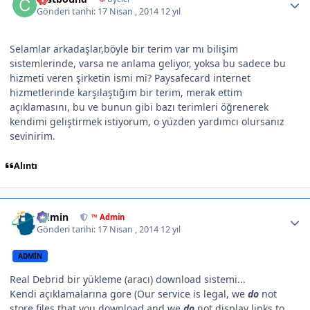
Gönderi tarihi:
17 Nisan , 2014
12 yıl
Selamlar arkadaşlar,böyle bir terim var mı bilişim
sistemlerinde, varsa ne anlama geliyor, yoksa bu sadece bu
hizmeti veren şirketin ismi mi? Paysafecard internet
hizmetlerinde karşılaştığım bir terim, merak ettim
açıklamasını, bu ve bunun gibi bazı terimleri öğrenerek
kendimi geliştirmek istiyorum, o yüzden yardımcı olursanız
sevinirim.
Alıntı
Author stats
Admin
™ Admin
Gönderi tarihi:
17 Nisan , 2014
12 yıl
ADMIN
Real Debrid bir yükleme (aracı) download sistemi...
Kendi açıklamalarına gore (
Our service is legal, we
do
not
store files that you download and we
do
not display links to