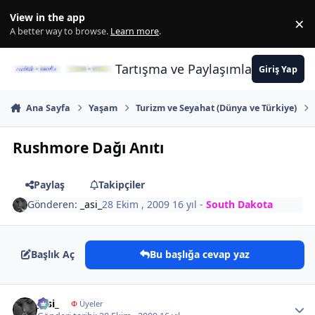
İçeriğe atla
View in the app
×
Di
A better way to browse.
Learn more
.
Tartışma ve Paylaşımların Merkez
Giriş Yap
Ana Sayfa
Yaşam
Turizm ve Seyahat (Dünya ve Türkiye)
Rushmore Dağı Anıtı
Paylaş
Takipçiler
Gönderen:
_asi_
28 Ekim , 2009
16 yıl
-
South Dakota
Başlık Aç
Bu başlığa cevap yaz
Author stats
_asi_
Φ
Üyeler