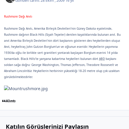
Gönderi tarihi:
28 Ekim , 2009
16 yıl
Rushmore Dağı Anıtı
Rushmore Dağı Anıtı, Amerika Birleşik Devletleri'nin Güney Dakota eyaletinde,
Rushmore dağının Black Hills (Siyah Tepeler) denilen kayalıklarında bulunan anıt. Bu
anıt Amerika Birleşik Devletleri'nin dört başkanını gösteren dev heykellerden oluşur.
Anıt, heykeltraş John Gutzon Borglum'un ve oğlunun eseridir. Heykellerin yapımına
1936'da oğlu ile birlikte sert granitleri yontarak başlayan Borglum eserini 14 yılda
tamamladı. Black Hills'te yanyana kabartma heykelleri bulunan dört
ABD
başkanı
soldan sağa doğru: George Washington, Thomas Jefferson, Theodore Roosevelt ve
Abraham Lincoln'dür. Heykellerin herbirinin yüksekliği 18-20 metre olup çok uzaktan
görülebilmektedirler.
Alıntı
Katılın Görüşlerinizi Paylaşın