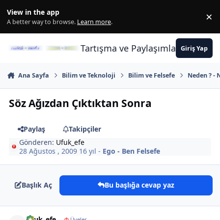
İçeriğe atla
View in the app
×
Di
A better way to browse.
Learn more
.
Tartışma ve Paylaşımların Merkez
Giriş Yap
Ana Sayfa
Bilim ve Teknoloji
Bilim ve Felsefe
Neden ? - N
Söz Ağızdan Çıktıktan Sonra
Paylaş
Takipçiler
Gönderen:
Ufuk_efe
28 Ağustos , 2009
16 yıl
-
Ego - Ben Felsefe
Başlık Aç
Bu başlığa cevap yaz
Author stats
Ufuk_efe
Φ
Üyeler