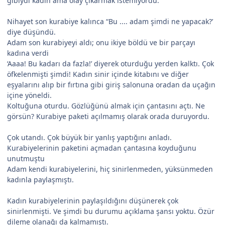
gibiydi kadın ama olay çıkarmak istemiyordu.
Nihayet son kurabiye kalınca “Bu .... adam şimdi ne yapacak?’
diye düşündü.
Adam son kurabiyeyi aldı; onu ikiye böldü ve bir parçayı
kadına verdi
‘Aaaa! Bu kadarı da fazla!’ diyerek oturduğu yerden kalktı. Çok
öfkelenmişti şimdi! Kadın sinir içinde kitabını ve diğer
eşyalarını alıp bir fırtına gibi giriş salonuna oradan da uçağın
içine yöneldi.
Koltuğuna oturdu. Gözlüğünü almak için çantasını açtı. Ne
görsün? Kurabiye paketi açılmamış olarak orada duruyordu.
Çok utandı. Çok büyük bir yanlış yaptığını anladı.
Kurabiyelerinin paketini açmadan çantasına koyduğunu
unutmuştu
Adam kendi kurabiyelerini, hiç sinirlenmeden, yüksünmeden
kadınla paylaşmıştı.
Kadın kurabiyelerinin paylaşıldığını düşünerek çok
sinirlenmişti. Ve şimdi bu durumu açıklama şansı yoktu. Özür
dileme olanağı da kalmamıştı.