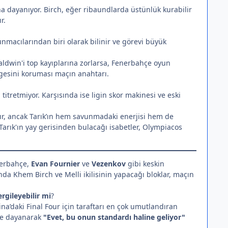
 dayanıyor. Birch, eğer ribaundlarda üstünlük kurabilir
r.
unmacılarından biri olarak bilinir ve görevi büyük
win'i top kayıplarına zorlarsa, Fenerbahçe oyun
engesini koruması maçın anahtarı.
 titretmiyor. Karşısında ise ligin skor makinesi ve eski
ır, ancak Tarık’ın hem savunmadaki enerjisi hem de
rık'ın yay gerisinden bulacağı isabetler, Olympiacos
nerbahçe,
Evan Fournier
ve
Vezenkov
gibi keskin
anda Khem Birch ve Melli ikilisinin yapacağı bloklar, maçın
ergileyebilir mi
?
tina’daki Final Four için taraftarı en çok umutlandıran
ere dayanarak
"Evet, bu onun standardı haline geliyor"