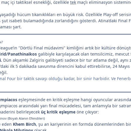
aç içi taktiksel esnekliği, özellikle
tek
maçlı eliminasyon sistemind
şadığı hücum tıkanıklıkları en büyük risk. Özellikle Play-off seri
 şut isabeti bulamadığında zorlandığını gösterdi. Atina’daki Final 
laması şart.
i?
ague’in "Dörtlü Final müdavimi" kimliğini artık bir kültüre dönüşt
rid/Panathinaikos
galibiyle karşılaşacak olan temsilcimiz, mevcut 
i.
Dün akşamki Zalgiris galibiyeti sadece bir tur atlama değil, aynı
daki ilk 5 dakikada savunma direncini kabul ettirebilirse, 24 Mayı
ğil.
nal Four bir taktik savaşı olduğu kadar, bir sinir harbidir. Ve Fene
ympiacos
eşleşmesinde en kritik eşleşme hangi oyuncular arasında
mpiacos arasındaki yarı final mücadelesi, tam anlamıyla bir satra
aderini belirleyecek
üç kritik eşleşme
öne çıkıyor:
inov (Boyalı Alanın Efendileri)
ne eden
Khem Birch
, şu an kariyerinin en formda dönemlerinden biri
Nikola Milutinov
olacak.