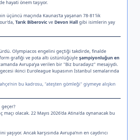
e hayati önem taşıyor.
sinin üçüncü maçında Kaunas’ta yaşanan 78-81'lik
Four’da,
Tarık Biberovic
ve
Devon Hall
gibi isimlerin yay
ürdü. Olympiacos engelini geçtiği takdirde, finalde
form grafiği ve pota altı üstünlüğüyle
şampiyonluğun en
 zamanda Avrupa’ya verilen bir "Biz buradayız" mesajıydı.
s gecesi ikinci Euroleague kupasının İstanbul semalarında
rbahçe’nin bu kadrosu, "ateşten gömleği" giymeye alışkın
 geçer?
nç maçı olacak. 22 Mayıs 2026'da Atina'da oynanacak bu
ni yaşıyor. Ancak karşısında Avrupa’nın en caydırıcı