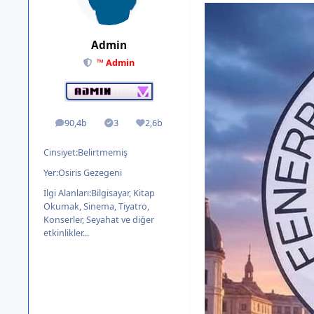
Admin
™ Admin
90,4b
3
2,6b
ileti
Solutions
İtibar
Cinsiyet:
Belirtmemiş
Yer:
Osiris Gezegeni
İlgi Alanları:
Bilgisayar, Kitap
Okumak, Sinema, Tiyatro,
Konserler, Seyahat ve diğer
etkinlikler...