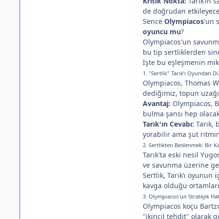
Kritik Nokta:
Tarık’ın 
de doğrudan etkileyecek
Sence
Olympiacos
'un 
oyuncu mu
?
Olympiacos'un savunma k
bu tip sertliklerden si
İşte bu eşleşmenin mikr
1. "Sertlik" Tarık’ı Oyundan 
Olympiacos, Thomas Wal
dediğimiz, topun uzağın
Avantaj:
Olympiacos, Ba
bulma şansı hep olacak
Tarık'ın Cevabı:
Tarık, 
yorabilir ama şut ritmi
2. Sertlikten Beslenmek: Bir K
Tarık'ta eski nesil Yug
ve savunma üzerine geld
Sertlik, Tarık’ı oyunu
kavga olduğu ortamla
3. Olympiacos'un Stratejik Hat
Olympiacos koçu Bartzo
"ikincil tehdit" olarak g