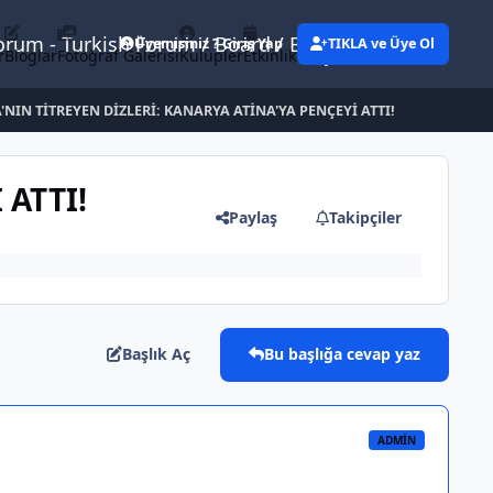
Forum - Turkish Forum / Board / Blog
Üyemisiniz ? Giriş Yap
TIKLA ve Üye Ol
r
Bloglar
Fotoğraf Galerisi
Kulüpler
Etkinlikler
Eylemler
NIN TİTREYEN DİZLERİ: KANARYA ATİNA'YA PENÇEYİ ATTI!
 ATTI!
Paylaş
Takipçiler
Başlık Aç
Bu başlığa cevap yaz
ADMIN