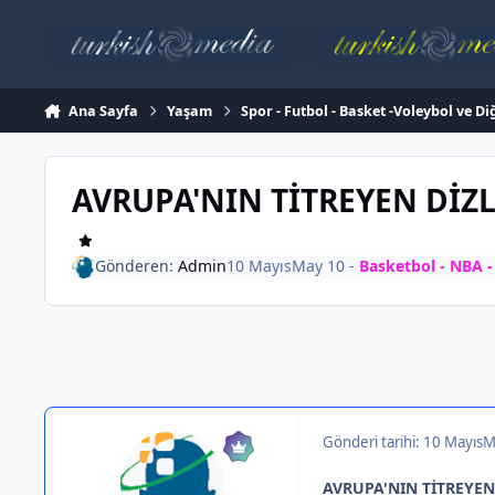
İçeriğe atla
Ana Sayfa
Yaşam
Spor - Futbol - Basket -Voleybol ve Di
AVRUPA'NIN TİTREYEN DİZL
Gönderen:
Admin
10 Mayıs
May 10
-
Basketbol - NBA 
Gönderi tarihi:
10 Mayıs
M
AVRUPA'NIN TİTREYEN 