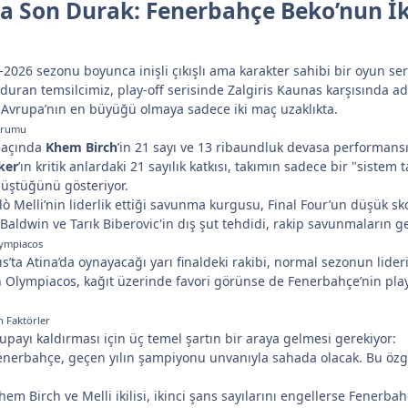
a Son Durak: Fenerbahçe Beko’nun İki
2026 sezonu boyunca inişli çıkışlı ama karakter sahibi bir oyun s
duran temsilcimiz, play-off serisinde Zalgiris Kaunas karşısında adet
ık Avrupa’nın en büyüğü olmaya sadece iki maç uzaklıkta.
Durumu
 maçında
Khem Birch
’in 21 sayı ve 13 ribaundluk devasa performansı
ker
’ın kritik anlardaki 21 sayılık katkısı, takımın sadece bir "sistem
nüştüğünü gösteriyor.
ò Melli’nin liderlik ettiği savunma kurgusu, Final Four’un düşük s
aldwin ve Tarık Biberovic'in dış şut tehdidi, rakip savunmaların ge
Olympiacos
’ta Atina’da oynayacağı yarı finaldeki rakibi, normal sezonun lider
Olympiacos, kağıt üzerinde favori görünse de Fenerbahçe’nin play
n Faktörler
upayı kaldırması için üç temel şartın bir araya gelmesi gerekiyor:
nerbahçe, geçen yılın şampiyonu unvanıyla sahada olacak. Bu özgü
em Birch ve Melli ikilisi, ikinci şans sayılarını engellerse Fenerba