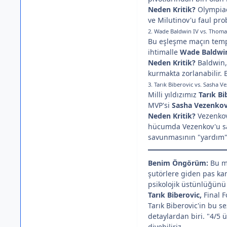
Neden Kritik?
Olympiaco
ve Milutinov'u faul pro
2. Wade Baldwin IV vs. Thomas
Bu eşleşme maçın temp
ihtimalle
Wade Baldwi
Neden Kritik?
Baldwin,
kurmakta zorlanabilir. 
3. Tarık Biberovic vs. Sasha V
Milli yıldızımız
Tarık Bi
MVP'si
Sasha Vezenko
Neden Kritik?
Vezenkov
hücumda Vezenkov'u sav
savunmasının "yardım" 
Benim Öngörüm:
Bu ma
şutörlere giden pas kana
psikolojik üstünlüğünü 
Tarık Biberovic,
Final F
Tarık Biberovic'in bu se
detaylardan biri. "4/5 
diyebiliriz.