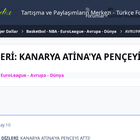
Tartışma ve Paylaşımların Merkezi - Türkçe 
Forumlar
Güncel Videola
ğer Dallar
Basketbol - NBA - EuroLeague - Avrupa - Dünya
AVRUPA'
ERİ: KANARYA ATİNA'YA PENÇEYİ
- EuroLeague - Avrupa - Dünya
ay 10
DİZLERİ:
KANARYA ATİNA'YA PENÇEYİ ATTI!