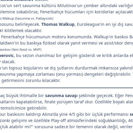
s'un sert savunma kültürü Milutinov'un çember altındaki varlığına
blemine sokabilirse, Fenerbahçe hücumları için koridorlar açılacaktı
 Walkup (Savunma vs. Patlayıcılık)
osunu belirleyecek.
Thomas Walkup
, Euroleague'in en iyi dış sav
n
’i kilitlemek olacaktır.
 Fenerbahçe hücumunun motoru konumunda. Walkup'ın baskısı Bald
Baldwin'in bu baskıya fiziksel olarak yanıt vermesi ve asist/skor d
ezenkov (Yeni Nesil vs. MVP)
berovic
, bu sezon inanılmaz bir gelişim gösterdi ve kritik anlarda el
v
olacak.
'un topsuz koşularını ve dış şutlarını durdurmak imkansıza yakınd
unma yapmaya zorlaması (onu yorması) dengeleri değiştirebilir. Ta
getirmesini zorunlu kılacaktır.
ç büyük ihtimalle bir
savunma savaşı
şeklinde geçecek. Eğer Fe
llarını kapatabilirse, finale yürüyen taraf olur. Özellikle boyalı al
temsilcimize getirebilir.
our baskısını kaldırıp Atina'da yine 4/5 gibi bir üçlük performansı
s
zonki gelişimi ve özellikle Play-off atmosferindeki soğukkanlılığı, A
üçlük atabilir mi?" sorusuna sadece bir temenni olarak değil, veril