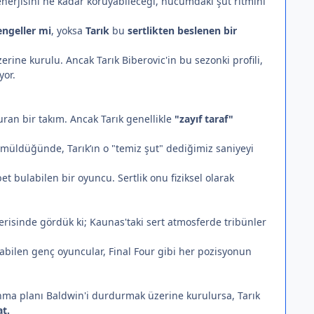
nerjisini ne kadar koruyabileceği, hücumdaki şut ritmini
ngeller mi
, yoksa
Tarık
bu
sertlikten
beslenen bir
ine kurulu. Ancak Tarık Biberovic'in bu sezonki profili,
yor.
ran bir takım. Ancak Tarık genellikle
"zayıf taraf"
müldüğünde, Tarık’ın o "temiz şut" dediğimiz saniyeyi
t bulabilen bir oyuncu. Sertlik onu fiziksel olarak
serisinde gördük ki; Kaunas'taki sert atmosferde tribünler
abilen genç oyuncular, Final Four gibi her pozisyonun
unma planı Baldwin'i durdurmak üzerine kurulursa, Tarık
at.