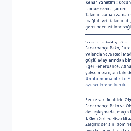
Kenar Yönetimi:
Koçun m
4. Riskler ve Soru İşaretleri
Takımın zaman zaman ya
mağlubiyet, takımın dış
gerisinden istikrar sağ
Sonuç: Kupa Kadıköy’e Gelir m
Fenerbahçe Beko, Eurole
Valencia
veya
Real Mad
güçlü adaylarından bir
Eğer Fenerbahçe, Atina’
yükselmesi işten bile de
Unutulmamalıdır ki:
Fi
oyunculardan kurulu.
Sence yarı finaldeki
Ol
Fenerbahçe Beko ve Oly
dev eşleşmede, maçın k
1. Khem Birch vs. Nikola Milut
Zalgiris serisini domi
pivotlarından biri olan