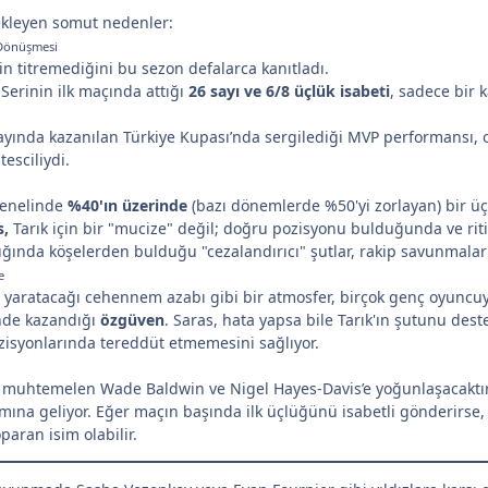
tekleyen somut nedenler:
Dönüşmesi
nin titremediğini bu sezon defalarca kanıtladı.
Serinin ilk maçında attığı
26 sayı ve 6/8 üçlük isabeti
, sadece bir 
yında kazanılan Türkiye Kupası’nda sergilediği MVP performansı,
esciliydi.
genelinde
%40'ın üzerinde
(bazı dönemlerde %50'yi zorlayan) bir üç
s,
Tarık için bir "mucize" değil; doğru pozisyonu bulduğunda ve riti
ığında köşelerden bulduğu "cezalandırıcı" şutlar, rakip savunmalar
e
yaratacağı cehennem azabı gibi bir atmosfer, birçok genç oyuncuyu 
inde kazandığı
özgüven
. Saras, hata yapsa bile Tarık'ın şutunu dest
ozisyonlarında tereddüt etmemesini sağlıyor.
muhtemelen Wade Baldwin ve Nigel Hayes-Davis’e yoğunlaşacaktır.
ına geliyor. Eğer maçın başında ilk üçlüğünü isabetli gönderirse, o
aran isim olabilir.