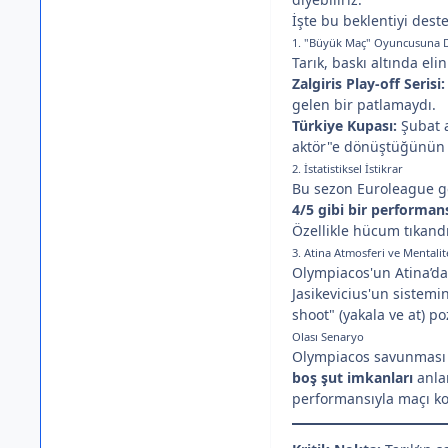
İşte bu beklentiyi des
1. "Büyük Maç" Oyuncusuna 
Tarık, baskı altında eli
Zalgiris Play-off Serisi:
gelen bir patlamaydı.
Türkiye Kupası:
Şubat a
aktör"e dönüştüğünün t
2. İstatistiksel İstikrar
Bu sezon Euroleague 
4/5 gibi bir performan
Özellikle hücum tıkand
3. Atina Atmosferi ve Mentalit
Olympiacos'un Atina’da 
Jasikevicius'un sistem
shoot" (yakala ve at) p
Olası Senaryo
Olympiacos savunması 
boş şut imkanları
anlam
performansıyla maçı kop