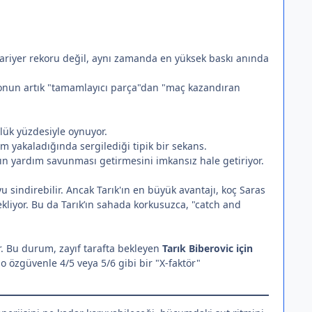
kariyer rekoru değil, aynı zamanda en yüksek baskı anında
 onun artık "tamamlayıcı parça"dan "maç kazandıran
lük yüzdesiyle oynuyor.
m yakaladığında sergilediği tipik bir sekans.
ın yardım savunması getirmesini imkansız hale getiriyor.
sindirebilir. Ancak Tarık'ın en büyük avantajı, koç Saras
ekliyor. Bu da Tarık’ın sahada korkusuzca, "catch and
 Bu durum, zayıf tarafta bekleyen
Tarık Biberovic için
 özgüvenle 4/5 veya 5/6 gibi bir "X-faktör"