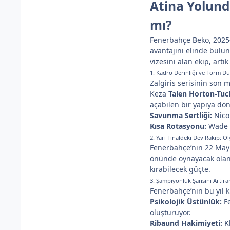
Atina Yolund
mı?
Fenerbahçe Beko, 2025-
avantajını elinde bulun
vizesini alan ekip, art
1. Kadro Derinliği ve Form 
Zalgiris serisinin son
Keza
Talen Horton-Tuc
açabilen bir yapıya dö
Savunma Sertliği:
Nicol
Kısa Rotasyonu:
Wade B
2. Yarı Finaldeki Dev Rakip: 
Fenerbahçe’nin 22 Mayıs
önünde oynayacak olan 
kırabilecek güçte.
3. Şampiyonluk Şansını Artıra
Fenerbahçe’nin bu yıl k
Psikolojik Üstünlük:
Fe
oluşturuyor.
Ribaund Hakimiyeti:
Kh