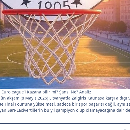
 Euroleague'i Kazana bilir mi? Şansı Ne? Analiz
 akşam (8 Mayıs 2026) Litvanya’da Zalgiris Kaunas’a karşı aldığı 94
 Final Four’una yükselmesi, sadece bir spor başarısı değil, aynı 
oyan Sarı-Lacivertlilerin bu yıl şampiyon olup olamayacağına dair d