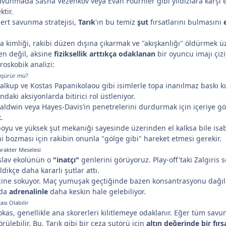
savunmada Sasha Vezenkov veya Evan Fournier gibi yıldızlara karşı e
tir.
sert savunma stratejisi,
Tarık
'ın bu temiz
şut
fırsatlarını bulmasını
e
imliği, rakibi düzen dışına çıkarmak ve "akışkanlığı" öldürmek üzer
nen değil, aksine
fiziksellik arttıkça odaklanan
bir oyuncu imajı çizi
oskobik analizi:
Düşürür mü?
kup ve Kostas Papanikolaou gibi isimlerle topa inanılmaz baskı ku
daki aksiyonlarda bitirici rol üstleniyor.
ldwin veya Hayes-Davis’in penetrelerini durdurmak için içeriye gö
.
boyu ve yüksek şut mekaniği sayesinde üzerinden el kalksa bile isabe
ni bozması için rakibin onunla "gölge gibi" hareket etmesi gerekir.
arakter Meselesi
oslav ekolünün o
"inatçı"
genlerini görüyoruz. Play-off'taki Zalgiris 
ikçe daha kararlı şutlar attı.
n içine sokuyor. Maç yumuşak geçtiğinde bazen konsantrasyonu dağıl
rda
adrenalinle
daha keskin hale gelebiliyor.
ası Olabilir
kas, genellikle ana skorerleri kilitlemeye odaklanır. Eğer tüm sav
örülebilir. Bu, Tarık gibi bir ceza şutörü için
altın değerinde bir fırs