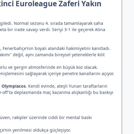
nci Euroleague Zaferi Yakın
ergiledi. Normal sezonu 4. sırada tamamlayarak saha
a bir irade savaşı verdi. Seriyi 3-1 ile geçerek Atina
, Fenerbahçe’nin boyalı alandaki hakimiyetini kanıtladı.
 takımı" değil, aynı zamanda bireysel yeteneklerle kilit
korlu ve gergin atmosferinde en büyük koz olacak.
nişlemesini sağlayarak içeriye penetre kanallarını açıyor.
i
Olympiacos
. Kendi evinde, ateşli Yunan taraftarların
-off'ta deplasmanda maç kazanma alışkanlığı bu baskıyı
ven, rakipler üzerinde ciddi bir mental baskı
hçe’nin yenilmesi oldukça güçleşiyor.