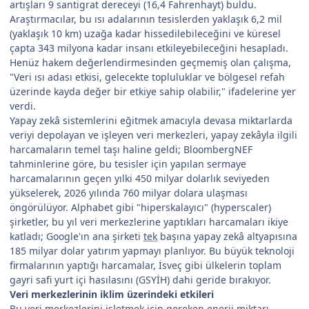
artışları 9 santigrat dereceyi (16,4 Fahrenhayt) buldu.
Araştırmacılar, bu ısı adalarının tesislerden yaklaşık 6,2 mil
(yaklaşık 10 km) uzağa kadar hissedilebileceğini ve küresel
çapta 343 milyona kadar insanı etkileyebileceğini hesapladı.
Henüz hakem değerlendirmesinden geçmemiş olan çalışma,
"Veri ısı adası etkisi, gelecekte topluluklar ve bölgesel refah
üzerinde kayda değer bir etkiye sahip olabilir," ifadelerine yer
verdi.
Yapay zekâ sistemlerini eğitmek amacıyla devasa miktarlarda
veriyi depolayan ve işleyen veri merkezleri, yapay zekâyla ilgili
harcamaların temel taşı haline geldi; BloombergNEF
tahminlerine göre, bu tesisler için yapılan sermaye
harcamalarının geçen yılki 450 milyar dolarlık seviyeden
yükselerek, 2026 yılında 760 milyar dolara ulaşması
öngörülüyor. Alphabet gibi "hiperskalayıcı" (hyperscaler)
şirketler, bu yıl veri merkezlerine yaptıkları harcamaları ikiye
katladı; Google'ın ana şirketi
tek
başına yapay zekâ altyapısına
185 milyar dolar yatırım yapmayı planlıyor. Bu büyük teknoloji
firmalarının yaptığı harcamalar, İsveç gibi ülkelerin toplam
gayri safi yurt içi hasılasını (GSYİH) dahi geride bırakıyor.
Veri merkezlerinin iklim üzerindeki etkileri
Bu veri merkezlerini işletmek için gereken enerji miktarı