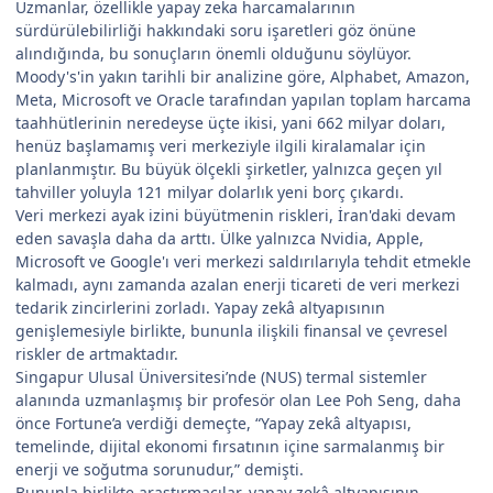
Uzmanlar, özellikle yapay zeka harcamalarının
sürdürülebilirliği hakkındaki soru işaretleri göz önüne
alındığında, bu sonuçların önemli olduğunu söylüyor.
Moody's'in yakın tarihli bir analizine göre, Alphabet, Amazon,
Meta, Microsoft ve Oracle tarafından yapılan toplam harcama
taahhütlerinin neredeyse üçte ikisi, yani 662 milyar doları,
henüz başlamamış veri merkeziyle ilgili kiralamalar için
planlanmıştır. Bu büyük ölçekli şirketler, yalnızca geçen yıl
tahviller yoluyla 121 milyar dolarlık yeni borç çıkardı.
Veri merkezi ayak izini büyütmenin riskleri, İran'daki devam
eden savaşla daha da arttı. Ülke yalnızca Nvidia, Apple,
Microsoft ve Google'ı veri merkezi saldırılarıyla tehdit etmekle
kalmadı, aynı zamanda azalan enerji ticareti de veri merkezi
tedarik zincirlerini zorladı. Yapay zekâ altyapısının
genişlemesiyle birlikte, bununla ilişkili finansal ve çevresel
riskler de artmaktadır.
Singapur Ulusal Üniversitesi’nde (NUS) termal sistemler
alanında uzmanlaşmış bir profesör olan Lee Poh Seng, daha
önce Fortune’a verdiği demeçte, “Yapay zekâ altyapısı,
temelinde, dijital ekonomi fırsatının içine sarmalanmış bir
enerji ve soğutma sorunudur,” demişti.
Bununla birlikte araştırmacılar, yapay zekâ altyapısının