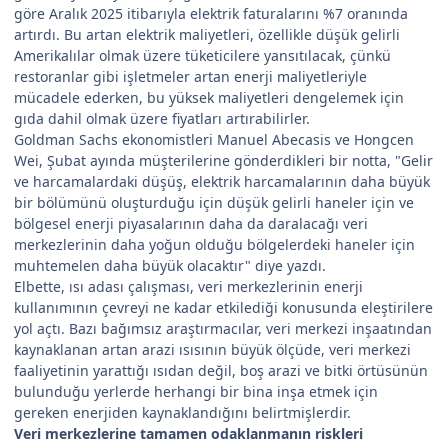
göre Aralık 2025 itibarıyla elektrik faturalarını %7 oranında
artırdı. Bu artan elektrik maliyetleri, özellikle düşük gelirli
Amerikalılar olmak üzere tüketicilere yansıtılacak, çünkü
restoranlar gibi işletmeler artan enerji maliyetleriyle
mücadele ederken, bu yüksek maliyetleri dengelemek için
gıda dahil olmak üzere fiyatları artırabilirler.
Goldman Sachs ekonomistleri Manuel Abecasis ve Hongcen
Wei, Şubat ayında müşterilerine gönderdikleri bir notta, "Gelir
ve harcamalardaki düşüş, elektrik harcamalarının daha büyük
bir bölümünü oluşturduğu için düşük gelirli haneler için ve
bölgesel enerji piyasalarının daha da daralacağı veri
merkezlerinin daha yoğun olduğu bölgelerdeki haneler için
muhtemelen daha büyük olacaktır" diye yazdı.
Elbette, ısı adası çalışması, veri merkezlerinin enerji
kullanımının çevreyi ne kadar etkilediği konusunda eleştirilere
yol açtı. Bazı bağımsız araştırmacılar, veri merkezi inşaatından
kaynaklanan artan arazi ısısının büyük ölçüde, veri merkezi
faaliyetinin yarattığı ısıdan değil, boş arazi ve bitki örtüsünün
bulunduğu yerlerde herhangi bir bina inşa etmek için
gereken enerjiden kaynaklandığını belirtmişlerdir.
Veri merkezlerine tamamen odaklanmanın riskleri