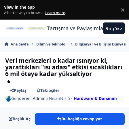
İçeriğe atla
View in the app
×
Di
A better way to browse.
Learn more
.
Tartışma ve Paylaşımların Merkez
Giriş Yap
Ana Sayfa
Bilim ve Teknoloji
Bilgisayar ve Bilişim Dünyası
Veri merkezleri o kadar ısınıyor ki,
yarattıkları "ısı adası" etkisi sıcaklıkları
6 mil öteye kadar yükseltiyor
Paylaş
Takipçiler
Gönderen:
Admin
5 Nisan
Nis 5
-
Hardware & Donanım
Başlık Aç
Bu başlığa cevap yaz