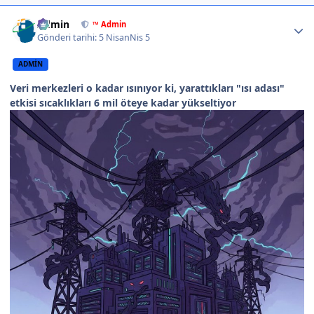
Author stats
Admin
™ Admin
Gönderi tarihi:
5 Nisan
Nis 5
ADMIN
Veri merkezleri o kadar ısınıyor ki, yarattıkları "ısı adası"
etkisi sıcaklıkları 6 mil öteye kadar yükseltiyor