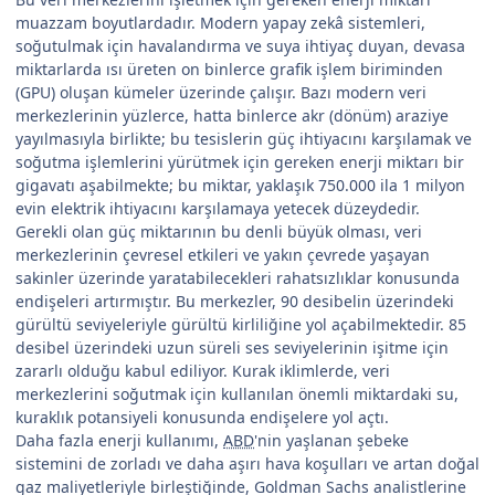
muazzam boyutlardadır. Modern yapay zekâ sistemleri,
soğutulmak için havalandırma ve suya ihtiyaç duyan, devasa
miktarlarda ısı üreten on binlerce grafik işlem biriminden
(GPU) oluşan kümeler üzerinde çalışır. Bazı modern veri
merkezlerinin yüzlerce, hatta binlerce akr (dönüm) araziye
yayılmasıyla birlikte; bu tesislerin güç ihtiyacını karşılamak ve
soğutma işlemlerini yürütmek için gereken enerji miktarı bir
gigavatı aşabilmekte; bu miktar, yaklaşık 750.000 ila 1 milyon
evin elektrik ihtiyacını karşılamaya yetecek düzeydedir.
Gerekli olan güç miktarının bu denli büyük olması, veri
merkezlerinin çevresel etkileri ve yakın çevrede yaşayan
sakinler üzerinde yaratabilecekleri rahatsızlıklar konusunda
endişeleri artırmıştır. Bu merkezler, 90 desibelin üzerindeki
gürültü seviyeleriyle gürültü kirliliğine yol açabilmektedir. 85
desibel üzerindeki uzun süreli ses seviyelerinin işitme için
zararlı olduğu kabul ediliyor. Kurak iklimlerde, veri
merkezlerini soğutmak için kullanılan önemli miktardaki su,
kuraklık potansiyeli konusunda endişelere yol açtı.
Daha fazla enerji kullanımı,
ABD
'nin yaşlanan şebeke
sistemini de zorladı ve daha aşırı hava koşulları ve artan doğal
gaz maliyetleriyle birleştiğinde, Goldman Sachs analistlerine