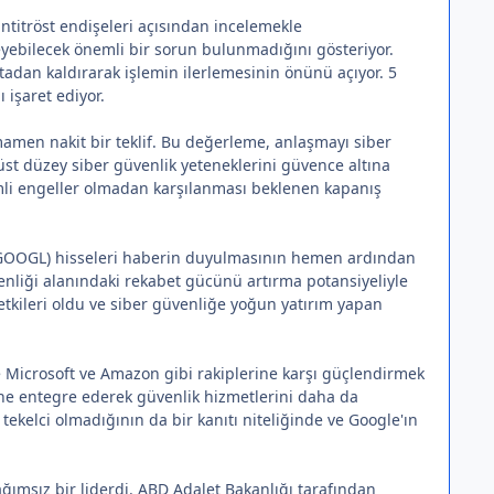
antitröst endişeleri açısından incelemekle
leyebilecek önemli bir sorun bulunmadığını gösteriyor.
tadan kaldırarak işlemin ilerlemesinin önünü açıyor. 5
işaret ediyor.
amamen nakit bir teklif. Bu değerleme, anlaşmayı siber
 üst düzey siber güvenlik yeteneklerini güvence altına
mli engeller olmadan karşılanması beklenen kapanış
 (GOOGL) hisseleri haberin duyulmasının hemen ardından
enliği alanındaki rekabet gücünü artırma potansiyeliyle
etkileri oldu ve siber güvenliğe yoğun yatırım yapan
e Microsoft ve Amazon gibi rakiplerine karşı güçlendirmek
rine entegre ederek güvenlik hizmetlerini daha da
elci olmadığının da bir kanıtı niteliğinde ve Google'ın
ğımsız bir liderdi.
ABD
Adalet Bakanlığı tarafından