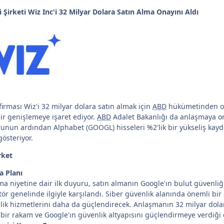
 Şirketi Wiz Inc'i 32 Milyar Dolara Satın Alma Onayını Aldı
firması Wiz'i 32 milyar dolara satın almak için
ABD
hükümetinden ona
ir genişlemeye işaret ediyor.
ABD
Adalet Bakanlığı da anlaşmaya ona
unun ardından Alphabet (GOOGL) hisseleri %2'lik bir yükseliş kayde
gösteriyor.
rket
a Planı
lma niyetine dair ilk duyuru, satın almanın Google'ın bulut güvenliğ
ör genelinde ilgiyle karşılandı. Siber güvenlik alanında önemli bi
ik hizmetlerini daha da güçlendirecek. Anlaşmanın 32 milyar dolarlı
 bir rakam ve Google'ın güvenlik altyapısını güçlendirmeye verdiği