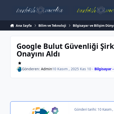
İçeriğe atla
Ana Sayfa
Bilim ve Teknoloji
Bilgisayar ve Bilişim Düny
Google Bulut Güvenliği Şirk
Onayını Aldı
Gönderen:
Admin
10 Kasım , 2025
Kas 10
-
Bilgisayar 
Gönderi tarihi:
10 Kasım 