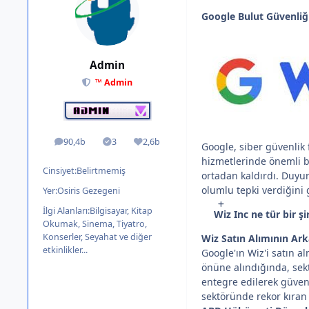
Google Bulut Güvenliği
Admin
™ Admin
90,4b
3
2,6b
ileti
Solutions
İtibar
Google, siber güvenlik 
hizmetlerinde önemli b
Cinsiyet:
Belirtmemiş
ortadan kaldırdı. Duyur
olumlu tepki verdiğini 
Yer:
Osiris Gezegeni
İlgi Alanları:
Bilgisayar, Kitap
Wiz Inc ne tür bir şi
Okumak, Sinema, Tiyatro,
Konserler, Seyahat ve diğer
Wiz Satın Alımının Ark
etkinlikler...
Google'ın Wiz'i satın a
önüne alındığında, sekt
entegre edilerek güvenl
sektöründe rekor kıran