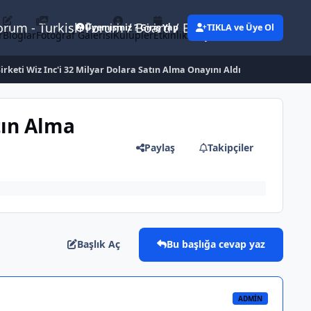
Forum - Turkish Forum / Board / Blog
Üyemisiniz ? Giriş Yap
TIKLA ve Üye Ol
r
Bloglar
Fotoğraf Galerisi
Kulüpler
Etkinlikler
Eylemler
irketi Wiz Inc'i 32 Milyar Dolara Satın Alma Onayını Aldı
tın Alma
Paylaş
Takipçiler
Başlık Aç
Bu başlığa cevap yaz
ADMIN