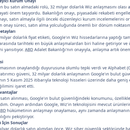
yici Kurum Onayı
n bu satın almadaki rolü, 32 milyar dolarlık Wiz anlaşmasını olası 
hayati önem taşıyordu. Bakanlığın onayı, piyasadaki rekabeti engel
ı, satın almayla ilgili önceki düzenleyici kurum incelemelerini or
n onay süreci, satın alma yolculuğunda önemli bir dönüm noktasını 
etayları
lyar dolarlık fiyat etiketi, Google'ın Wiz hissedarlarına yaptığı t
 arasında tarihteki en büyük anlaşmalardan biri haline getiriyor ve
ni yansıtıyor.
ABD
Adalet Bakanlığı'nın onayıyla, anlaşma artık öne
si
lınmasının onaylandığı duyurusuna olumlu tepki verdi ve Alphabet
atırımcı güveni, 32 milyar dolarlık anlaşmanın Google'ın bulut güv
ın 5 Kasım 2025 itibarıyla teknoloji hisseleri üzerinde daha geniş 
ilimini işaret etti.
vantajlar
 satın alınması, Google'ın bulut güvenliğindeki konumunu, özellikl
ir adım. Onayın ardından Google, Wiz'in teknolojisini mevcut ürünle
ABD
hükümetinin anlaşmayı onaylaması, aynı zamanda anlaşmanın tek
ığını pekiştiriyor.
 İçin Sonuçlar
lyar dolarlık satın alımdan önce, Wiz siber güvenlik sektöründe ba