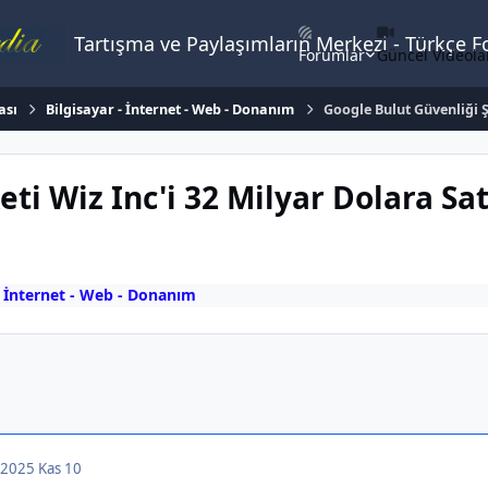
Tartışma ve Paylaşımların Merkezi - Türkçe 
Forumlar
Güncel Videola
ası
Bilgisayar - İnternet - Web - Donanım
Google Bulut Güvenliği Ş
eti Wiz Inc'i 32 Milyar Dolara Sa
- İnternet - Web - Donanım
, 2025
Kas 10