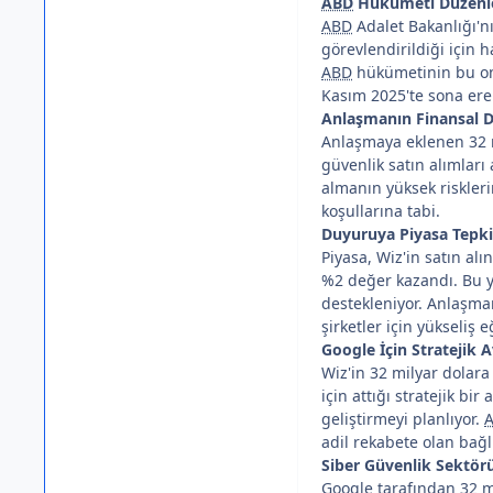
ABD
Hükümeti Düzenle
ABD
Adalet Bakanlığı'nı
görevlendirildiği için 
ABD
hükümetinin bu onay
Kasım 2025'te sona ere
Anlaşmanın Finansal D
Anlaşmaya eklenen 32 mi
güvenlik satın alımları
almanın yüksek riskleri
koşullarına tabi.
Duyuruya Piyasa Tepki
Piyasa, Wiz'in satın a
%2 değer kazandı. Bu y
destekleniyor. Anlaşman
şirketler için yükseliş eğ
Google İçin Stratejik A
Wiz'in 32 milyar dolara
için attığı stratejik b
geliştirmeyi planlıyor.
adil rekabete olan bağlıl
Siber Güvenlik Sektörü
Google tarafından 32 mi