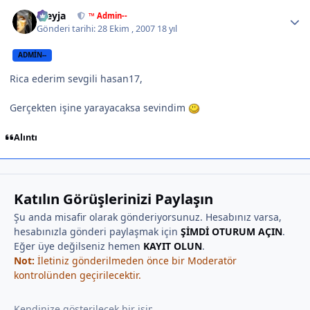
Author stats
Freyja
™ Admin--
Gönderi tarihi:
28 Ekim , 2007
18 yıl
ADMIN--
Rica ederim sevgili hasan17,
Gerçekten işine yarayacaksa sevindim
Alıntı
Katılın Görüşlerinizi Paylaşın
Şu anda misafir olarak gönderiyorsunuz. Hesabınız varsa,
hesabınızla gönderi paylaşmak için
ŞİMDİ OTURUM AÇIN
.
Eğer üye değilseniz hemen
KAYIT OLUN
.
Not:
İletiniz gönderilmeden önce bir Moderatör
kontrolünden geçirilecektir.