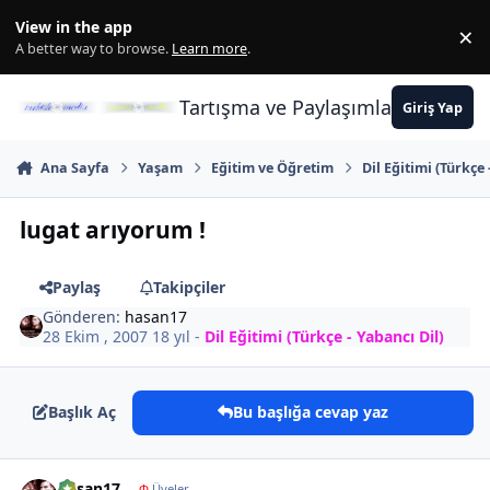
İçeriğe atla
View in the app
×
Di
A better way to browse.
Learn more
.
Tartışma ve Paylaşımların Merkez
Giriş Yap
Ana Sayfa
Yaşam
Eğitim ve Öğretim
Dil Eğitimi (Türkçe 
lugat arıyorum !
Paylaş
Takipçiler
Gönderen:
hasan17
28 Ekim , 2007
18 yıl
-
Dil Eğitimi (Türkçe - Yabancı Dil)
Başlık Aç
Bu başlığa cevap yaz
Author stats
hasan17
Φ
Üyeler