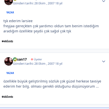
Gönderi tarihi:
28 Ekim , 2007
18 yıl
YAZAR
tşk ederim larsiee
freyjaa gereçkten çok yardımcı oldun tam benim istediğim
aradığım özellikte şeydii çok sağol çok tşk
Alıntı
Author stats
hasan17
Φ
Üyeler
Gönderi tarihi:
28 Ekim , 2007
18 yıl
YAZAR
özellikle büyük geliştirilmiş sözlük çok güzel herkese tavsiye
ederim her bilg. olması gerekli olduğunu düşünüyorum ...
Alıntı