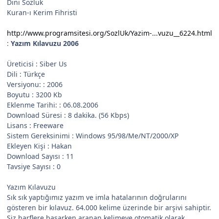
Dini Sözlük
Kuran-ı Kerim Fihristi
http://www.programsitesi.org/SozlUk/Yazim-...vuzu__6224.html
:
Yazım Kılavuzu 2006
Üreticisi : Siber Us
Dili : Türkçe
Versiyonu: : 2006
Boyutu : 3200 Kb
Eklenme Tarihi: : 06.08.2006
Download Süresi : 8 dakika. (56 Kbps)
Lisans : Freeware
Sistem Gereksinimi : Windows 95/98/Me/NT/2000/XP
Ekleyen Kişi : Hakan
Download Sayısı : 11
Tavsiye Sayısı : 0
Yazım Kılavuzu
Sık sık yaptığımız yazım ve imla hatalarının doğrularını
gösteren bir kılavuz. 64.000 kelime üzerinde bir arşivi sahiptir.
Siz harflere basarken aranan kelimeye otomatik olarak