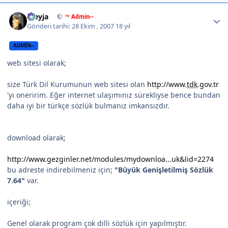
Author stats
Freyja
™ Admin--
Gönderi tarihi:
28 Ekim , 2007
18 yıl
ADMIN--
web sitesi olarak;
size Türk Dil Kurumunun web sitesi olan
http://www.
tdk
.gov.tr
'yı oneririm. Eğer internet ulaşımınız sürekliyse bence bundan
daha iyi bir türkçe sözlük bulmanız imkansızdır.
download olarak;
http://www.gezginler.net/modules/mydownloa...uk&lid=2274
bu adreste indirebilmeniz için;
"Büyük Genişletilmiş Sözlük
7.64"
var.
içeriği;
Genel olarak program çok dilli sözlük için yapılmıştır.