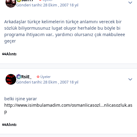
Gönderi tarihi:
28 Ekim , 2007
18 yıl
Arkadaşlar türkçe kelimelerin türkçe anlamını verecek bir
sözlük biliyormusunuz lugat oluyor herhalde bu böyle bi
programa ihtiyacım var.. yardımcı olursanız çok makbuleee
geçer
Alıntı
Author stats
LaRsiE_
Φ
Üyeler
Gönderi tarihi:
28 Ekim , 2007
18 yıl
belki işine yarar
http://www.isimbulamadim.com/osmanlicasozl...nlicasozluk.as
p
Alıntı