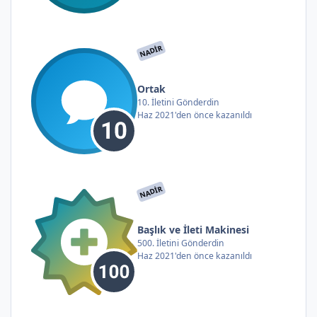
NADIR
Ortak
10. İletini Gönderdin
Haz 2021'den önce kazanıldı
NADIR
Başlık ve İleti Makinesi
500. İletini Gönderdin
Haz 2021'den önce kazanıldı