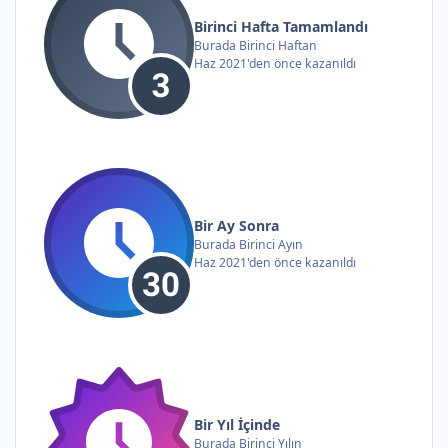
Birinci Hafta Tamamlandı
Burada Birinci Haftan
Haz 2021'den önce kazanıldı
Bir Ay Sonra
Burada Birinci Ayın
Haz 2021'den önce kazanıldı
Bir Yıl İçinde
Burada Birinci Yılın