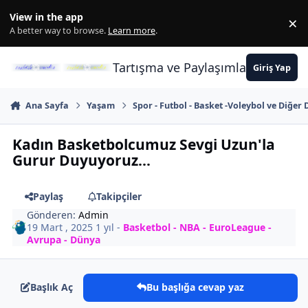
İçeriğe atla
View in the app
×
Di
A better way to browse.
Learn more
.
Tartışma ve Paylaşımların Merkez
Giriş Yap
Ana Sayfa
Yaşam
Spor - Futbol - Basket -Voleybol ve Diğer 
Kadın Basketbolcumuz Sevgi Uzun'la
Gurur Duyuyoruz...
Paylaş
Takipçiler
Gönderen:
Admin
19 Mart , 2025
1 yıl
-
Basketbol - NBA - EuroLeague -
Avrupa - Dünya
Başlık Aç
Bu başlığa cevap yaz