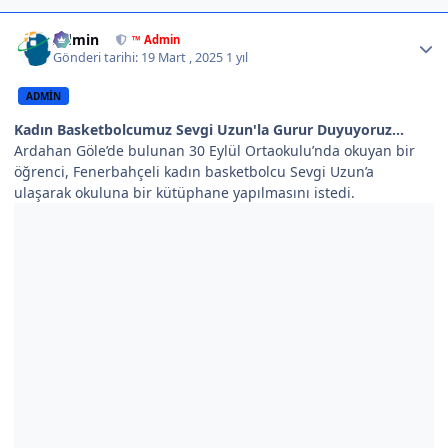
Author stats
Admin
™ Admin
Gönderi tarihi:
19 Mart , 2025
1 yıl
ADMIN
Kadın Basketbolcumuz Sevgi Uzun'la Gurur Duyuyoruz...
Ardahan Göle’de bulunan 30 Eylül Ortaokulu’nda okuyan bir
öğrenci, Fenerbahçeli kadın basketbolcu Sevgi Uzun’a
ulaşarak okuluna bir kütüphane yapılmasını istedi.