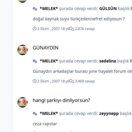
*MELEK*
şurada cevap verdi:
GÜLSÜN
başlık
doğal kaynak suyu türkçedennefret ediyosun ?
2 Ekim , 2007
18 yıl
2.876 cevap
GÜNAYDIN
GÜNAYDIN
*MELEK*
şurada cevap verdi:
sedelina
başlık
Günaydın arkadaşlar burası yıne hayalet forum
2 Ekim , 2007
18 yıl
3.469 cevap
hangi şarkıyı dinliyorsun?
hangi şarkıyı dinliyorsun?
*MELEK*
şurada cevap verdi:
zeyynepp
başlı
ceza rapstar