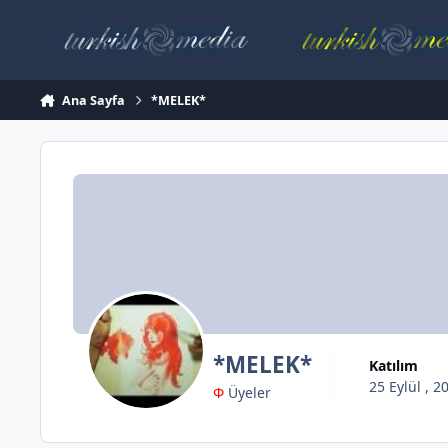
İçeriğe atla
Ana Sayfa
*MELEK*
*MELEK*
Katılım
25 Eylül , 2
Φ
Üyeler