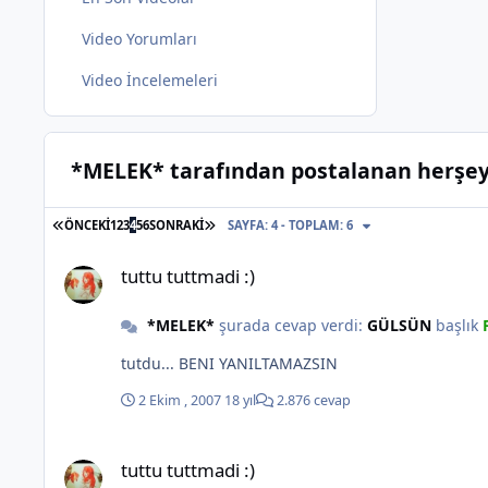
Video Yorumları
Video İncelemeleri
*MELEK* tarafından postalanan herşe
İLK SAYFA
SON SAYFA
ÖNCEKI
1
2
3
4
5
6
SONRAKI
SAYFA: 4 - TOPLAM: 6
tuttu tuttmadi :)
tuttu tuttmadi :)
*MELEK*
şurada cevap verdi:
GÜLSÜN
başlık
tutdu... BENI YANILTAMAZSIN
2 Ekim , 2007
18 yıl
2.876 cevap
tuttu tuttmadi :)
tuttu tuttmadi :)