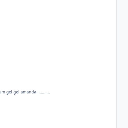
mın atları deh deh amanda boyalı kanatları deh deh amanda aslan mahmudum gel gel amanda ...........