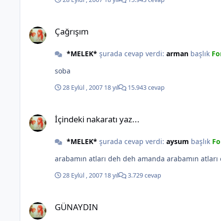
Çağrışım
Çağrışım
*MELEK*
şurada cevap verdi:
arman
başlık
Fo
soba
28 Eylül , 2007
18 yıl
15.943 cevap
İçindeki nakaratı yaz...
İçindeki nakaratı yaz...
*MELEK*
şurada cevap verdi:
aysum
başlık
Fo
28 Eylül , 2007
18 yıl
3.729 cevap
GÜNAYDIN
GÜNAYDIN