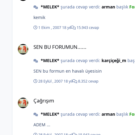
*MELEK*
şurada cevap verdi:
arman
başlık
Fo
kemik
1 Ekim , 2007
18 yıl
15.943 cevap
SEN BU FORUMUN......
SEN BU FORUMUN......
*MELEK*
şurada cevap verdi:
karçiçeği_m
baş
SEN bu formun en havalı üyesisin
28 Eylül , 2007
18 yıl
8.352 cevap
Çağrışım
Çağrışım
*MELEK*
şurada cevap verdi:
arman
başlık
Fo
ADEM ...
28 Eylül , 2007
18 yıl
15.943 cevap