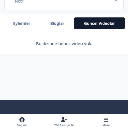
Nötr
Eylemler
Bloglar
Güncel Videolar
Bu dizinde henüz video yok.
Light Mode
Dark Mode
System Preference
f
x
y
b
a
o
l
Giriş Yap
TIKLA ve Üye Ol
Menu