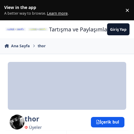
İçeriğe atla
View in the app
×
Di
A better way to browse.
Learn more
.
Tartışma ve Paylaşımların Merkez
Giriş Yap
Ana Sayfa
thor
thor
İçerik bul
Φ
Üyeler