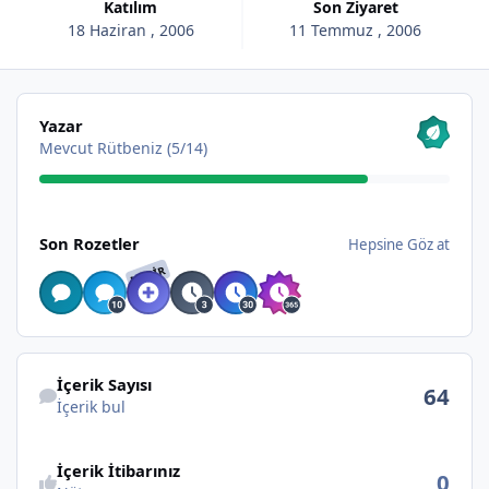
Katılım
Son Ziyaret
18 Haziran , 2006
11 Temmuz , 2006
Hepsine Göz at
Yazar
Mevcut Rütbeniz (5/14)
Hepsine Göz at
Son Rozetler
Hepsine Göz at
NADIR
İçerik bul
İçerik Sayısı
64
İçerik bul
İçerik İtibarınız
0