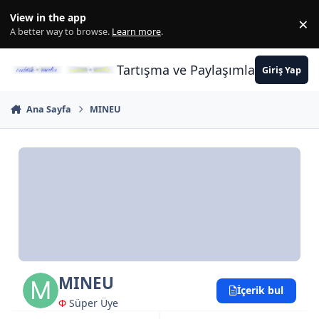
İçeriğe atla
View in the app
×
Di
A better way to browse.
Learn more
.
Tartışma ve Paylaşımların Merkez
Giriş Yap
Ana Sayfa
MINEU
MINEU
İçerik bul
Φ
Süper Üye