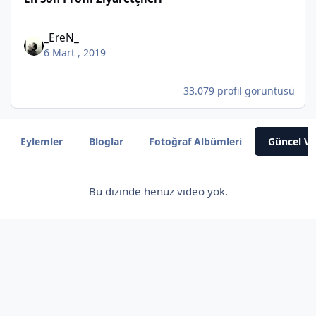
_EreN_
6 Mart , 2019
33.079 profil görüntüsü
Eylemler
Bloglar
Fotoğraf Albümleri
Güncel Vi
Bu dizinde henüz video yok.