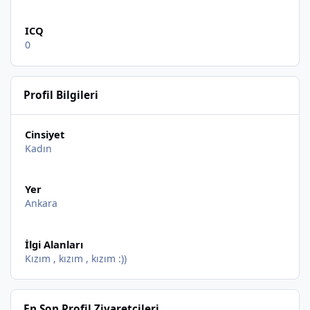
ICQ
0
Profil Bilgileri
Cinsiyet
Kadın
Yer
Ankara
İlgi Alanları
Kızım , kızım , kızım :))
En Son Profil Ziyaretçileri