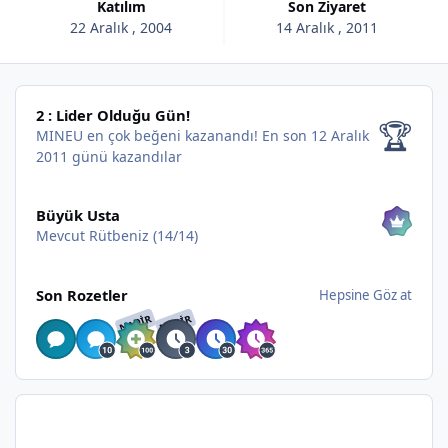
Katılım
Son Ziyaret
22 Aralık , 2004
14 Aralık , 2011
2 : Lider Olduğu Gün!
2 : Lider Olduğu Gün!
🏆
MINEU en çok beğeni kazanandı!
En son 12 Aralık
2011 günü kazandılar
Hepsine Göz at
Büyük Usta
Mevcut Rütbeniz (14/14)
Hepsine Göz at
Son Rozetler
Hepsine Göz at
NADIR
NADIR