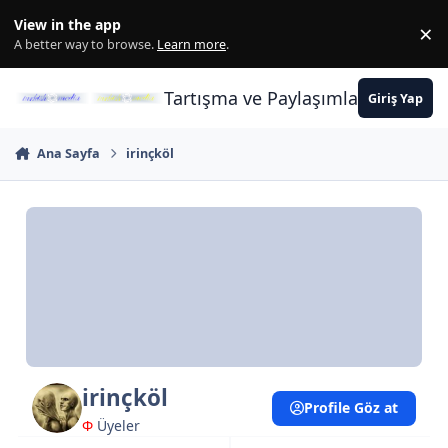
İçeriğe atla
View in the app
×
Di
A better way to browse.
Learn more
.
Tartışma ve Paylaşımların Merkez
Giriş Yap
Ana Sayfa
irinçköl
irinçköl
Profile Göz at
Φ
Üyeler