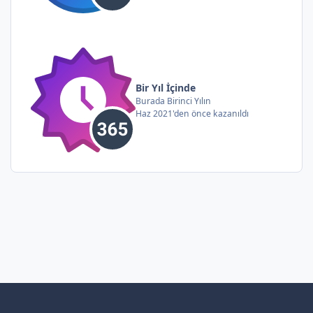
Bir Yıl İçinde
Burada Birinci Yılın
Haz 2021'den önce kazanıldı