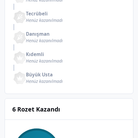
Tecrübeli
Henüz kazanılmadı
Danışman
Henüz kazanılmadı
Kıdemli
Henüz kazanılmadı
Büyük Usta
Henüz kazanılmadı
6 Rozet Kazandı