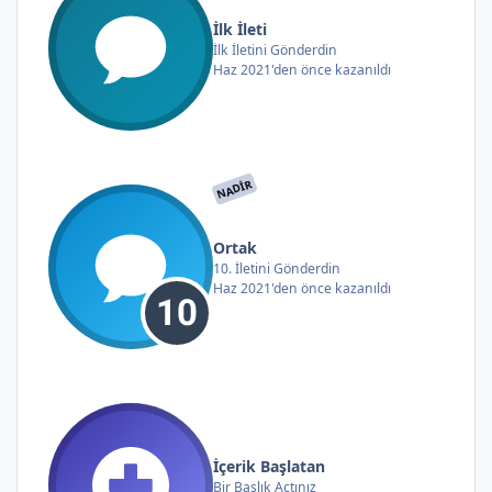
İlk İleti
İlk İletini Gönderdin
Haz 2021'den önce kazanıldı
NADIR
Ortak
10. İletini Gönderdin
Haz 2021'den önce kazanıldı
İçerik Başlatan
Bir Başlık Açtınız