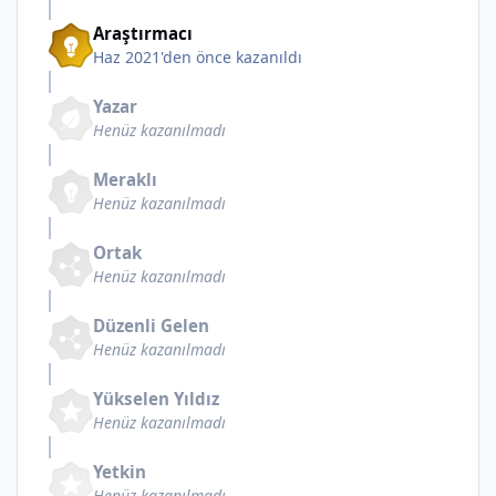
Araştırmacı
Haz 2021'den önce kazanıldı
Yazar
Henüz kazanılmadı
Meraklı
Henüz kazanılmadı
Ortak
Henüz kazanılmadı
Düzenli Gelen
Henüz kazanılmadı
Yükselen Yıldız
Henüz kazanılmadı
Yetkin
Henüz kazanılmadı