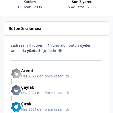
Katılım
Son Ziyaret
15 Ocak , 2006
6 Ağustos , 2006
Rütbe Sıralaması
sadrazam
4
rütbenin
14
'ünü aldı, bütün üyeler
arasında
yüzde 5
içindedir!
Acemi
Haz 2021'den önce kazanıldı
Çaylak
Haz 2021'den önce kazanıldı
Çırak
Haz 2021'den önce kazanıldı