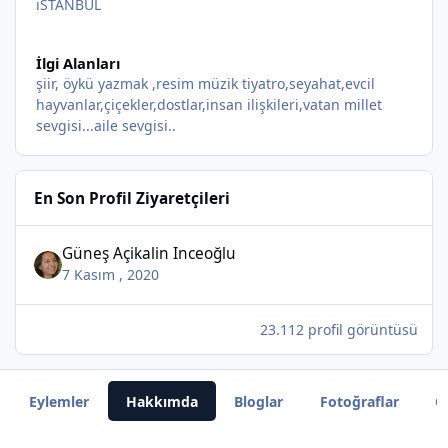
iSTANBUL
İlgi Alanları
şiir, öykü yazmak ,resim müzik tiyatro,seyahat,evcil
hayvanlar,çiçekler,dostlar,insan ilişkileri,vatan millet
sevgisi...aile sevgisi..
En Son Profil Ziyaretçileri
Güneş Açikalin Inceoğlu
7 Kasım , 2020
23.112 profil görüntüsü
Eylemler
Hakkımda
Bloglar
Fotoğraflar
G