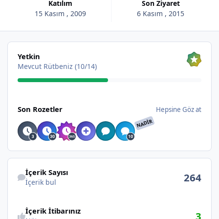
Katılım
Son Ziyaret
15 Kasım , 2009
6 Kasım , 2015
Hepsine Göz at
Yetkin
Mevcut Rütbeniz (10/14)
Hepsine Göz at
Son Rozetler
Hepsine Göz at
NADIR
İçerik bul
İçerik Sayısı
264
İçerik bul
İçerik İtibarınız
3