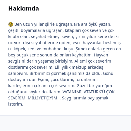
Hakkımda
Ben uzun yıllar şiirle uğraşan,ara ara öykü yazan,
çeşitli boyamalarla uğraşan, kitapları çok seven ve çok
kitabı olan, seyahat etmeyi seven, yirmi yıldır sene de iki
üç yurt dışı seyahatlerine giden, evcil hayvanlar beslemiş
iki köpek, kedi ve muhabbet kuşu. Şimdi onlarla geçen on
beş buçuk sene sonun da onları kaybettim. Hayvan
sevgisini derin yaşamış birisiyim. Ailemi çok severim
dostlarımı çok severim, Elli yıllık mektup arkadaş
sahibiyim. Birbirimizi görmek şansımız da oldu. Gönül
dostuyum dur. Eşimi, çocuklarımı, torunlarımı
kardeşlerimi çok ama çok severim. Güzel bir yüreğim
olduğunu söyler dostlarım. VATANIMI, ATATÜRK'Ü ÇOK
SEVERİM, MİLLİYETÇİYİM... Saygılarımla paylaşmak
isterim.