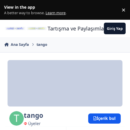
İçeriğe atla
View in the app
×
Di
A better way to browse.
Learn more
.
Tartışma ve Paylaşımların Merkez
Giriş Yap
Ana Sayfa
tango
tango
İçerik bul
Φ
Üyeler